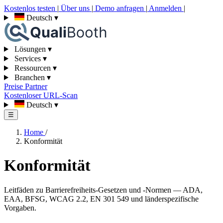
Kostenlos testen
|
Über uns
|
Demo anfragen
|
Anmelden
|
Deutsch
▾
Lösungen
▾
Services
▾
Ressourcen
▾
Branchen
▾
Preise
Partner
Kostenloser URL-Scan
Deutsch
▾
☰
Home
/
Konformität
Konformität
Leitfäden zu Barrierefreiheits-Gesetzen und -Normen — ADA,
EAA, BFSG, WCAG 2.2, EN 301 549 und länderspezifische
Vorgaben.