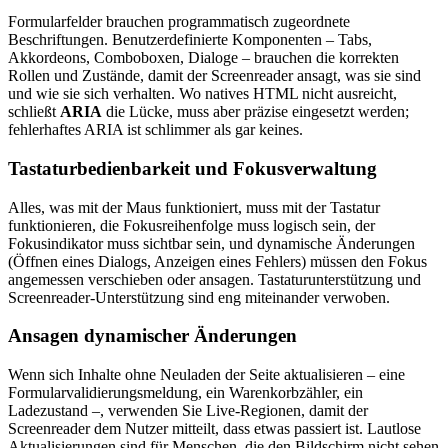
Formularfelder brauchen programmatisch zugeordnete
Beschriftungen. Benutzerdefinierte Komponenten – Tabs,
Akkordeons, Comboboxen, Dialoge – brauchen die korrekten
Rollen und Zustände, damit der Screenreader ansagt, was sie sind
und wie sie sich verhalten. Wo natives HTML nicht ausreicht,
schließt
ARIA
die Lücke, muss aber präzise eingesetzt werden;
fehlerhaftes ARIA ist schlimmer als gar keines.
Tastaturbedienbarkeit und Fokusverwaltung
Alles, was mit der Maus funktioniert, muss mit der Tastatur
funktionieren, die Fokusreihenfolge muss logisch sein, der
Fokusindikator muss sichtbar sein, und dynamische Änderungen
(Öffnen eines Dialogs, Anzeigen eines Fehlers) müssen den Fokus
angemessen verschieben oder ansagen. Tastaturunterstützung und
Screenreader-Unterstützung sind eng miteinander verwoben.
Ansagen dynamischer Änderungen
Wenn sich Inhalte ohne Neuladen der Seite aktualisieren – eine
Formularvalidierungsmeldung, ein Warenkorbzähler, ein
Ladezustand –, verwenden Sie Live-Regionen, damit der
Screenreader dem Nutzer mitteilt, dass etwas passiert ist. Lautlose
Aktualisierungen sind für Menschen, die den Bildschirm nicht sehen