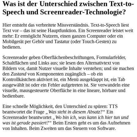
Was ist der Unterschied zwischen Text-to-
Speech und Screenreader-Technologie?
Hier entsteht das verbreitete Missverständnis. Text-to-Speech liest
Text vor – das ist seine Hauptfunktion. Ein Screenreader leistet weit
mehr: Er ermöglicht Nutzern, einen ganzen Computer oder ein
Mobilgerät per Gehör und Tastatur (oder Touch-Gesten) zu
bedienen.
Screenreader geben Oberflächenbeschriftungen, Formularfelder,
Schaltflächen und Links aus; sie lesen den Alternativtext von
Bildern vor, damit Nutzer visuelle Inhalte verstehen; und sie machen
den
Zustand
von Komponenten zugänglich – ob ein
Kontrollkästchen aktiviert ist, ein Menü ausgeklappt ist, ein Tab
ausgewählt ist oder ein Fehler aufgetreten ist. Sie verwandeln eine
visuelle, mausgesteuerte Oberfläche in eine lineare, hörbare und
bedienbare.
Eine schnelle Möglichkeit, den Unterschied zu spüren: TTS
beantwortet die Frage
„Was steht in diesem Absatz?“
Ein
Screenreader beantwortet
„Wo bin ich, was kann ich hier tun und
was ist gerade passiert?“
Beim Ersten geht es um das Aufnehmen
von Inhalten. Beim Zweiten um das Steuern von Software.