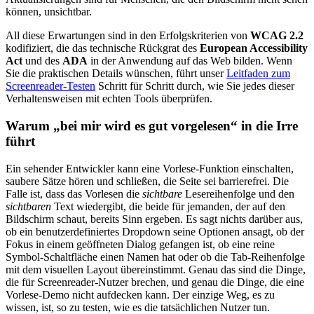
können, unsichtbar.
All diese Erwartungen sind in den Erfolgskriterien von
WCAG 2.2
kodifiziert, die das technische Rückgrat des
European Accessibility
Act
und des
ADA
in der Anwendung auf das Web bilden. Wenn
Sie die praktischen Details wünschen, führt unser
Leitfaden zum
Screenreader-Testen
Schritt für Schritt durch, wie Sie jedes dieser
Verhaltensweisen mit echten Tools überprüfen.
Warum „bei mir wird es gut vorgelesen“ in die Irre
führt
Ein sehender Entwickler kann eine Vorlese-Funktion einschalten,
saubere Sätze hören und schließen, die Seite sei barrierefrei. Die
Falle ist, dass das Vorlesen die
sichtbare
Lesereihenfolge und den
sichtbaren
Text wiedergibt, die beide für jemanden, der auf den
Bildschirm schaut, bereits Sinn ergeben. Es sagt nichts darüber aus,
ob ein benutzerdefiniertes Dropdown seine Optionen ansagt, ob der
Fokus in einem geöffneten Dialog gefangen ist, ob eine reine
Symbol-Schaltfläche einen Namen hat oder ob die Tab-Reihenfolge
mit dem visuellen Layout übereinstimmt. Genau das sind die Dinge,
die für Screenreader-Nutzer brechen, und genau die Dinge, die eine
Vorlese-Demo nicht aufdecken kann. Der einzige Weg, es zu
wissen, ist, so zu testen, wie es die tatsächlichen Nutzer tun.