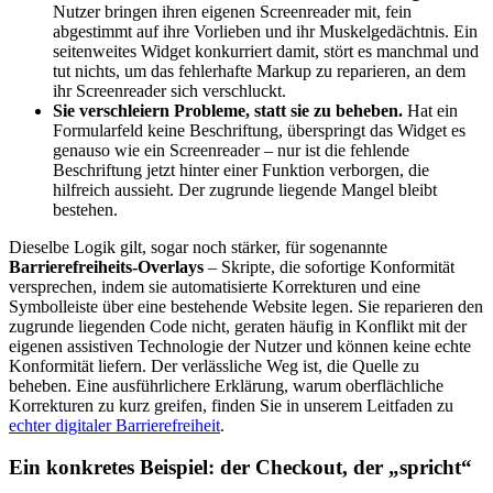
Nutzer bringen ihren eigenen Screenreader mit, fein
abgestimmt auf ihre Vorlieben und ihr Muskelgedächtnis. Ein
seitenweites Widget konkurriert damit, stört es manchmal und
tut nichts, um das fehlerhafte Markup zu reparieren, an dem
ihr Screenreader sich verschluckt.
Sie verschleiern Probleme, statt sie zu beheben.
Hat ein
Formularfeld keine Beschriftung, überspringt das Widget es
genauso wie ein Screenreader – nur ist die fehlende
Beschriftung jetzt hinter einer Funktion verborgen, die
hilfreich aussieht. Der zugrunde liegende Mangel bleibt
bestehen.
Dieselbe Logik gilt, sogar noch stärker, für sogenannte
Barrierefreiheits-Overlays
– Skripte, die sofortige Konformität
versprechen, indem sie automatisierte Korrekturen und eine
Symbolleiste über eine bestehende Website legen. Sie reparieren den
zugrunde liegenden Code nicht, geraten häufig in Konflikt mit der
eigenen assistiven Technologie der Nutzer und können keine echte
Konformität liefern. Der verlässliche Weg ist, die Quelle zu
beheben. Eine ausführlichere Erklärung, warum oberflächliche
Korrekturen zu kurz greifen, finden Sie in unserem Leitfaden zu
echter digitaler Barrierefreiheit
.
Ein konkretes Beispiel: der Checkout, der „spricht“