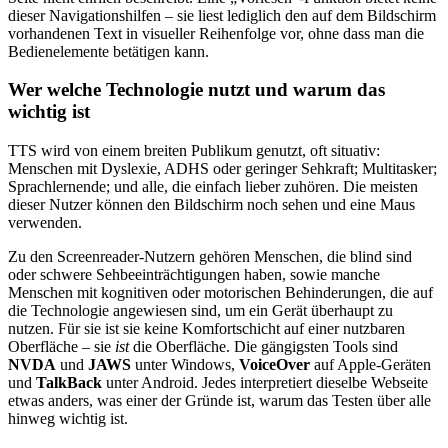
dieser Navigationshilfen – sie liest lediglich den auf dem Bildschirm
vorhandenen Text in visueller Reihenfolge vor, ohne dass man die
Bedienelemente betätigen kann.
Wer welche Technologie nutzt und warum das
wichtig ist
TTS wird von einem breiten Publikum genutzt, oft situativ:
Menschen mit Dyslexie, ADHS oder geringer Sehkraft; Multitasker;
Sprachlernende; und alle, die einfach lieber zuhören. Die meisten
dieser Nutzer können den Bildschirm noch sehen und eine Maus
verwenden.
Zu den Screenreader-Nutzern gehören Menschen, die blind sind
oder schwere Sehbeeinträchtigungen haben, sowie manche
Menschen mit kognitiven oder motorischen Behinderungen, die auf
die Technologie angewiesen sind, um ein Gerät überhaupt zu
nutzen. Für sie ist sie keine Komfortschicht auf einer nutzbaren
Oberfläche – sie
ist
die Oberfläche. Die gängigsten Tools sind
NVDA
und
JAWS
unter Windows,
VoiceOver
auf Apple-Geräten
und
TalkBack
unter Android. Jedes interpretiert dieselbe Webseite
etwas anders, was einer der Gründe ist, warum das Testen über alle
hinweg wichtig ist.