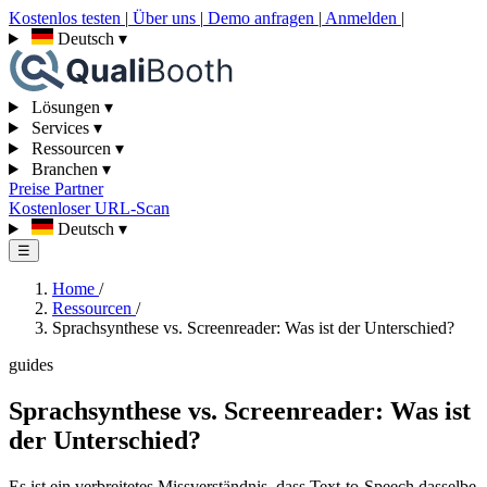
Kostenlos testen
|
Über uns
|
Demo anfragen
|
Anmelden
|
Deutsch
▾
Lösungen
▾
Services
▾
Ressourcen
▾
Branchen
▾
Preise
Partner
Kostenloser URL-Scan
Deutsch
▾
☰
Home
/
Ressourcen
/
Sprachsynthese vs. Screenreader: Was ist der Unterschied?
guides
Sprachsynthese vs. Screenreader: Was ist
der Unterschied?
Es ist ein verbreitetes Missverständnis, dass Text-to-Speech dasselbe