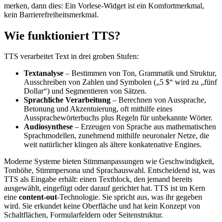
merken, dann dies: Ein Vorlese-Widget ist ein Komfortmerkmal,
kein Barrierefreiheitsmerkmal.
Wie funktioniert TTS?
TTS verarbeitet Text in drei groben Stufen:
Textanalyse
– Bestimmen von Ton, Grammatik und Struktur,
Ausschreiben von Zahlen und Symbolen („5 $“ wird zu „fünf
Dollar“) und Segmentieren von Sätzen.
Sprachliche Verarbeitung
– Berechnen von Aussprache,
Betonung und Akzentuierung, oft mithilfe eines
Aussprachewörterbuchs plus Regeln für unbekannte Wörter.
Audiosynthese
– Erzeugen von Sprache aus mathematischen
Sprachmodellen, zunehmend mithilfe neuronaler Netze, die
weit natürlicher klingen als ältere konkatenative Engines.
Moderne Systeme bieten Stimmanpassungen wie Geschwindigkeit,
Tonhöhe, Stimmpersona und Sprachauswahl. Entscheidend ist, was
TTS als Eingabe erhält: einen Textblock, den jemand bereits
ausgewählt, eingefügt oder darauf gerichtet hat. TTS ist im Kern
eine
content-out
-Technologie. Sie spricht aus, was ihr gegeben
wird. Sie erkundet keine Oberfläche und hat kein Konzept von
Schaltflächen, Formularfeldern oder Seitenstruktur.