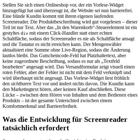
Stellen Sie sich einen Onlineshop vor, der ein Vorlese-Widget
hinzugefügt hat und überzeugt ist, die Website sei nun barrierefrei.
Eine blinde Kundin kommt mit ihrem eigenen laufenden
Screenreader. Die Produktbeschreibung wird gut vorgelesen – dieser
Teil ist nur Text. Aber das „In den Warenkorb“-Steuerelement ist ein
gestyltes
mit einem Click-Handler statt einer echten
div
Schaltfläche, sodass der Screenreader es nie als Schaltfläche ansagt
und die Tastatur es nicht erreichen kann. Der Mengenwähler
aktualisiert eine Summe ohne Live-Region, sodass die Änderung
lautlos bleibt. Das Gutscheincode-Feld hat Platzhaltertext, aber
keine zugeordnete Beschriftung, sodass es nur als „Textfeld
bearbeiten“ angesagt wird. Das Versandformular zeigt visuell einen
roten Fehler, aber der Fehler ist nicht mit dem Feld verknüpft und
wird überhaupt nicht angesagt. Das Vorlese-Widget liest fröhlich
den
sichtbaren
Text vor und ändert nichts davon. Die Kundin kann
den Marketingtext hören, aber keinen Kauf abschließen. Diese
Lücke – zwischen dem Hören von Inhalten und dem Bedienen eines
Produkts – ist der gesamte Unterschied zwischen einem
Komfortmerkmal und Barrierefreiheit.
Was die Entwicklung für Screenreader
tatsächlich erfordert