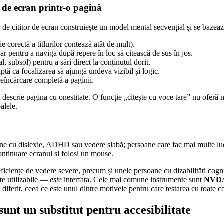
r de ecran printr-o pagină
 de cititor de ecran construiește un model mental secvențial și se bazează 
ie corectă a titlurilor contează atât de mult).
ar pentru a naviga după repere în loc să citească de sus în jos.
, subsol) pentru a sări direct la conținutul dorit.
ptă ca focalizarea să ajungă undeva vizibil și logic.
reîncărcare completă a paginii.
escrie pagina cu onestitate. O funcție „citește cu voce tare” nu oferă ni
alele.
oane cu dislexie, ADHD sau vedere slabă; persoane care fac mai multe lucr
continuare ecranul și folosi un mouse.
eficiențe de vedere severe, precum și unele persoane cu dizabilități cogn
ețe utilizabile —
este
interfața. Cele mai comune instrumente sunt
NVD
iferit, ceea ce este unul dintre motivele pentru care testarea cu toate c
sunt un substitut pentru accesibilitate