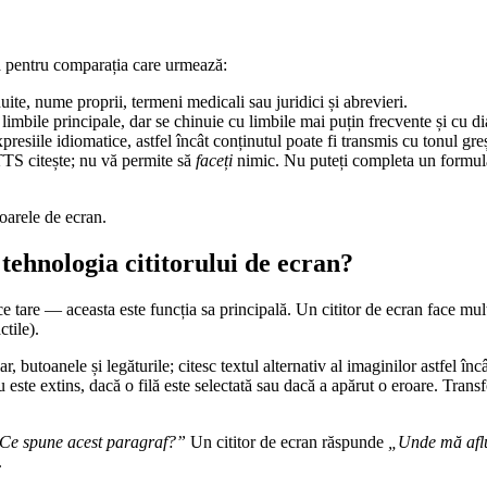
ază pentru comparația care urmează:
te, nume proprii, termeni medicali sau juridici și abrevieri.
mbile principale, dar se chinuie cu limbile mai puțin frecvente și cu dia
esiile idiomatice, astfel încât conținutul poate fi transmis cu tonul greș
TTS citește; nu vă permite să
faceți
nimic. Nu puteți completa un formular
toarele de ecran.
 tehnologia cititorului de ecran?
e tare — aceasta este funcția sa principală. Un cititor de ecran face mul
tile).
, butoanele și legăturile; citesc textul alternativ al imaginilor astfel înc
ste extins, dacă o filă este selectată sau dacă a apărut o eroare. Transfo
Ce spune acest paragraf?”
Un cititor de ecran răspunde
„Unde mă aflu,
.