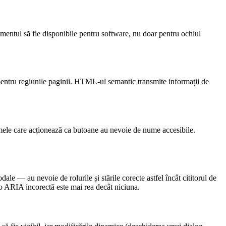
amentul să fie disponibile pentru software, nu doar pentru ochiul
er pentru regiunile paginii. HTML-ul semantic transmite informații de
gramele care acționează ca butoane au nevoie de nume accesibile.
 — au nevoie de rolurile și stările corecte astfel încât cititorul de
 o ARIA incorectă este mai rea decât niciuna.