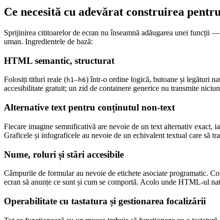
Ce necesită cu adevărat construirea pentru
Sprijinirea cititoarelor de ecran nu înseamnă adăugarea unei funcții — 
uman. Ingredientele de bază:
HTML semantic, structurat
Folosiți titluri reale (
–
) într-o ordine logică, butoane și legături n
h1
h6
accesibilitate gratuit; un zid de containere generice nu transmite niciun
Alternative text pentru conținutul non-text
Fiecare imagine semnificativă are nevoie de un text alternativ exact, i
Graficele și infograficele au nevoie de un echivalent textual care să tr
Nume, roluri și stări accesibile
Câmpurile de formular au nevoie de etichete asociate programatic. Comp
ecran să anunțe ce sunt și cum se comportă. Acolo unde HTML-ul nati
Operabilitate cu tastatura și gestionarea focalizării