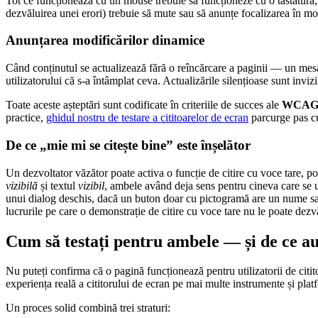
Tot ce funcționează cu un mouse trebuie să funcționeze cu o tastatură, or
dezvăluirea unei erori) trebuie să mute sau să anunțe focalizarea în mo
Anunțarea modificărilor dinamice
Când conținutul se actualizează fără o reîncărcare a paginii — un mesaj 
utilizatorului că s-a întâmplat ceva. Actualizările silențioase sunt invi
Toate aceste așteptări sunt codificate în criteriile de succes ale
WCAG 
practice,
ghidul nostru de testare a cititoarelor de ecran
parcurge pas cu
De ce „mie mi se citește bine” este înșelător
Un dezvoltator văzător poate activa o funcție de citire cu voce tare, po
vizibilă
și textul
vizibil
, ambele având deja sens pentru cineva care se u
unui dialog deschis, dacă un buton doar cu pictogramă are un nume sau d
lucrurile pe care o demonstrație de citire cu voce tare nu le poate dezvăl
Cum să testați pentru ambele — și de ce au
Nu puteți confirma că o pagină funcționează pentru utilizatorii de citito
experiența reală a cititorului de ecran pe mai multe instrumente și plat
Un proces solid combină trei straturi: