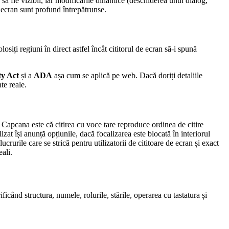
 să fie vizibil, iar modificările dinamice (deschiderea unui dialog,
 ecran sunt profund întrepătrunse.
iți regiuni în direct astfel încât cititorul de ecran să-i spună
ty Act
și a
ADA
așa cum se aplică pe web. Dacă doriți detaliile
te reale.
. Capcana este că citirea cu voce tare reproduce ordinea de citire
t își anunță opțiunile, dacă focalizarea este blocată în interiorul
rile care se strică pentru utilizatorii de cititoare de ecran și exact
eali.
icând structura, numele, rolurile, stările, operarea cu tastatura și