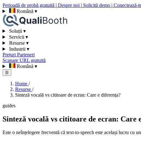
Perioadă de probă gratuită
|
Despre noi
|
Solicită demo
|
Conectează-t
Română
▾
Soluții
▾
Servicii
▾
Resurse
▾
Industrii
▾
Prețuri
Parteneri
Scanare URL gratuită
Română
▾
☰
Home
/
Resurse
/
Sinteză vocală vs cititoare de ecran: Care e diferența?
guides
Sinteză vocală vs cititoare de ecran: Care 
Este o neînțelegere frecventă că text-to-speech este același lucru cu un