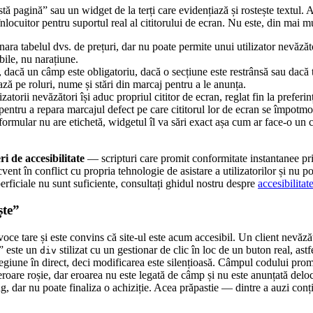
agină” sau un widget de la terți care evidențiază și rostește textul. Ace
înlocuitor pentru suportul real al cititorului de ecran. Nu este, din mai 
ara tabelul dvs. de prețuri, dar nu poate permite unui utilizator nevăzăt
abile, nu narațiune.
 dacă un câmp este obligatoriu, dacă o secțiune este restrânsă sau dacă 
ează pe roluri, nume și stări din marcaj pentru a le anunța.
izatorii nevăzători își aduc propriul cititor de ecran, reglat fin la prefe
pentru a repara marcajul defect pe care cititorul lor de ecran se împotmo
mular nu are etichetă, widgetul îl va sări exact așa cum ar face-o un ci
i de accesibilitate
— scripturi care promit conformitate instantanee pri
ent în conflict cu propria tehnologie de asistare a utilizatorilor și nu po
erficiale nu sunt suficiente, consultați ghidul nostru despre
accesibilitat
ște”
ce tare și este convins că site-ul este acum accesibil. Un client nevăzăt
ș” este un
stilizat cu un gestionar de clic în loc de un buton real, astf
div
regiune în direct, deci modificarea este silențioasă. Câmpul codului promo
eroare roșie, dar eroarea nu este legată de câmp și nu este anunțată delo
g, dar nu poate finaliza o achiziție. Acea prăpastie — dintre a auzi conț