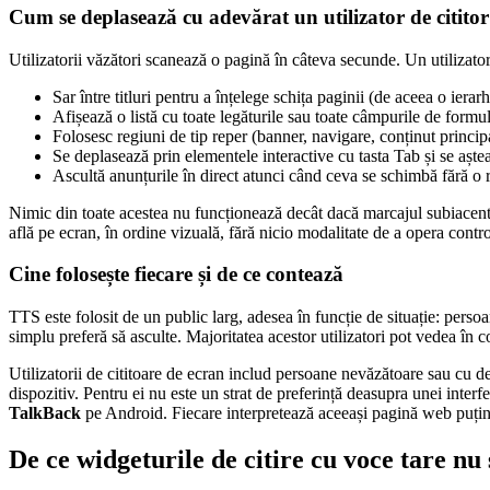
Cum se deplasează cu adevărat un utilizator de citito
Utilizatorii văzători scanează o pagină în câteva secunde. Un utilizator
Sar între titluri pentru a înțelege schița paginii (de aceea o ierarh
Afișează o listă cu toate legăturile sau toate câmpurile de formul
Folosesc regiuni de tip reper (banner, navigare, conținut principal
Se deplasează prin elementele interactive cu tasta Tab și se aștea
Ascultă anunțurile în direct atunci când ceva se schimbă fără o 
Nimic din toate acestea nu funcționează decât dacă marcajul subiacent d
află pe ecran, în ordine vizuală, fără nicio modalitate de a opera contro
Cine folosește fiecare și de ce contează
TTS este folosit de un public larg, adesea în funcție de situație: pers
simplu preferă să asculte. Majoritatea acestor utilizatori pot vedea în 
Utilizatorii de cititoare de ecran includ persoane nevăzătoare sau cu d
dispozitiv. Pentru ei nu este un strat de preferință deasupra unei interf
TalkBack
pe Android. Fiecare interpretează aceeași pagină web puțin d
De ce widgeturile de citire cu voce tare nu 