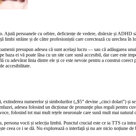
io. Ajută persoanele cu orbire, deficiențe de vedere, dislexie și ADHD
ață limbi străine și de către profesioniștii care corectează cu urechea în l
, oamenii presupun adesea că sunt același lucru — sau că adăugarea unui 
 pe baza ei vă poate lăsa cu un site care sună accesibil, dar care este imp
 cu adevărat linia dintre ele și ce este nevoie pentru a construi corect p
de accesibilitate.
i, extinderea numerelor și simbolurilor („$5” devine „cinci dolari”) și s
mfazei, adesea folosind un dicționar de pronunție plus reguli pentru cu
ce, folosind tot mai mult rețele neuronale care sună mult mai natural 
ersona vocii și selecția limbii. Punctul crucial este ce ia TTS ca intrare:
ește ceea ce i se dă. Nu explorează o interfață și nu are nicio noțiune d