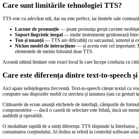
Care sunt limitările tehnologiei TTS?
TTS este cu adevărat util, dar nu este perfect, iar limitele sale conte
Lacune de pronunție
— poate pronunța greșit cuvinte neobișnui
Suport lingvistic inegal
— multe instrumente gestionează bine li
Ton și nuanță
— TTS are dificultăți cu sarcasmul, umorul și expr
Niciun model de interacțiune
— și acesta este cel important: 
elementele de meniu folosind doar TTS.
Această ultimă limitare este exact locul în care începe confuzia cu citi
Care este diferența dintre text-to-speech și
Aici apare neînțelegerea frecventă. Text-to-speech citește textul cu voc
computer sau dispozitiv mobil cu urechea și tastatura (sau cu gesturi tac
Cititoarele de ecran anunță etichetele de interfață, câmpurile de formular
componentelor — dacă o casetă de selectare este bifată, dacă un meniu e
audibilă și operabilă.
O modalitate rapidă de a simți diferența: TTS răspunde la întrebarea
„
consumarea conținutului. Al doilea se referă la controlul software-ului