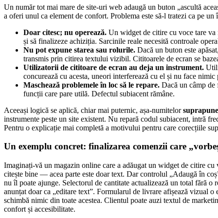
Un număr tot mai mare de site-uri web adaugă un buton „ascultă această p
a oferi unul ca element de confort. Problema este să-l tratezi ca pe un 
Doar citesc; nu operează.
Un widget de citire cu voce tare va n
și să finalizeze achiziția. Sarcinile reale necesită controale oper
Nu pot expune starea sau rolurile.
Dacă un buton este apăsat,
transmis prin citirea textului vizibil. Cititoarele de ecran se baz
Utilizatorii de cititoare de ecran au deja un instrument.
Util
concurează cu acesta, uneori interferează cu el și nu face nimic 
Maschează problemele în loc să le repare.
Dacă un câmp de for
funcții care pare utilă. Defectul subiacent rămâne.
Aceeași logică se aplică, chiar mai puternic, așa-numitelor
suprapuner
instrumente peste un site existent. Nu repară codul subiacent, intră frecv
Pentru o explicație mai completă a motivului pentru care corecțiile sup
Un exemplu concret: finalizarea comenzii care „vorbe
Imaginați-vă un magazin online care a adăugat un widget de citire cu vo
citește bine — acea parte este doar text. Dar controlul „Adaugă în co
nu îl poate ajunge. Selectorul de cantitate actualizează un total fără o 
anunțat doar ca „editare text”. Formularul de livrare afișează vizual o 
schimbă nimic din toate acestea. Clientul poate auzi textul de marketin
confort și accesibilitate.