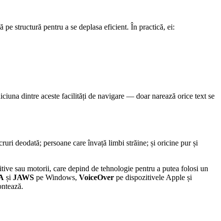
pe structură pentru a se deplasa eficient. În practică, ei:
ciuna dintre aceste facilități de navigare — doar narează orice text se
uri deodată; persoane care învață limbi străine; și oricine pur și
itive sau motorii, care depind de tehnologie pentru a putea folosi un
A
și
JAWS
pe Windows,
VoiceOver
pe dispozitivele Apple și
ontează.