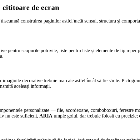
 cititoare de ecran
înseamnă construirea paginilor astfel încât sensul, structura și comport
ative pentru scopurile potrivite, liste pentru liste și elemente de tip rep
a.
ar imaginile decorative trebuie marcate astfel încât să fie sărite. Picto
ansmită aceleași informații.
onentele personalizate — file, acordeoane, comboboxuri, ferestre modale
v nu este suficient,
ARIA
umple golul, dar trebuie folosit cu precizie;