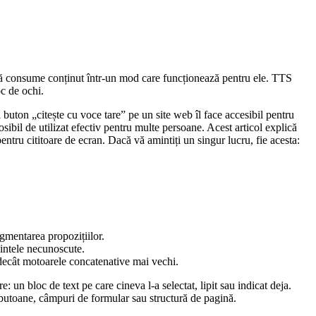
 să consume conținut într-un mod care funcționează pentru ele. TTS
oc de ochi.
buton „citește cu voce tare” pe un site web îl face accesibil pentru
osibil de utilizat efectiv pentru multe persoane. Acest articol explică
entru cititoare de ecran. Dacă vă amintiți un singur lucru, fie acesta:
egmentarea propozițiilor.
vintele necunoscute.
decât motoarele concatenative mai vechi.
 un bloc de text pe care cineva l-a selectat, lipit sau indicat deja.
e butoane, câmpuri de formular sau structură de pagină.