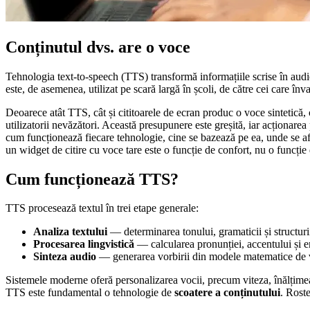
Conținutul dvs. are o voce
Tehnologia text-to-speech (TTS) transformă informațiile scrise în aud
este, de asemenea, utilizat pe scară largă în școli, de către cei care înv
Deoarece atât TTS, cât și cititoarele de ecran produc o voce sintetică
utilizatorii nevăzători. Această presupunere este greșită, iar acționarea
cum funcționează fiecare tehnologie, cine se bazează pe ea, unde se află
un widget de citire cu voce tare este o funcție de confort, nu o funcție 
Cum funcționează TTS?
TTS procesează textul în trei etape generale:
Analiza textului
— determinarea tonului, gramaticii și structuri
Procesarea lingvistică
— calcularea pronunției, accentului și e
Sinteza audio
— generarea vorbirii din modele matematice de vo
Sistemele moderne oferă personalizarea vocii, precum viteza, înălțimea, p
TTS este fundamental o tehnologie de
scoatere a conținutului
. Rost