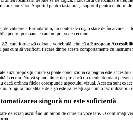
dinea focalizării trebuie să fie logică, indicatorul de focalizare trebuie
d corespunzător. Suportul pentru tastatură și suportul pentru cititorul de
de validare a formularului, un contor de coș, o stare de încărcare — folos
zibile pentru persoanele care nu pot vedea ecranul.
2.2
, care formează coloana vertebrală tehnică a
European Accessibili
 pas cum să verificați fiecare dintre aceste comportamente cu instrumen
ate auzi propoziții curate și poate concluziona că pagina este accesibilă
ită la ecran. Nu vă spune nimic despre dacă un meniu derulant personaliza
acă ordinea filelor corespunde aspectului vizual. Acestea sunt exact lucru
ui. Singura modalitate de a ști este să testați așa cum o fac utilizatorii r
tomatizarea singură nu este suficientă
are de ecran ascultând un buton de citire cu voce tare. O confirmați verif
forme.