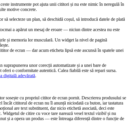
ste instrumente pot ajuta unii cititori și nu este nimic în neregulă în
multe motive concrete.
or să selecteze un plan, să deschidă coșul, să introducă datele de plată
tocmai a apărut un mesaj de eroare — niciun dintre acestea nu este
rințele și memoria lor musculară. Un widget la nivel de pagină
lește.
titor de ecran — dar acum eticheta lipsă este ascunsă în spatele unei
n suprapunerea unor corecții automatizate și a unei bare de
t oferi o conformitate autentică. Calea fiabilă este să repari sursa.
ea digitală adevărată
.
or sosește cu propriul cititor de ecran pornit. Descrierea produsului se
el încât cititorul de ecran nu îl anunță niciodată ca buton, iar tastatura
țional are text substituent, dar nicio etichetă asociată, deci este
c. Widgetul de citire cu voce tare narează vesel textul
vizibil
și nu
inut și a opera un produs — este întreaga diferență dintre o funcție de