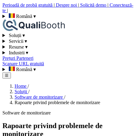
Perioadă de probă gratuită
|
Despre noi
|
Solicită demo
|
Conectează-
te
|
Română
▾
Soluții
▾
Servicii
▾
Resurse
▾
Industrii
▾
Prețuri
Parteneri
Scanare URL gratuită
Română
▾
☰
Home
/
Soluții
/
Software de monitorizare
/
Rapoarte privind problemele de monitorizare
Software de monitorizare
Rapoarte privind problemele de
monitorizare