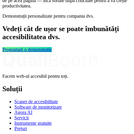
de pe acea pagină — încă sortate după criticitate pentru a vă crește
productivitatea.
Demonstrații personalizate pentru compania dvs.
Vedeți cât de ușor se poate îmbunătăți
accesibilitatea dvs.
Programați o demonstrație
Facem web-ul accesibil pentru toți.
Soluții
Scaner de accesibilitate
Software de monitorizare
Agora AI
Servicii
Instrumente gratuite
Prețuri