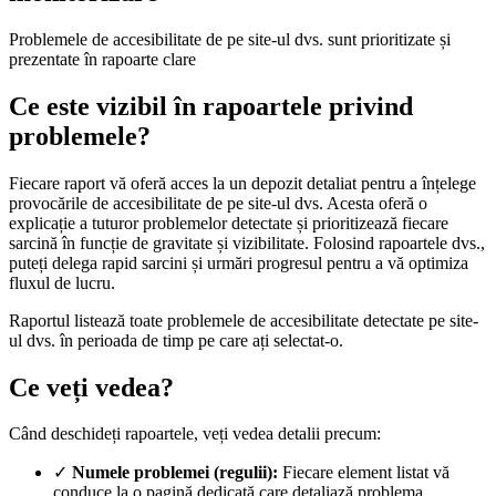
Problemele de accesibilitate de pe site-ul dvs. sunt prioritizate și
prezentate în rapoarte clare
Ce este vizibil în rapoartele privind
problemele?
Fiecare raport vă oferă acces la un depozit detaliat pentru a înțelege
provocările de accesibilitate de pe site-ul dvs. Acesta oferă o
explicație a tuturor problemelor detectate și prioritizează fiecare
sarcină în funcție de gravitate și vizibilitate. Folosind rapoartele dvs.,
puteți delega rapid sarcini și urmări progresul pentru a vă optimiza
fluxul de lucru.
Raportul listează toate problemele de accesibilitate detectate pe site-
ul dvs. în perioada de timp pe care ați selectat-o.
Ce veți vedea?
Când deschideți rapoartele, veți vedea detalii precum:
✓
Numele problemei (regulii):
Fiecare element listat vă
conduce la o pagină dedicată care detaliază problema.