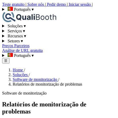
Teste gratuito
|
Sobre nós
|
Pedir demo
|
Iniciar sessão
|
Português
▾
Soluções
▾
Serviços
▾
Recursos
▾
Setores
▾
Preços
Parceiros
Análise de URL gratuita
Português
▾
☰
Home
/
Soluções
/
Software de monitorização
/
Relatórios de monitorização de problemas
Software de monitorização
Relatórios de monitorização de
problemas