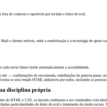
 fora de contexto e operáveis por teclado e leitor de ecrã.
il e clientes móveis, onde a renderização e a tecnologia de apoio va
cada envio futuro herde automaticamente a acessibilidade.
 site — confirmações de encomenda, redefinições de palavra-passe, new
l
torna os seus emails HTML utilizáveis por todos, incluindo as pessoas
ma disciplina própria
entes de HTML e CSS, os layouts continuam a ser construídos com tab
rias particularidades de leitor de ecrã e tratamento do modo escuro. T