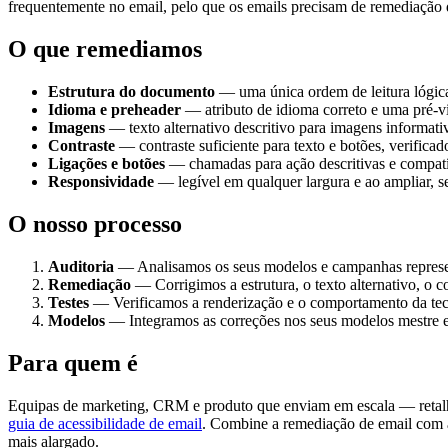
frequentemente no email, pelo que os emails precisam de remediação d
O que remediamos
Estrutura do documento
— uma única ordem de leitura lógic
Idioma e preheader
— atributo de idioma correto e uma pré-vi
Imagens
— texto alternativo descritivo para imagens informati
Contraste
— contraste suficiente para texto e botões, verifica
Ligações e botões
— chamadas para ação descritivas e compatív
Responsividade
— legível em qualquer largura e ao ampliar, 
O nosso processo
Auditoria
— Analisamos os seus modelos e campanhas representa
Remediação
— Corrigimos a estrutura, o texto alternativo, o 
Testes
— Verificamos a renderização e o comportamento da tecn
Modelos
— Integramos as correções nos seus modelos mestre e
Para quem é
Equipas de marketing, CRM e produto que enviam em escala — retalhi
guia de acessibilidade de email
. Combine a remediação de email com
mais alargado.