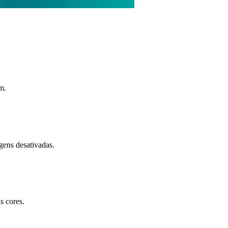
m.
gens desativadas.
s cores.