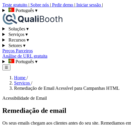
Teste gratuito
|
Sobre nós
|
Pedir demo
|
Iniciar sessão
|
Português
▾
Soluções
▾
Serviços
▾
Recursos
▾
Setores
▾
Preços
Parceiros
Análise de URL gratuita
Português
▾
☰
Home
/
Serviços
/
Remediação de Email Acessível para Campanhas HTML
Acessibilidade de Email
Remediação de email
Os seus emails chegam aos clientes antes do seu site. Remediamos emai