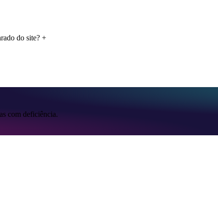
rado do site?
+
as com deficiência.