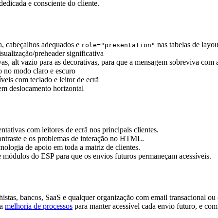
edicada e consciente do cliente.
a, cabeçalhos adequados e
nas tabelas de layo
role="presentation"
sualização/preheader significativa
vas, alt vazio para as decorativas, para que a mensagem sobreviva com 
do no modo claro e escuro
eis com teclado e leitor de ecrã
sem deslocamento horizontal
tivas com leitores de ecrã nos principais clientes.
contraste e os problemas de interação no HTML.
ologia de apoio em toda a matriz de clientes.
 módulos do ESP para que os envios futuros permaneçam acessíveis.
stas, bancos, SaaS e qualquer organização com email transacional ou 
 a
melhoria de processos
para manter acessível cada envio futuro, e co