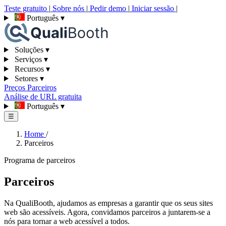
Teste gratuito
|
Sobre nós
|
Pedir demo
|
Iniciar sessão
|
Português
▾
Soluções
▾
Serviços
▾
Recursos
▾
Setores
▾
Preços
Parceiros
Análise de URL gratuita
Português
▾
☰
Home
/
Parceiros
Programa de parceiros
Parceiros
Na QualiBooth, ajudamos as empresas a garantir que os seus sites
web são acessíveis. Agora, convidamos parceiros a juntarem-se a
nós para tornar a web acessível a todos.