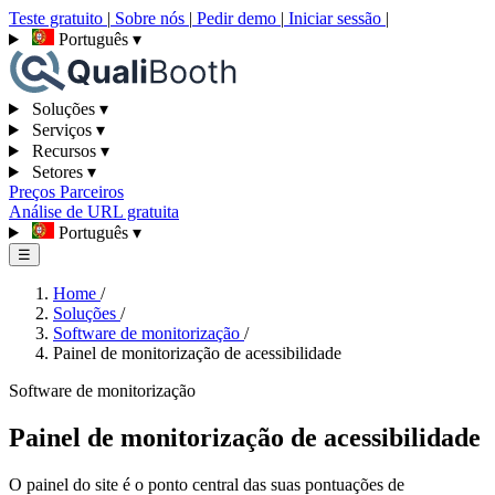
Teste gratuito
|
Sobre nós
|
Pedir demo
|
Iniciar sessão
|
Português
▾
Soluções
▾
Serviços
▾
Recursos
▾
Setores
▾
Preços
Parceiros
Análise de URL gratuita
Português
▾
☰
Home
/
Soluções
/
Software de monitorização
/
Painel de monitorização de acessibilidade
Software de monitorização
Painel de monitorização de acessibilidade
O painel do site é o ponto central das suas pontuações de