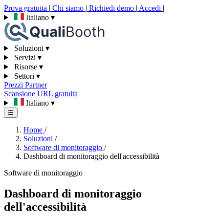
Prova gratuita
|
Chi siamo
|
Richiedi demo
|
Accedi
|
Italiano
▾
Soluzioni
▾
Servizi
▾
Risorse
▾
Settori
▾
Prezzi
Partner
Scansione URL gratuita
Italiano
▾
☰
Home
/
Soluzioni
/
Software di monitoraggio
/
Dashboard di monitoraggio dell'accessibilità
Software di monitoraggio
Dashboard di monitoraggio
dell'accessibilità