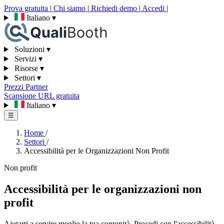
Prova gratuita
|
Chi siamo
|
Richiedi demo
|
Accedi
|
Italiano
▾
Soluzioni
▾
Servizi
▾
Risorse
▾
Settori
▾
Prezzi
Partner
Scansione URL gratuita
Italiano
▾
☰
Home
/
Settori
/
Accessibilità per le Organizzazioni Non Profit
Non profit
Accessibilità per le organizzazioni non
profit
Aiutarti a servire meglio la tua comunità. Procedi con l'accessibilità