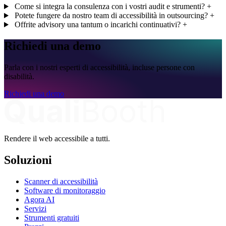
Come si integra la consulenza con i vostri audit e strumenti?
+
Potete fungere da nostro team di accessibilità in outsourcing?
+
Offrite advisory una tantum o incarichi continuativi?
+
Richiedi una demo
Parla con i nostri esperti di accessibilità, incluse persone con
disabilità.
Richiedi una demo
Rendere il web accessibile a tutti.
Soluzioni
Scanner di accessibilità
Software di monitoraggio
Agora AI
Servizi
Strumenti gratuiti