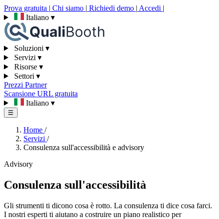
Prova gratuita
|
Chi siamo
|
Richiedi demo
|
Accedi
|
Italiano
▾
Soluzioni
▾
Servizi
▾
Risorse
▾
Settori
▾
Prezzi
Partner
Scansione URL gratuita
Italiano
▾
☰
Home
/
Servizi
/
Consulenza sull'accessibilità e advisory
Advisory
Consulenza sull'accessibilità
Gli strumenti ti dicono cosa è rotto. La consulenza ti dice cosa farci.
I nostri esperti ti aiutano a costruire un piano realistico per