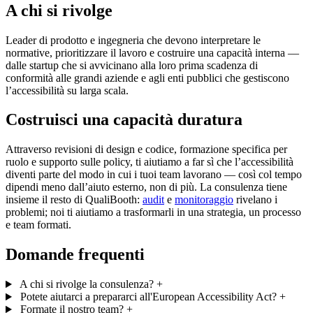
A chi si rivolge
Leader di prodotto e ingegneria che devono interpretare le
normative, prioritizzare il lavoro e costruire una capacità interna —
dalle startup che si avvicinano alla loro prima scadenza di
conformità alle grandi aziende e agli enti pubblici che gestiscono
l’accessibilità su larga scala.
Costruisci una capacità duratura
Attraverso revisioni di design e codice, formazione specifica per
ruolo e supporto sulle policy, ti aiutiamo a far sì che l’accessibilità
diventi parte del modo in cui i tuoi team lavorano — così col tempo
dipendi meno dall’aiuto esterno, non di più. La consulenza tiene
insieme il resto di QualiBooth:
audit
e
monitoraggio
rivelano i
problemi; noi ti aiutiamo a trasformarli in una strategia, un processo
e team formati.
Domande frequenti
A chi si rivolge la consulenza?
+
Potete aiutarci a prepararci all'European Accessibility Act?
+
Formate il nostro team?
+