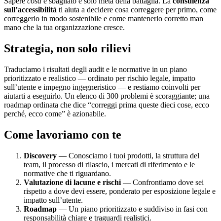
Sapere
cosa
è sbagliato è solo metà della battaglia. La
consulenza
sull’accessibilità
ti aiuta a decidere cosa correggere per primo, come
correggerlo in modo sostenibile e come mantenerlo corretto man
mano che la tua organizzazione cresce.
Strategia, non solo rilievi
Traduciamo i risultati degli audit e le normative in un piano
prioritizzato e realistico — ordinato per rischio legale, impatto
sull’utente e impegno ingegneristico — e restiamo coinvolti per
aiutarti a eseguirlo. Un elenco di 300 problemi è scoraggiante; una
roadmap ordinata che dice “correggi prima queste dieci cose, ecco
perché, ecco come” è azionabile.
Come lavoriamo con te
Discovery
— Conosciamo i tuoi prodotti, la struttura del
team, il processo di rilascio, i mercati di riferimento e le
normative che ti riguardano.
Valutazione di lacune e rischi
— Confrontiamo dove sei
rispetto a dove devi essere, ponderato per esposizione legale e
impatto sull’utente.
Roadmap
— Un piano prioritizzato e suddiviso in fasi con
responsabilità chiare e traguardi realistici.