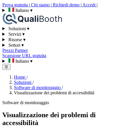
Prova gratuita
|
Chi siamo
|
Richiedi demo
|
Accedi
|
Italiano
▾
Soluzioni
▾
Servizi
▾
Risorse
▾
Settori
▾
Prezzi
Partner
Scansione URL gratuita
Italiano
▾
☰
Home
/
Soluzioni
/
Software di monitoraggio
/
Visualizzazione dei problemi di accessibilità
Software di monitoraggio
Visualizzazione dei problemi di
accessibilità