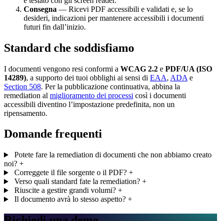
e testato con gli screen reader.
Consegna
— Ricevi PDF accessibili e validati e, se lo
desideri, indicazioni per mantenere accessibili i documenti
futuri fin dall’inizio.
Standard che soddisfiamo
I documenti vengono resi conformi a
WCAG 2.2
e
PDF/UA (ISO
14289)
, a supporto dei tuoi obblighi ai sensi di
EAA
,
ADA
e
Section 508
. Per la pubblicazione continuativa, abbina la
remediation al
miglioramento dei processi
così i documenti
accessibili diventino l’impostazione predefinita, non un
ripensamento.
Domande frequenti
Potete fare la remediation di documenti che non abbiamo creato
noi?
+
Correggete il file sorgente o il PDF?
+
Verso quali standard fate la remediation?
+
Riuscite a gestire grandi volumi?
+
Il documento avrà lo stesso aspetto?
+
Richiedi una demo