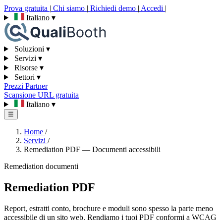
Prova gratuita
|
Chi siamo
|
Richiedi demo
|
Accedi
|
Italiano
▾
Soluzioni
▾
Servizi
▾
Risorse
▾
Settori
▾
Prezzi
Partner
Scansione URL gratuita
Italiano
▾
☰
Home
/
Servizi
/
Remediation PDF — Documenti accessibili
Remediation documenti
Remediation PDF
Report, estratti conto, brochure e moduli sono spesso la parte meno
accessibile di un sito web. Rendiamo i tuoi PDF conformi a WCAG