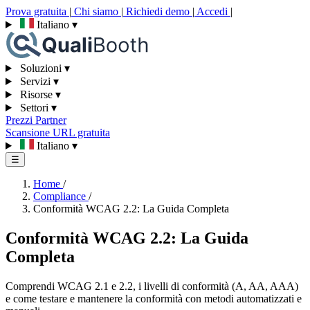
Prova gratuita
|
Chi siamo
|
Richiedi demo
|
Accedi
|
Italiano
▾
Soluzioni
▾
Servizi
▾
Risorse
▾
Settori
▾
Prezzi
Partner
Scansione URL gratuita
Italiano
▾
☰
Home
/
Compliance
/
Conformità WCAG 2.2: La Guida Completa
Conformità WCAG 2.2: La Guida
Completa
Comprendi WCAG 2.1 e 2.2, i livelli di conformità (A, AA, AAA)
e come testare e mantenere la conformità con metodi automatizzati e