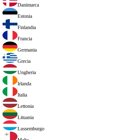
Danimarca
Estonia
Finlandia
Francia
Germania
Grecia
Ungheria
Irlanda
Italia
Lettonia
Lituania
Lussemburgo
Malta