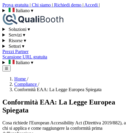
Prova gratuita
|
Chi siamo
|
Richiedi demo
|
Accedi
|
Italiano
▾
Soluzioni
▾
Servizi
▾
Risorse
▾
Settori
▾
Prezzi
Partner
Scansione URL gratuita
Italiano
▾
☰
Home
/
Compliance
/
Conformità EAA: La Legge Europea Spiegata
Conformità EAA: La Legge Europea
Spiegata
Cosa richiede l'European Accessibility Act (Direttiva 2019/882), a
chi si applica e come raggiungere la conformità prima