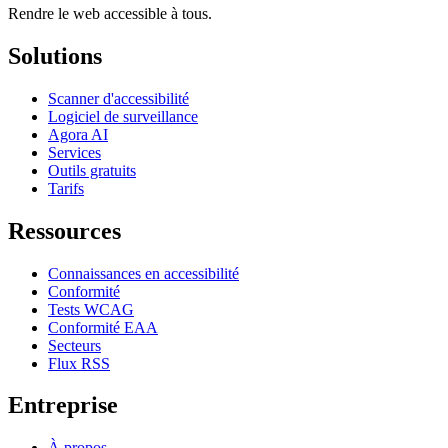
Rendre le web accessible à tous.
Solutions
Scanner d'accessibilité
Logiciel de surveillance
Agora AI
Services
Outils gratuits
Tarifs
Ressources
Connaissances en accessibilité
Conformité
Tests WCAG
Conformité EAA
Secteurs
Flux RSS
Entreprise
À propos