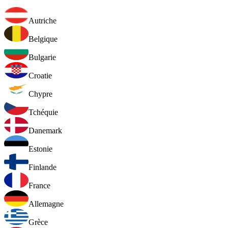
Autriche
Belgique
Bulgarie
Croatie
Chypre
Tchéquie
Danemark
Estonie
Finlande
France
Allemagne
Grèce