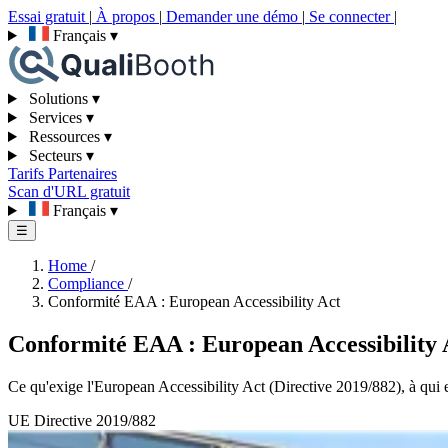
Essai gratuit
|
À propos
|
Demander une démo
|
Se connecter
|
Français
▾
Solutions
▾
Services
▾
Ressources
▾
Secteurs
▾
Tarifs
Partenaires
Scan d'URL gratuit
Français
▾
☰
Home
/
Compliance
/
Conformité EAA : European Accessibility Act
Conformité EAA : European Accessibility 
Ce qu'exige l'European Accessibility Act (Directive 2019/882), à qui 
UE
Directive 2019/882