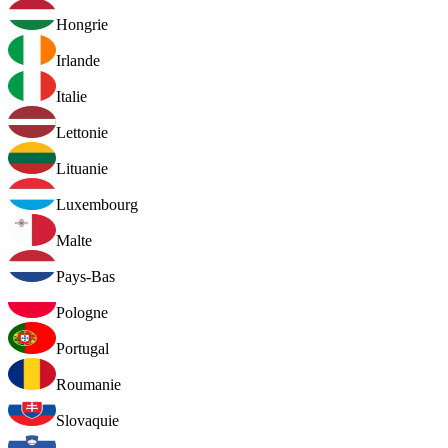
Hongrie
Irlande
Italie
Lettonie
Lituanie
Luxembourg
Malte
Pays-Bas
Pologne
Portugal
Roumanie
Slovaquie