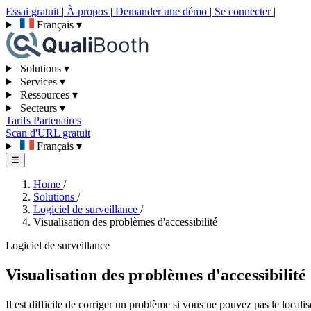
Essai gratuit
|
À propos
|
Demander une démo
|
Se connecter
|
Français
▾
Solutions
▾
Services
▾
Ressources
▾
Secteurs
▾
Tarifs
Partenaires
Scan d'URL gratuit
Français
▾
☰
Home
/
Solutions
/
Logiciel de surveillance
/
Visualisation des problèmes d'accessibilité
Logiciel de surveillance
Visualisation des problèmes d'accessibilité
Il est difficile de corriger un problème si vous ne pouvez pas le loca