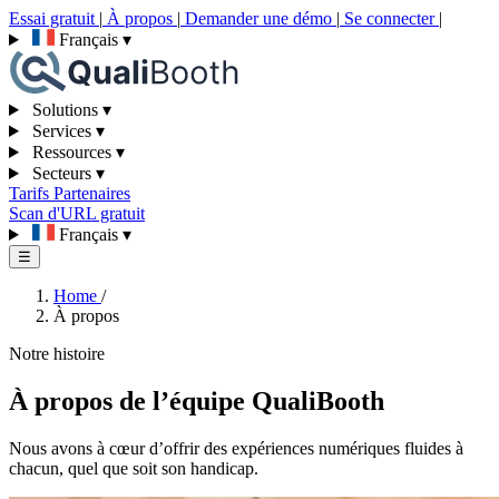
Essai gratuit
|
À propos
|
Demander une démo
|
Se connecter
|
Français
▾
Solutions
▾
Services
▾
Ressources
▾
Secteurs
▾
Tarifs
Partenaires
Scan d'URL gratuit
Français
▾
☰
Home
/
À propos
Notre histoire
À propos de l’équipe QualiBooth
Nous avons à cœur d’offrir des expériences numériques fluides à
chacun, quel que soit son handicap.