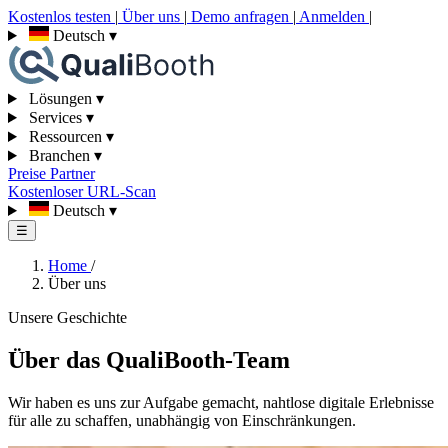
Kostenlos testen
|
Über uns
|
Demo anfragen
|
Anmelden
|
Deutsch
▾
Lösungen
▾
Services
▾
Ressourcen
▾
Branchen
▾
Preise
Partner
Kostenloser URL-Scan
Deutsch
▾
☰
Home
/
Über uns
Unsere Geschichte
Über das QualiBooth-Team
Wir haben es uns zur Aufgabe gemacht, nahtlose digitale Erlebnisse
für alle zu schaffen, unabhängig von Einschränkungen.