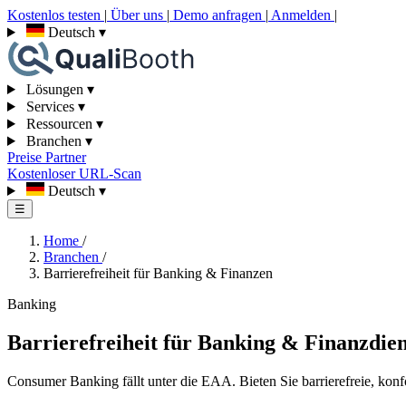
Kostenlos testen
|
Über uns
|
Demo anfragen
|
Anmelden
|
Deutsch
▾
Lösungen
▾
Services
▾
Ressourcen
▾
Branchen
▾
Preise
Partner
Kostenloser URL-Scan
Deutsch
▾
☰
Home
/
Branchen
/
Barrierefreiheit für Banking & Finanzen
Banking
Barrierefreiheit für Banking & Finanzdien
Consumer Banking fällt unter die EAA. Bieten Sie barrierefreie, k