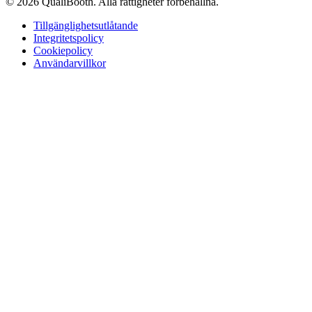
© 2026 QualiBooth. Alla rättigheter förbehållna.
Tillgänglighetsutlåtande
Integritetspolicy
Cookiepolicy
Användarvillkor