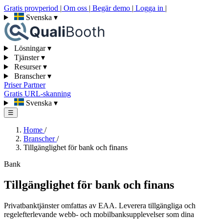
Gratis provperiod
|
Om oss
|
Begär demo
|
Logga in
|
Svenska
▾
Lösningar
▾
Tjänster
▾
Resurser
▾
Branscher
▾
Priser
Partner
Gratis URL-skanning
Svenska
▾
☰
Home
/
Branscher
/
Tillgänglighet för bank och finans
Bank
Tillgänglighet för bank och finans
Privatbanktjänster omfattas av EAA. Leverera tillgängliga och
regelefterlevande webb- och mobilbanksupplevelser som dina