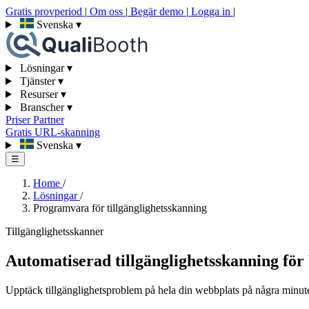
Gratis provperiod
|
Om oss
|
Begär demo
|
Logga in
|
Svenska
▾
Lösningar
▾
Tjänster
▾
Resurser
▾
Branscher
▾
Priser
Partner
Gratis URL-skanning
Svenska
▾
☰
Home
/
Lösningar
/
Programvara för tillgänglighetsskanning
Tillgänglighetsskanner
Automatiserad tillgänglighetsskanning f
Upptäck tillgänglighetsproblem på hela din webbplats på några minute