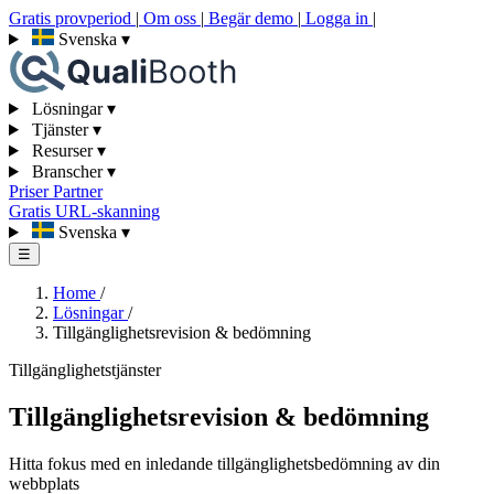
Gratis provperiod
|
Om oss
|
Begär demo
|
Logga in
|
Svenska
▾
Lösningar
▾
Tjänster
▾
Resurser
▾
Branscher
▾
Priser
Partner
Gratis URL-skanning
Svenska
▾
☰
Home
/
Lösningar
/
Tillgänglighetsrevision & bedömning
Tillgänglighetstjänster
Tillgänglighetsrevision & bedömning
Hitta fokus med en inledande tillgänglighetsbedömning av din
webbplats