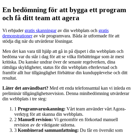
En bedömning för att bygga ett program
och få ditt team att agera
Vi erbjuder
gratis skanningar
av din webbplats och
gratis
demonstrationer
av vår programvara. Båda är utformade för att
stödja dig när du utvärderar lösningar.
Men det kan vara till hjälp att gå in på djupet i din webbplats och
bedöma var du står i dag för att se vilka förbättringar som är mest
kritiska. Du kanske undrar över de senaste regelverken, dina
rättsliga skyldigheter, status för din webbplats efterlevnad och
framför allt hur tillgänglighet förbättrar din kundupplevelse och ditt
resultat.
Låter det användbart?
Med ett enda telefonsamtal kan vi inleda en
preliminär tillgänglighetsrevision. Denna minibedömning utvärderar
din webbplats i tre steg:
1
Programvaruskanning:
Vårt team använder vårt Agora-
verktyg för att skanna din webbplats.
2
Manuell revision:
Vi genomför en förkortad manuell
revision av de viktigaste sidorna.
3
Kombinerad sammanfattning:
Du får en översikt som