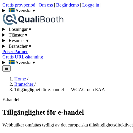
Gratis provperiod
|
Om oss
|
Begär demo
|
Logga in
|
Svenska
▾
Lösningar
▾
Tjänster
▾
Resurser
▾
Branscher
▾
Priser
Partner
Gratis URL-skanning
Svenska
▾
☰
Home
/
Branscher
/
Tillgänglighet för e-handel — WCAG och EAA
E-handel
Tillgänglighet för e-handel
Webbutiker omfattas tydligt av det europeiska tillgänglighetsdirektivet