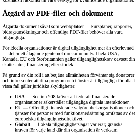
kostnadsfri åtkomst till våra verktyg för kvalificerade organisationer.
Åtgärd av PDF-filer och dokument
Åtgärda dokument såväl som webbplatser — kursplaner, rapporter,
bidragsansökningar och offentliga PDF-filer behöver alla vara
tillgängliga.
För ideella organisationer är digital tillgänglighet mer än efterlevnad
— det är ett åtagande gentemot din community. I hela USA,
Kanada, EU och Storbritannien gäller tillgänglighetskrav oavsett din
skattestatus, finansiering eller storlek.
På grund av din roll i att betjäna allmänheten förväntar sig donatorer
och intressenter att dina program och tjänster är tillgängliga för alla. I
vissa fall gäller juridiska skyldigheter:
USA
— Section 508 kräver att federalt finansierade
organisationer säkerställer tillgängliga digitala interaktioner.
EU
— Offentligt finansierade välgörenhetsorganisationer och
tjänster för personer med funktionsnedsättning omfattas av det
europeiska tillgänglighetsdirektivet.
Globalt
— Lokala tillgänglighetslagar varierar; granska
kraven för varje land där din organisation är verksam.