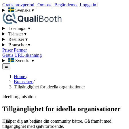
Gratis provperiod
|
Om oss
|
Begär demo
|
Logga in
|
Svenska
▾
Lösningar
▾
Tjänster
▾
Resurser
▾
Branscher
▾
Priser
Partner
Gratis URL-skanning
Svenska
▾
☰
Home
/
Branscher
/
Tillgänglighet för ideella organisationer
Ideell organisation
Tillgänglighet för ideella organisationer
Hjälper dig att betjäna din community bättre. Gå framåt med
tillgänglighet med självförtroende.