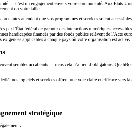
onformité — c’est un engagement envers votre communauté. Aux États-Un
ncement ou votre taille.
es prenantes attendent que vos programmes et services soient accessibles 
 par l’État fédéral de garantir des interactions numériques accessibles
onnes handicapées financés par des fonds publics relèvent de l’Acte europ
les exigences applicables à chaque pays où votre organisation est active.
ns
site peuvent sembler accablants — mais cela n’a rien d’obligatoire. Qual
ié, nos logiciels et services offrent une voie claire et efficace vers la
agnement stratégique
 également :