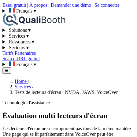
Essai gratuit
|
À propos
|
Demander une démo
|
Se connecter
|
Français
▾
Solutions
▾
Services
▾
Ressources
▾
Secteurs
▾
Tarifs
Partenaires
Scan d'URL gratuit
Français
▾
☰
Home
/
Services
/
Tests de lecteurs d'écran : NVDA, JAWS, VoiceOver
Technologie d'assistance
Évaluation multi lecteurs d'écran
Les lecteurs d'écran ne se comportent pas tous de la même manière.
Une page qui se lit parfaitement dans VoiceOver peut être