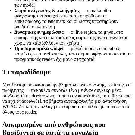
των modal
Σειρά ανάγνωσης & πλοήγησης
— η ακολουθία
ανάγνωσης αντιστοιχεί στην οπτική πρόθεση· οι
επικεφαλίδες, τα landmark και οι λίστες υποστηρίζουν
αποδοτική πλοήγηση
Δυναμικές ενημερώσεις
— οι live region, τα μηνύματα
επικύρωσης και οι καταστάσεις φόρτωσης ανακοινώνονται
χωρίς να καταβάλλουν τον χρήστη
Προσαρμοσμένα widget
— μενού, modal, combobox,
καρτέλες, carousel και πλέγματα συμπεριφέρονται σωστά με
πραγματικούς reader, όχι μόνο στα χαρτιά
Τι παραδίδουμε
Μια λεπτομερή αναφορά προβλημάτων ανακοίνωσης, εστίασης και
πλοήγησης — το καθένα συνδεδεμένο με έναν συγκεκριμένο
συνδυασμό reader/browser, με το τι ανακοινώθηκε, το τι θα έπρεπε
να είχε ανακοινωθεί, τα βήματα αναπαραγωγής, μια αντιστοίχιση
WCAG 2.2 και την αλλαγή markup που το επιλύει με συνέπεια σε
όλους τους reader.
Δοκιμασμένο από ανθρώπους που
βασίζονται σε αυτά τα εργαλεία