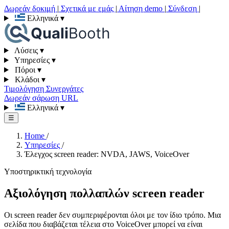
Δωρεάν δοκιμή
|
Σχετικά με εμάς
|
Αίτηση demo
|
Σύνδεση
|
Ελληνικά
▾
Λύσεις
▾
Υπηρεσίες
▾
Πόροι
▾
Κλάδοι
▾
Τιμολόγηση
Συνεργάτες
Δωρεάν σάρωση URL
Ελληνικά
▾
☰
Home
/
Υπηρεσίες
/
Έλεγχος screen reader: NVDA, JAWS, VoiceOver
Υποστηρικτική τεχνολογία
Αξιολόγηση πολλαπλών screen reader
Οι screen reader δεν συμπεριφέρονται όλοι με τον ίδιο τρόπο. Μια
σελίδα που διαβάζεται τέλεια στο VoiceOver μπορεί να είναι