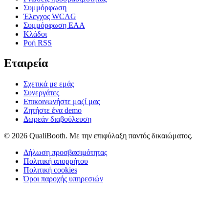
Συμμόρφωση
Έλεγχος WCAG
Συμμόρφωση EAA
Κλάδοι
Ροή RSS
Εταιρεία
Σχετικά με εμάς
Συνεργάτες
Επικοινωνήστε μαζί μας
Ζητήστε ένα demo
Δωρεάν διαβούλευση
© 2026 QualiBooth. Με την επιφύλαξη παντός δικαιώματος.
Δήλωση προσβασιμότητας
Πολιτική απορρήτου
Πολιτική cookies
Όροι παροχής υπηρεσιών