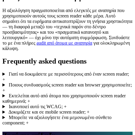
Η αξιολόγηση πραγματοποιείται από ελεγκτές με αναπηρία που
χρησιμοποιούν αυτούς τους screen reader κάθε μέρα. Αυτό
σημαίνει ότι τα ευρήματα αντικατοπτρίζουν τη γνήσια χρηστικότητα
— τη διαφορά μεταξύ του «τεχνικά παρόν στο δέντρο
προσβασιμότητας» και του «πραγματικά κατανοητό και
λειτουργικό» — όχι μόνο την αυτόματη συμμόρφωση. Συνδυάστε
το με ένα πλήρες
audit από άτομα με αναπηρία
για ολοκληρωμένη
κάλυψη.
Frequently asked questions
Γιατί να δοκιμάσετε με περισσότερους από έναν screen reader;
+
Ποιους συνδυασμούς screen reader και browser χρησιμοποιείτε;
+
Εκτελείται αυτό από άτομα που χρησιμοποιούν screen reader
καθημερινά;
+
Ικανοποιεί αυτό τις WCAG;
+
Δοκιμάζετε και σε mobile screen reader;
+
Μπορείτε να αξιολογήσετε ένα μεμονωμένο σύνθετο
component;
+