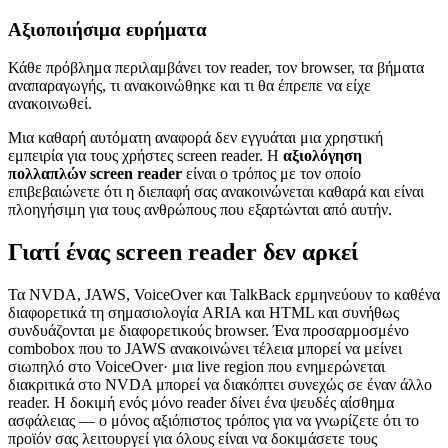
Αξιοποιήσιμα ευρήματα
Κάθε πρόβλημα περιλαμβάνει τον reader, τον browser, τα βήματα
αναπαραγωγής, τι ανακοινώθηκε και τι θα έπρεπε να είχε
ανακοινωθεί.
Μια καθαρή αυτόματη αναφορά δεν εγγυάται μια χρηστική
εμπειρία για τους χρήστες screen reader. Η
αξιολόγηση
πολλαπλών screen reader
είναι ο τρόπος με τον οποίο
επιβεβαιώνετε ότι η διεπαφή σας ανακοινώνεται καθαρά και είναι
πλοηγήσιμη για τους ανθρώπους που εξαρτώνται από αυτήν.
Γιατί ένας screen reader δεν αρκεί
Τα NVDA, JAWS, VoiceOver και TalkBack ερμηνεύουν το καθένα
διαφορετικά τη σημασιολογία ARIA και HTML και συνήθως
συνδυάζονται με διαφορετικούς browser. Ένα προσαρμοσμένο
combobox που το JAWS ανακοινώνει τέλεια μπορεί να μείνει
σιωπηλό στο VoiceOver· μια live region που ενημερώνεται
διακριτικά στο NVDA μπορεί να διακόπτει συνεχώς σε έναν άλλο
reader. Η δοκιμή ενός μόνο reader δίνει ένα ψευδές αίσθημα
ασφάλειας — ο μόνος αξιόπιστος τρόπος για να γνωρίζετε ότι το
προϊόν σας λειτουργεί για όλους είναι να δοκιμάσετε τους