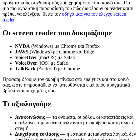
πραγματικούς συνδυασμούς που χρησιμοποιεί το κοινό σας. Για
μια πιο αναλυτική παρουσίαση του πώς διαφέρουν οι reader και τι
πρέπει να ελέγξετε, δείτε τον
οδηγό μας για τον έλεγχο screen
reader
.
Οι screen reader που δοκιμάζουμε
NVDA
(Windows) με Chrome και Firefox
JAWS
(Windows) με Chrome και Edge
VoiceOver
(macOS) με Safari
VoiceOver
(iOS) με Safari
TalkBack
(Android) με Chrome
Προσαρμόζουμε τον ακριβή πίνακα στα analytics και στο κοινό
σας, ώστε η προσπάθεια να κατευθύνεται εκεί όπου πραγματικά
βρίσκονται οι χρήστες σας.
Τι αξιολογούμε
Ανακοινώσεις
— τα ονόματα, οι ρόλοι, οι καταστάσεις και
οι αλλαγές τιμών ανακοινώνονται με ακρίβεια και τη σωστή
στιγμή
Διαχείριση εστίασης
— η εστίαση μετακινείται λογικά, δεν
παγιδεύεται ποτέ και επιστρέφει λογικά μετά το κλείσιμο