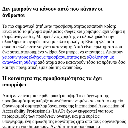
Δεν μπορούν να κάνουν αυτό που κάνουν οι
άνθρωποι
Τα πιο σημαντικά ζητήματα προσβασιμότητας απαιτούν κρίση:
Είναι αυτό το μήνυμα σφάλματος σαφές και χρήσιμο; Έχει νόημα η
σειρά ανάγνωσης; Μπορεί ένας χρήστης να ολοκληρώσει την
ολοκλήρωση αγοράς μόνο με πληκτρολόγιο; Είναι η γλώσσα
αρκετά απλή ώστε να γίνει κατανοητή; Αυτά είναι ερωτήματα που
ένα αυτοματοποιημένο widget δεν μπορεί να απαντήσει. Απαιτούν
χειροκίνητους ελέγχους προσβασιμότητας
και
αξιολόγηση με
αναγνώστη οθόνης
από άτομα που κατανοούν τόσο τα πρότυπα όσο
και την πραγματική εμπειρία της αναπηρίας.
Η κοινότητα της προσβασιμότητας τα έχει
απορρίψει
Αυτή δεν είναι μια περιθωριακή άποψη. Το επάγγελμα της
προσβασιμότητας υπήρξε ασυνήθιστα ενωμένο σε αυτό το σημείο.
Οργανισμοί συμπεριλαμβανομένης της International Association of
Accessibility Professionals (IAAP) έχουν εκφραστεί για τους
περιορισμούς των προϊόντων overlay, και μια ευρέως
υπογεγραμμένη δήλωση της κοινότητας ζητά από τους οργανισμούς
να μην τα χρησιμοποιούν. Ανεξάρτητοι πόροι όπως το