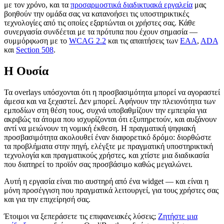
με τον χρόνο, και τα
προσαρμοστικά διαδικτυακά εργαλεία
μας
βοηθούν την ομάδα σας να κατανοήσει τις υποστηρικτικές
τεχνολογίες από τις οποίες εξαρτώνται οι χρήστες σας. Κάθε
συνεργασία συνδέεται με τα πρότυπα που έχουν σημασία —
συμμόρφωση με το
WCAG 2.2
και τις απαιτήσεις των
EAA
,
ADA
και
Section 508
.
Η Ουσία
Τα overlays υπόσχονται ότι η προσβασιμότητα μπορεί να αγοραστεί
άμεσα και να ξεχαστεί. Δεν μπορεί. Αφήνουν την πλειονότητα των
εμποδίων στη θέση τους, συχνά υποβαθμίζουν την εμπειρία για
ακριβώς τα άτομα που ισχυρίζονται ότι εξυπηρετούν, και αυξάνουν
αντί να μειώνουν τη νομική έκθεση. Η πραγματική ψηφιακή
προσβασιμότητα ακολουθεί έναν διαφορετικό δρόμο: διορθώστε
τα προβλήματα στην πηγή, ελέγξτε με πραγματική υποστηρικτική
τεχνολογία και πραγματικούς χρήστες, και χτίστε μια διαδικασία
που διατηρεί το προϊόν σας προσβάσιμο καθώς μεγαλώνει.
Αυτή η εργασία είναι πιο αυστηρή από ένα widget — και είναι η
μόνη προσέγγιση που πραγματικά λειτουργεί, για τους χρήστες σας
και για την επιχείρησή σας.
Έτοιμοι να ξεπεράσετε τις επιφανειακές λύσεις;
Ζητήστε μια