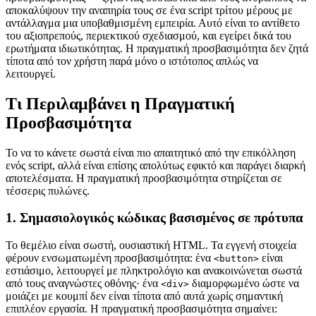
αποκαλύψουν την αναπηρία τους σε ένα script τρίτου μέρους με
αντάλλαγμα μια υποβαθμισμένη εμπειρία. Αυτό είναι το αντίθετο
του αξιοπρεπούς, περιεκτικού σχεδιασμού, και εγείρει δικά του
ερωτήματα ιδιωτικότητας. Η πραγματική προσβασιμότητα δεν ζητά
τίποτα από τον χρήστη παρά μόνο ο ιστότοπος απλώς να
λειτουργεί.
Τι Περιλαμβάνει η Πραγματική
Προσβασιμότητα
Το να το κάνετε σωστά είναι πιο απαιτητικό από την επικόλληση
ενός script, αλλά είναι επίσης απολύτως εφικτό και παράγει διαρκή
αποτελέσματα. Η πραγματική προσβασιμότητα στηρίζεται σε
τέσσερις πυλώνες.
1. Σημασιολογικός κώδικας βασισμένος σε πρότυπα
Το θεμέλιο είναι σωστή, ουσιαστική HTML. Τα εγγενή στοιχεία
φέρουν ενσωματωμένη προσβασιμότητα: ένα
είναι
<button>
εστιάσιμο, λειτουργεί με πληκτρολόγιο και ανακοινώνεται σωστά
από τους αναγνώστες οθόνης· ένα
διαμορφωμένο ώστε να
<div>
μοιάζει με κουμπί δεν είναι τίποτα από αυτά χωρίς σημαντική
επιπλέον εργασία. Η πραγματική προσβασιμότητα σημαίνει: