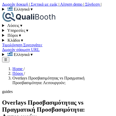
Δωρεάν δοκιμή
|
Σχετικά με εμάς
|
Αίτηση demo
|
Σύνδεση
|
Ελληνικά
▾
Λύσεις
▾
Υπηρεσίες
▾
Πόροι
▾
Κλάδοι
▾
Τιμολόγηση
Συνεργάτες
Δωρεάν σάρωση URL
Ελληνικά
▾
☰
Home
/
Πόροι
/
Overlays Προσβασιμότητας vs Πραγματική
Προσβασιμότητα: Λειτουργούν;
guides
Overlays Προσβασιμότητας vs
Πραγματική Προσβασιμότητα: