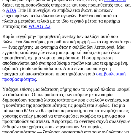
διέπει τις ομοσπονδιακές υπηρεσίες και τους προμηθευτές τους, και
ο
ADA
Title III συνεχίζει να επιβάλλεται έναντι ιδιωτικών
επιχειρήσεων μέσω ιδιωτικών αγωγών. Καθένα από αυτά τα
πλαίσια μετριέται τελικά με το ίδιο τεχνικό μέτρο: τα κριτήρια
επιτυχίας του
WCAG 2.2
.
Καμία «εγγύηση» προμηθευτή overlay δεν αλλάζει αυτό που
βιώνει ένα δικαστήριο, μια ρυθμιστική αρχή ή — το σημαντικότερο
— ένας χρήστης με αναπηρία όταν η σελίδα δεν λειτουργεί. Μια
εγγύηση κατά αγωγών είναι μια εμπορική υπόσχεση από έναν
προμηθευτή, όχι μια νομική υπεράσπιση. Η συμμόρφωση
αποδεικνύεται από ένα προσβάσιμο προϊόν και μια τεκμηριωμένη,
αξιόπιστη διαδικασία πίσω του. Αυτό είναι που παρέχει η
πραγματική αποκατάσταση, υποστηριζόμενη από
συμβουλευτική
προσβασιμότητας
.
Υπάρχει επίσης μια διάσταση φήμης που το νομικό πλαίσιο μπορεί
να συσκοτίσει. Οι υπερασπιστές των ατόμων με αναπηρία
δημοσιεύουν τακτικά λίστες ιστότοπων που εκτελούν overlays, και
η κοινότητα της προσβασιμότητας τις μοιράζεται ευρέως. Για μια
μάρκα που θέλει να θεωρείται περιεκτική, το να κατονομάζεται ως
χρήστης overlay μπορεί να υπονομεύσει ακριβώς το μήνυμα που
προσπαθούσε να στείλει. Χειρότερα, τα overlays συχνά συλλέγουν
δεδομένα για χρήστες που ενεργοποιούν λειτουργίες
προσβασιμότητας — ζητώντας ουσιαστικά από τους ανθρώπους να