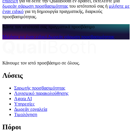
επίδειξη
για να δείτε την QualiBooth εν δράσει, εκτελέστε μια
δωρεάν σάρωση προσβασιμότητας
του ιστότοπού σας ή
μιλήστε με
έναν ειδικό
για τη δημιουργία πραγματικής, διαρκούς
προσβασιμότητας.
Κάντε τον ιστότοπό σας πραγματικά προσβάσιμο
Μιλήστε με έναν ειδικό
Δωρεάν σάρωση προσβασιμότητας
Κάνουμε τον ιστό προσβάσιμο σε όλους.
Λύσεις
Σαρωτής προσβασιμότητας
Λογισμικό παρακολούθησης
Agora AI
Υπηρεσίες
Δωρεάν εργαλεία
Τιμολόγηση
Πόροι