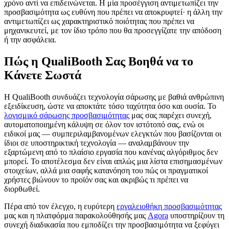
χρόνο αντί να επιδεινώνεται. Η μία προσέγγιση αντιμετωπίζει την
προσβασιμότητα ως ευθύνη που πρέπει να αποκρυφτεί· η άλλη την
αντιμετωπίζει ως χαρακτηριστικό ποιότητας που πρέπει να
μηχανικευτεί, με τον ίδιο τρόπο που θα προσεγγίζατε την απόδοση
ή την ασφάλεια.
Πώς η QualiBooth Σας Βοηθά να το
Κάνετε Σωστά
Η QualiBooth συνδυάζει τεχνολογία σάρωσης με βαθιά ανθρώπινη
εξειδίκευση, ώστε να αποκτάτε τόσο ταχύτητα όσο και ουσία. Το
λογισμικό σάρωσης προσβασιμότητας
μας σας παρέχει συνεχή,
αυτοματοποιημένη κάλυψη σε όλον τον ιστότοπό σας, ενώ οι
ειδικοί μας — συμπεριλαμβανομένων ελεγκτών που βασίζονται οι
ίδιοι σε υποστηρικτική τεχνολογία — αναλαμβάνουν την
εξαρτώμενη από το πλαίσιο εργασία που κανένας αλγόριθμος δεν
μπορεί. Το αποτέλεσμα δεν είναι απλώς μια λίστα επισημασμένων
στοιχείων, αλλά μια σαφής κατανόηση του πώς οι πραγματικοί
χρήστες βιώνουν το προϊόν σας και ακριβώς τι πρέπει να
διορθωθεί.
Πέρα από τον έλεγχο, η ευρύτερη
εργαλειοθήκη προσβασιμότητας
μας και η πλατφόρμα παρακολούθησής μας
Agora
υποστηρίζουν τη
συνεχή διαδικασία που εμποδίζει την προσβασιμότητα να ξεφύγει