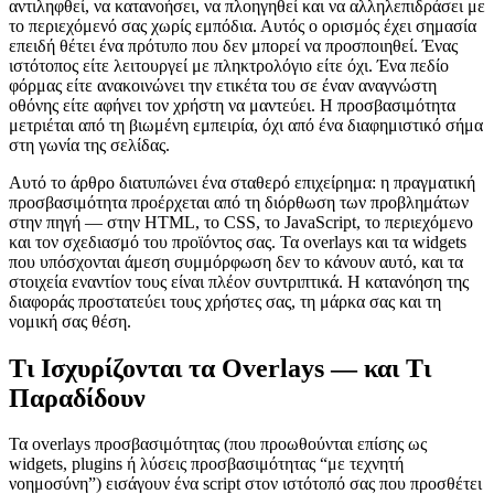
αντιληφθεί, να κατανοήσει, να πλοηγηθεί και να αλληλεπιδράσει με
το περιεχόμενό σας χωρίς εμπόδια. Αυτός ο ορισμός έχει σημασία
επειδή θέτει ένα πρότυπο που δεν μπορεί να προσποιηθεί. Ένας
ιστότοπος είτε λειτουργεί με πληκτρολόγιο είτε όχι. Ένα πεδίο
φόρμας είτε ανακοινώνει την ετικέτα του σε έναν αναγνώστη
οθόνης είτε αφήνει τον χρήστη να μαντεύει. Η προσβασιμότητα
μετριέται από τη βιωμένη εμπειρία, όχι από ένα διαφημιστικό σήμα
στη γωνία της σελίδας.
Αυτό το άρθρο διατυπώνει ένα σταθερό επιχείρημα: η πραγματική
προσβασιμότητα προέρχεται από τη διόρθωση των προβλημάτων
στην πηγή — στην HTML, το CSS, το JavaScript, το περιεχόμενο
και τον σχεδιασμό του προϊόντος σας. Τα overlays και τα widgets
που υπόσχονται άμεση συμμόρφωση δεν το κάνουν αυτό, και τα
στοιχεία εναντίον τους είναι πλέον συντριπτικά. Η κατανόηση της
διαφοράς προστατεύει τους χρήστες σας, τη μάρκα σας και τη
νομική σας θέση.
Τι Ισχυρίζονται τα Overlays — και Τι
Παραδίδουν
Τα overlays προσβασιμότητας (που προωθούνται επίσης ως
widgets, plugins ή λύσεις προσβασιμότητας “με τεχνητή
νοημοσύνη”) εισάγουν ένα script στον ιστότοπό σας που προσθέτει