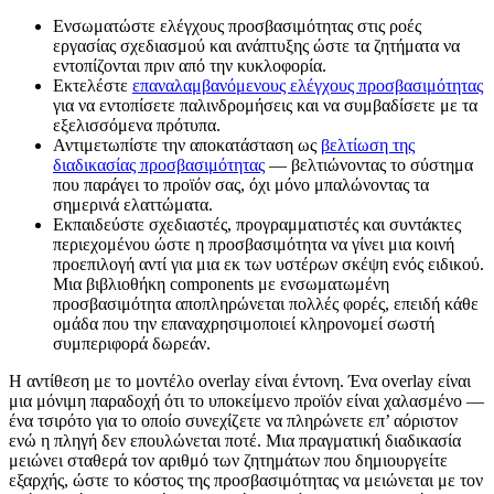
Ενσωματώστε ελέγχους προσβασιμότητας στις ροές
εργασίας σχεδιασμού και ανάπτυξης ώστε τα ζητήματα να
εντοπίζονται πριν από την κυκλοφορία.
Εκτελέστε
επαναλαμβανόμενους ελέγχους προσβασιμότητας
για να εντοπίσετε παλινδρομήσεις και να συμβαδίσετε με τα
εξελισσόμενα πρότυπα.
Αντιμετωπίστε την αποκατάσταση ως
βελτίωση της
διαδικασίας προσβασιμότητας
— βελτιώνοντας το σύστημα
που παράγει το προϊόν σας, όχι μόνο μπαλώνοντας τα
σημερινά ελαττώματα.
Εκπαιδεύστε σχεδιαστές, προγραμματιστές και συντάκτες
περιεχομένου ώστε η προσβασιμότητα να γίνει μια κοινή
προεπιλογή αντί για μια εκ των υστέρων σκέψη ενός ειδικού.
Μια βιβλιοθήκη components με ενσωματωμένη
προσβασιμότητα αποπληρώνεται πολλές φορές, επειδή κάθε
ομάδα που την επαναχρησιμοποιεί κληρονομεί σωστή
συμπεριφορά δωρεάν.
Η αντίθεση με το μοντέλο overlay είναι έντονη. Ένα overlay είναι
μια μόνιμη παραδοχή ότι το υποκείμενο προϊόν είναι χαλασμένο —
ένα τσιρότο για το οποίο συνεχίζετε να πληρώνετε επ’ αόριστον
ενώ η πληγή δεν επουλώνεται ποτέ. Μια πραγματική διαδικασία
μειώνει σταθερά τον αριθμό των ζητημάτων που δημιουργείτε
εξαρχής, ώστε το κόστος της προσβασιμότητας να μειώνεται με τον