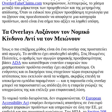
OverlayFalseClaims.com
τεκμηριώνουν, λεπτομερώς, το χάσμα
μεταξύ του μάρκετινγκ των προμηθευτών και της μετρημένης
απόδοσης. Όταν οι ειδικοί που χτίζουν προσβάσιμη τεχνολογία για
να ζήσουν σας προειδοποιούν να αποφύγετε μια κατηγορία
προϊόντων, αυτό είναι ένα σήμα που αξίζει να ληφθεί υπόψη.
Τα Overlays Αυξάνουν τον Νομικό
Κίνδυνο Αντί να τον Μειώνουν
Ίσως ο πιο επιζήμιος μύθος είναι ότι ένα overlay σας προστατεύει
από αγωγές. Το αντίθετο έχει αποδειχθεί αληθές. Στις Ηνωμένες
Πολιτείες, ο αριθμός των αγωγών ψηφιακής προσβασιμότητας
βάσει
ADA
που κατατέθηκαν εναντίον εταιρειών που
χρησιμοποιούν
προϊόντα overlay έχει αυξηθεί απότομα. Οι
ενάγοντες και οι δικηγόροι τους στοχεύουν τώρα συγκεκριμένα
ιστότοπους που εκτελούν αυτά τα widgets, ακριβώς επειδή τα
υποκείμενα εμπόδια παραμένουν — και η παρουσία ενός overlay
μπορεί να παρουσιαστεί ως απόδειξη ότι η εταιρεία γνώριζε τις
υποχρεώσεις της και επέλεξε μια επιφανειακή λύση.
Το νομικό τοπίο διευρύνεται, δεν συρρικνώνεται. Ο
European
Accessibility Act
επιφέρει δεσμευτικές απαιτήσεις σε ένα ευρύ
φάσμα ψηφιακών προϊόντων και υπηρεσιών σε όλη την ΕΕ, με
επιβολή και την προοπτική κυρώσεων. Στις ΗΠΑ, το
Section 508