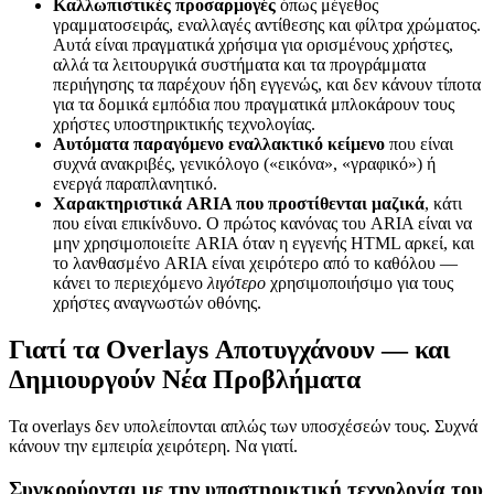
Καλλωπιστικές προσαρμογές
όπως μέγεθος
γραμματοσειράς, εναλλαγές αντίθεσης και φίλτρα χρώματος.
Αυτά είναι πραγματικά χρήσιμα για ορισμένους χρήστες,
αλλά τα λειτουργικά συστήματα και τα προγράμματα
περιήγησης τα παρέχουν ήδη εγγενώς, και δεν κάνουν τίποτα
για τα δομικά εμπόδια που πραγματικά μπλοκάρουν τους
χρήστες υποστηρικτικής τεχνολογίας.
Αυτόματα παραγόμενο εναλλακτικό κείμενο
που είναι
συχνά ανακριβές, γενικόλογο («εικόνα», «γραφικό») ή
ενεργά παραπλανητικό.
Χαρακτηριστικά ARIA που προστίθενται μαζικά
, κάτι
που είναι επικίνδυνο. Ο πρώτος κανόνας του ARIA είναι να
μην χρησιμοποιείτε ARIA όταν η εγγενής HTML αρκεί, και
το λανθασμένο ARIA είναι χειρότερο από το καθόλου —
κάνει το περιεχόμενο
λιγότερο
χρησιμοποιήσιμο για τους
χρήστες αναγνωστών οθόνης.
Γιατί τα Overlays Αποτυγχάνουν — και
Δημιουργούν Νέα Προβλήματα
Τα overlays δεν υπολείπονται απλώς των υποσχέσεών τους. Συχνά
κάνουν την εμπειρία χειρότερη. Να γιατί.
Συγκρούονται με την υποστηρικτική τεχνολογία του