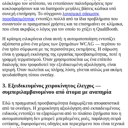
ολόκληρο τον ιστότοπο, να εντοπίσουν παλινδρομήσεις πριν
κυκλοφορήσουν και να διατηρούν μεγάλες βάσεις κώδικα υπό
συνεχή επιτήρηση. Το σύγχρονο
λογισμικό σάρωσης
προσβασιμότητας
εντοπίζει πολλά από τα ίδια προβλήματα που
συναντούν οι πραγματικοί χρήστες και τα επισημαίνει σε κλίμακα,
που είναι ακριβώς ο λόγος για τον οποίο το χτίζει η QualiBooth.
Η κρίσιμη ειλικρίνεια είναι αυτή: η αυτοματοποίηση εντοπίζει
αξιόπιστα μόνο ένα μέρος των ζητημάτων WCAG — περίπου το
ένα τρίτο σύμφωνα με τις περισσότερες εκτιμήσεις. Η σάρωση
είναι η γραμμή εκκίνησης της εργασίας προσβασιμότητας, ποτέ η
γραμμή τερματισμού. Όταν χρησιμοποιείται ως ένα επίπεδο
διαλογής που τροφοδοτεί την εξειδικευμένη αξιολόγηση, είναι
ισχυρή. Όταν πωλείται ως πλήρης λύση, γίνεται απλώς μια ακόμη
ψευδαίσθηση τύπου overlay.
3. Εξειδικευμένος χειροκίνητος έλεγχος —
συμπεριλαμβανομένου από άτομα με αναπηρία
Εδώ η πραγματική προσβασιμότητα διαχωρίζεται αποφασιστικά
από τα overlays. Η χειροκίνητη αξιολόγηση από εκπαιδευμένους
ειδικούς εντοπίζει τα εξαρτώμενα από το πλαίσιο ζητήματα που η
αυτοματοποίηση δεν μπορεί: μπερδεμένες ροές, παράλογη σειρά
εστίασης, διφορούμενες οδηγίες και περιεχόμενο που είναι τεχνικά