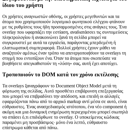
ίδιου του χρήστη
Οι χρήστες αναγνωστών οθόνης, οι χρήστες μεγεθυντών και τα
άτομα που χρησιμοποιούν λογισμικό φωνητικού ελέγχου φτάνουν
με τις ρυθμίσεις τους ήδη προσαρμοσμένες στις ανάγκες τους. Ένα
overlay που υφαρπάζει την εστίαση, αναδιατάσσει τις συντομεύσεις
πληκτρολογίου ή ανακοινώνει ξανά τη σελίδα μπορεί να
συγκρουστεί με αυτά τα εργαλεία, παράγοντας μπερδεμένη ή
ελαττωματική συμπεριφορά. Πολλοί χρήστες έχουν μάθει να
αναζητούν αμέσως έναν τρόπο να
απενεργοποιήσουν
τα overlays τη
στιγμή που εντοπίζουν ένα. Όταν τα άτομα που σκοπεύατε να
βοηθήσετε απεγκαθιστούν τη «λύση» σας, αυτή έχει αποτύχει.
Τροποποιούν το DOM κατά τον χρόνο εκτέλεσης
Τα overlays ξαναγράφουν το Document Object Model μετά τη
φόρτωση της σελίδας. Αυτό προσθέτει επιβάρυνση επεξεργασίας
που μπορεί να επιβραδύνει την απόδοση, και επειδή οι αλλαγές
εφαρμόζονται πάνω από το αρχικό markup αντί μέσα σε αυτό, είναι
εύθραυστες. Ένας ανασχεδιασμός ιστότοπου, ένα νέο component ή
ακόμη και μια δυναμική ενημέρωση περιεχομένου μπορεί σιωπηλά
να σπάσει ό,τι επιδιόρθωνε το overlay. Ο υποκείμενος κώδικας
παραμένει μη προσβάσιμος· μόνο ένα λεπτό, εύθραυστο
επίστρωμα κάθεται από πάνω.