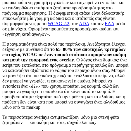
μια αιωρούμενη γραμμή εργαλείων και επιχειρεί να εντοπίσει και
να επιδιορθώσει αυτόματα ζητήματα προσβασιμότητας στο
πρόγραμμα περιήγησης. Η διαφημιστική ατάκα είναι δελεαστική:
επικολλήστε μία γραμμή κώδικα και ο ιστότοπός σας γίνεται
συμμορφούμενος με το
WCAG 2.2
, τον
ADA
και τον
EAA
μέσα
σε μία νύχτα. Ορισμένοι προμηθευτές προσφέρουν ακόμη και
«εγγύηση κατά αγωγών».
Η πραγματικότητα είναι πολύ πιο περίπλοκη. Ανεξάρτητοι έλεγχοι
δείχνουν με συνέπεια ότι
το 65–80% των αποτυχιών κριτηρίων
επιτυχίας WCAG σε έναν τυπικό ιστότοπο παραμένουν ακόμη
και μετά την εφαρμογή ενός overlay
. Ο λόγος είναι δομικός: ένα
script που εκτελείται στο πρόγραμμα περιήγησης απλώς δεν μπορεί
να κατανοήσει αξιόπιστα το
νόημα
του περιεχομένου σας. Μπορεί
να μαντέψει ότι μια εικόνα χρειάζεται εναλλακτικό κείμενο, αλλά
δεν μπορεί να γνωρίζει τι επικοινωνεί η εικόνα. Μπορεί να
εντοπίσει ένα
που χρησιμοποιείται ως κουμπί, αλλά δεν
<div>
μπορεί να γνωρίζει τι υποτίθεται ότι κάνει αυτό το κουμπί. Η
προσβασιμότητα εξαρτάται από την πρόθεση και το πλαίσιο, και η
πρόθεση δεν είναι κάτι που μπορεί να συναγάγει ένας αλγόριθμος
μόνο από το markup.
Τα περισσότερα overlays αντιμετωπίζουν μόνο μια στενή φέτα
ζητημάτων — και ακόμη και τότε, συχνά ελλιπώς: