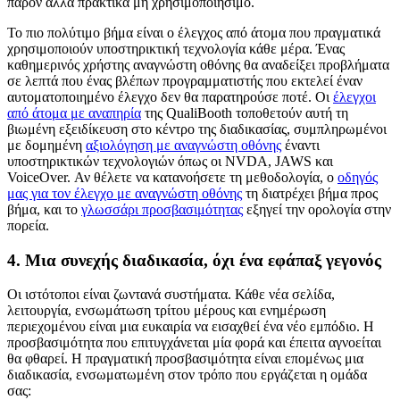
παρόν αλλά πρακτικά μη χρησιμοποιήσιμο.
Το πιο πολύτιμο βήμα είναι ο έλεγχος από άτομα που πραγματικά
χρησιμοποιούν υποστηρικτική τεχνολογία κάθε μέρα. Ένας
καθημερινός χρήστης αναγνώστη οθόνης θα αναδείξει προβλήματα
σε λεπτά που ένας βλέπων προγραμματιστής που εκτελεί έναν
αυτοματοποιημένο έλεγχο δεν θα παρατηρούσε ποτέ. Οι
έλεγχοι
από άτομα με αναπηρία
της QualiBooth τοποθετούν αυτή τη
βιωμένη εξειδίκευση στο κέντρο της διαδικασίας, συμπληρωμένοι
με δομημένη
αξιολόγηση με αναγνώστη οθόνης
έναντι
υποστηρικτικών τεχνολογιών όπως οι NVDA, JAWS και
VoiceOver. Αν θέλετε να κατανοήσετε τη μεθοδολογία, ο
οδηγός
μας για τον έλεγχο με αναγνώστη οθόνης
τη διατρέχει βήμα προς
βήμα, και το
γλωσσάρι προσβασιμότητας
εξηγεί την ορολογία στην
πορεία.
4. Μια συνεχής διαδικασία, όχι ένα εφάπαξ γεγονός
Οι ιστότοποι είναι ζωντανά συστήματα. Κάθε νέα σελίδα,
λειτουργία, ενσωμάτωση τρίτου μέρους και ενημέρωση
περιεχομένου είναι μια ευκαιρία να εισαχθεί ένα νέο εμπόδιο. Η
προσβασιμότητα που επιτυγχάνεται μία φορά και έπειτα αγνοείται
θα φθαρεί. Η πραγματική προσβασιμότητα είναι επομένως μια
διαδικασία, ενσωματωμένη στον τρόπο που εργάζεται η ομάδα
σας: