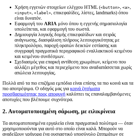
Χρήση εγγενών στοιχείων ελέγχου HTML (
,
,
<button>
<a>
,
, επικεφαλίδες, λίστες, landmarks) όπου
<input>
<label>
είναι δυνατόν.
Εφαρμογή του
ARIA
μόνο όπου η εγγενής σημασιολογία
υπολείπεται, και εφαρμογή του σωστά.
Δημιουργία λογικής δομής επικεφαλίδων και σειράς
ανάγνωσης, διασφάλιση πλήρους λειτουργικότητας με
πληκτρολόγιο, παροχή ορατών δεικτών εστίασης και
συγγραφή πραγματικά περιγραφικού εναλλακτικού κειμένου
και κειμένου συνδέσμων.
Σχεδιασμός για επαρκή αντίθεση χρωμάτων, κείμενο που
αλλάζει μέγεθος και περιεχόμενο που αναδιατάσσεται χωρίς
απώλεια λειτουργίας.
Πολλά από τα πιο επιζήμια εμπόδια είναι επίσης τα πιο κοινά και τα
πιο αποτρέψιμα. Ο οδηγός μας για
κοινά ζητήματα
προσβασιμότητας προς αποφυγή
καλύπτει τις επαναλαμβανόμενες
αποτυχίες που βλέπουμε συχνότερα.
2. Αυτοματοποιημένη σάρωση, με ειλικρίνεια
Τα αυτοματοποιημένα εργαλεία είναι πραγματικά πολύτιμα — όταν
χρησιμοποιούνται για αυτό στο οποίο είναι καλά. Μπορούν να
αναδείξουν γρήγορα ένα ουσιαστικό υποσύνολο ζητημάτων σε