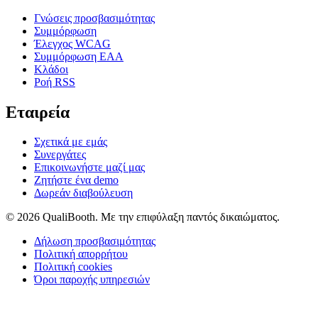
Γνώσεις προσβασιμότητας
Συμμόρφωση
Έλεγχος WCAG
Συμμόρφωση EAA
Κλάδοι
Ροή RSS
Εταιρεία
Σχετικά με εμάς
Συνεργάτες
Επικοινωνήστε μαζί μας
Ζητήστε ένα demo
Δωρεάν διαβούλευση
© 2026 QualiBooth. Με την επιφύλαξη παντός δικαιώματος.
Δήλωση προσβασιμότητας
Πολιτική απορρήτου
Πολιτική cookies
Όροι παροχής υπηρεσιών