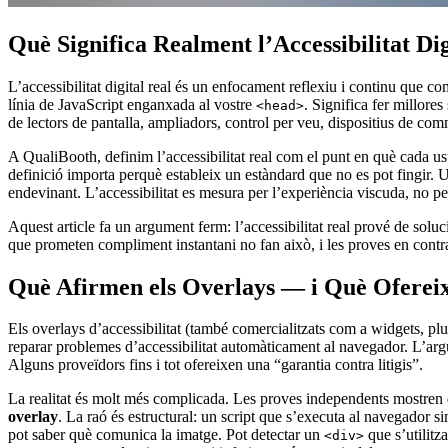
Què Significa Realment l’Accessibilitat Di
L’accessibilitat digital real és un enfocament reflexiu i continu que
línia de JavaScript enganxada al vostre
. Significa fer millore
<head>
de lectors de pantalla, ampliadors, control per veu, dispositius de c
A QualiBooth, definim l’accessibilitat real com el punt en què cada us
definició importa perquè estableix un estàndard que no es pot fingir. U
endevinant. L’accessibilitat es mesura per l’experiència viscuda, no p
Aquest article fa un argument ferm: l’accessibilitat real prové de solu
que prometen compliment instantani no fan això, i les proves en contra 
Què Afirmen els Overlays — i Què Oferei
Els overlays d’accessibilitat (també comercialitzats com a widgets, plug
reparar problemes d’accessibilitat automàticament al navegador. L’arg
Alguns proveïdors fins i tot ofereixen una “garantia contra litigis”.
La realitat és molt més complicada. Les proves independents mostre
overlay
. La raó és estructural: un script que s’executa al navegador 
pot saber què comunica la imatge. Pot detectar un
que s’utilitz
<div>