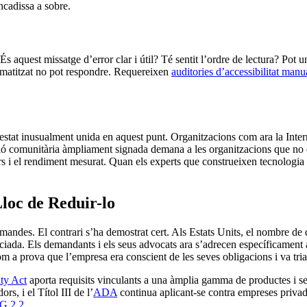
ncadissa a sobre.
 És aquest missatge d’error clar i útil? Té sentit l’ordre de lectura? Po
omatitzat no pot respondre. Requereixen
auditories d’accessibilitat manu
 estat inusualment unida en aquest punt. Organitzacions com ara la Inte
ació comunitària àmpliament signada demana a les organitzacions que no
rs i el rendiment mesurat. Quan els experts que construeixen tecnologia
loc de Reduir-lo
mandes. El contrari s’ha demostrat cert. Als Estats Units, el nombre de 
ada. Els demandants i els seus advocats ara s’adrecen específicament a
m a prova que l’empresa era conscient de les seves obligacions i va triar
ty Act
aporta requisits vinculants a una àmplia gamma de productes i serv
rs, i el Títol III de l’
ADA
continua aplicant-se contra empreses privad
 2.2
.