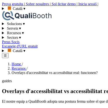
Prova gratuïta
|
Sobre nosaltres
|
Sol·licitar demo
|
Inicia sessió
|
Català
▾
Solucions
▾
Serveis
▾
Recursos
▾
Sectors
▾
Preus
Socis
Escaneig d'URL gratuït
Català
▾
☰
Home
/
Recursos
/
Overlays d'accessibilitat vs accessibilitat real: funcionen?
guides
Overlays d'accessibilitat vs accessibilitat 
El nostre equip a QualiBooth adopta una postura ferma sobre el que defi