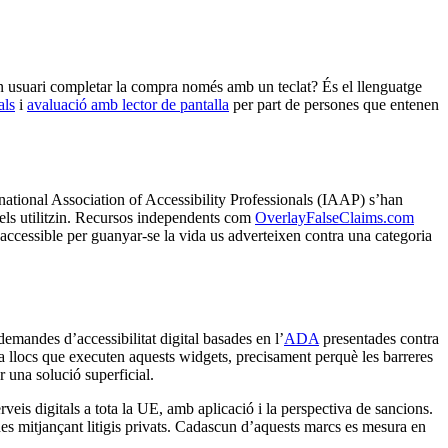
t un usuari completar la compra només amb un teclat? És el llenguatge
als
i
avaluació amb lector de pantalla
per part de persones que entenen
rnational Association of Accessibility Professionals (IAAP) s’han
 els utilitzin. Recursos independents com
OverlayFalseClaims.com
 accessible per guanyar-se la vida us adverteixen contra una categoria
demandes d’accessibilitat digital basades en l’
ADA
presentades contra
 llocs que executen aquests widgets, precisament perquè les barreres
 una solució superficial.
eis digitals a tota la UE, amb aplicació i la perspectiva de sancions.
es mitjançant litigis privats. Cadascun d’aquests marcs es mesura en