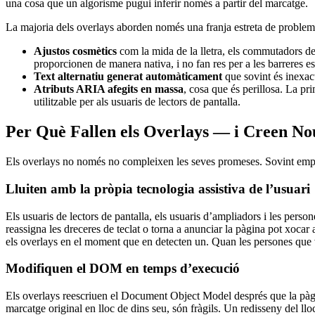
una cosa que un algorisme pugui inferir només a partir del marcatge.
La majoria dels overlays aborden només una franja estreta de probleme
Ajustos cosmètics
com la mida de la lletra, els commutadors de c
proporcionen de manera nativa, i no fan res per a les barreres es
Text alternatiu generat automàticament
que sovint és inexac
Atributs ARIA afegits en massa
, cosa que és perillosa. La p
utilitzable per als usuaris de lectors de pantalla.
Per Què Fallen els Overlays — i Creen N
Els overlays no només no compleixen les seves promeses. Sovint empit
Lluiten amb la pròpia tecnologia assistiva de l’usuari
Els usuaris de lectors de pantalla, els usuaris d’ampliadors i les perso
reassigna les dreceres de teclat o torna a anunciar la pàgina pot xo
els overlays en el moment que en detecten un. Quan les persones que vo
Modifiquen el DOM en temps d’execució
Els overlays reescriuen el Document Object Model després que la pàgin
marcatge original en lloc de dins seu, són fràgils. Un redisseny del ll