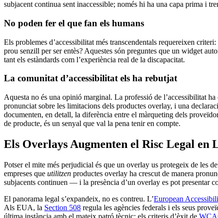
subjacent continua sent inaccessible; només hi ha una capa prima i tre
No poden fer el que fan els humans
Els problemes d’accessibilitat més transcendentals requereixen criteri:
prou senzill per ser entès? Aquestes són preguntes que un widget aut
tant els estàndards com l’experiència real de la discapacitat.
La comunitat d’accessibilitat els ha rebutjat
Aquesta no és una opinió marginal. La professió de l’accessibilitat ha
pronunciat sobre les limitacions dels productes overlay, i una declar
documenten, en detall, la diferència entre el màrqueting dels proveïdo
de producte, és un senyal que val la pena tenir en compte.
Els Overlays Augmenten el Risc Legal en L
Potser el mite més perjudicial és que un overlay us protegeix de les de
empreses que
utilitzen
productes overlay ha crescut de manera pronunci
subjacents continuen — i la presència d’un overlay es pot presentar co
El panorama legal s’expandeix, no es contreu. L’
European Accessibili
Als EUA, la
Section 508
regula les agències federals i els seus proveïdo
última instància amb el mateix patró tècnic: els criteris d’èxit de
WCAG