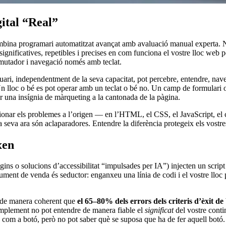
gital “Real”
 combina programari automatitzat avançat amb avaluació manual experta. 
s significatives, repetibles i precises en com funciona el vostre lloc web
ommutador i navegació només amb teclat.
uari, independentment de la seva capacitat, pot percebre, entendre, nave
n lloc o bé es pot operar amb un teclat o bé no. Un camp de formulari o 
er una insígnia de màrqueting a la cantonada de la pàgina.
cionar els problemes a l’origen — en l’HTML, el CSS, el JavaScript, el c
seva ara són aclaparadores. Entendre la diferència protegeix els vostres 
xen
ins o solucions d’accessibilitat “impulsades per IA”) injecten un script a
ument de venda és seductor: enganxeu una línia de codi i el vostre llo
n de manera coherent que
el 65–80% dels errors dels criteris d’èxit de
simplement no pot entendre de manera fiable el
significat
del vostre conti
a com a botó, però no pot saber què se suposa que ha de fer aquell botó. L