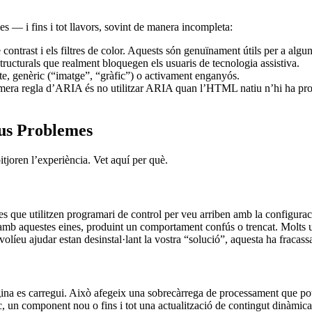
s — i fins i tot llavors, sovint de manera incompleta:
ontrast i els filtres de color. Aquests són genuïnament útils per a alguns
tructurals que realment bloquegen els usuaris de tecnologia assistiva.
te, genèric (“imatge”, “gràfic”) o activament enganyós.
rimera regla d’ARIA és no utilitzar ARIA quan l’HTML natiu n’hi ha pro
ous Problemes
joren l’experiència. Vet aquí per què.
nes que utilitzen programari de control per veu arriben amb la configurac
car amb aquestes eines, produint un comportament confús o trencat. Mol
líeu ajudar estan desinstal·lant la vostra “solució”, aquesta ha fracassa
a es carregui. Això afegeix una sobrecàrrega de processament que pot al
oc, un component nou o fins i tot una actualització de contingut dinàmica