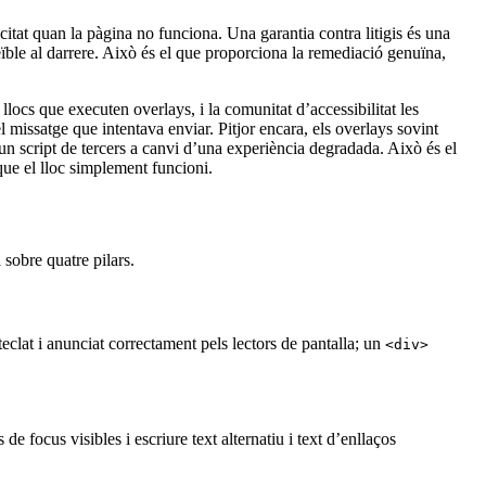
at quan la pàgina no funciona. Una garantia contra litigis és una
ble al darrere. Això és el que proporciona la remediació genuïna,
locs que executen overlays, i la comunitat d’accessibilitat les
issatge que intentava enviar. Pitjor encara, els overlays sovint
un script de tercers a canvi d’una experiència degradada. Això és el
 que el lloc simplement funcioni.
 sobre quatre pilars.
clat i anunciat correctament pels lectors de pantalla; un
<div>
e focus visibles i escriure text alternatiu i text d’enllaços