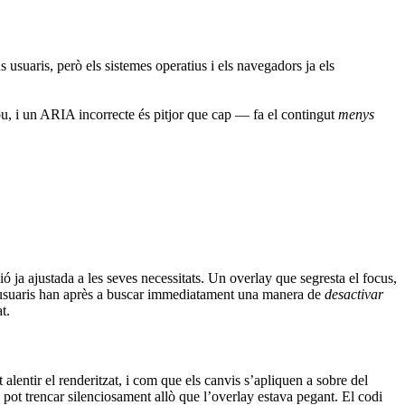
 usuaris, però els sistemes operatius i els navegadors ja els
u, i un ARIA incorrecte és pitjor que cap — fa el contingut
menys
ió ja ajustada a les seves necessitats. Un overlay que segresta el focus,
ts usuaris han après a buscar immediatament una manera de
desactivar
t.
entir el renderitzat, i com que els canvis s’apliquen a sobre del
 pot trencar silenciosament allò que l’overlay estava pegant. El codi