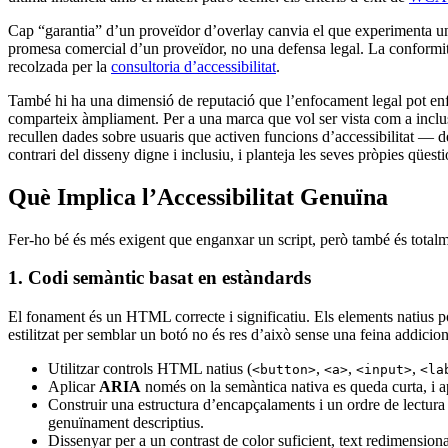
Cap “garantia” d’un proveïdor d’overlay canvia el que experimenta un
promesa comercial d’un proveïdor, no una defensa legal. La conformita
recolzada per la
consultoria d’accessibilitat
.
També hi ha una dimensió de reputació que l’enfocament legal pot enfosq
comparteix àmpliament. Per a una marca que vol ser vista com a inclus
recullen dades sobre usuaris que activen funcions d’accessibilitat — d
contrari del disseny digne i inclusiu, i planteja les seves pròpies qües
Què Implica l’Accessibilitat Genuïna
Fer-ho bé és més exigent que enganxar un script, però també és totalmen
1. Codi semàntic basat en estàndards
El fonament és un HTML correcte i significatiu. Els elements natius po
estilitzat per semblar un botó no és res d’això sense una feina addicion
Utilitzar controls HTML natius (
,
,
,
<button>
<a>
<input>
<la
Aplicar
ARIA
només on la semàntica nativa es queda curta, i a
Construir una estructura d’encapçalaments i un ordre de lectura lò
genuïnament descriptius.
Dissenyar per a un contrast de color suficient, text redimension