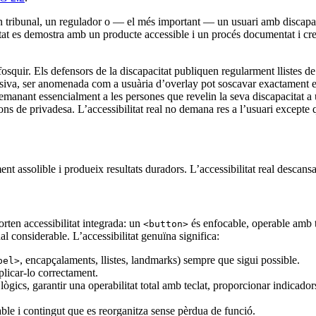
 tribunal, un regulador o — el més important — un usuari amb discapacit
t es demostra amb un producte accessible i un procés documentat i creï
uir. Els defensors de la discapacitat publiquen regularment llistes de l
iva, ser anomenada com a usuària d’overlay pot soscavar exactament el m
emanant essencialment a les persones que revelin la seva discapacitat a 
tions de privadesa. L’accessibilitat real no demana res a l’usuari excepte
t assolible i produeix resultats duradors. L’accessibilitat real descansa
rten accessibilitat integrada: un
és enfocable, operable amb te
<button>
al considerable. L’accessibilitat genuïna significa:
, encapçalaments, llistes, landmarks) sempre que sigui possible.
bel>
plicar-lo correctament.
gics, garantir una operabilitat total amb teclat, proporcionar indicadors d
able i contingut que es reorganitza sense pèrdua de funció.