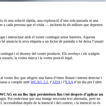
No és una solució ràpida, una exploració d’una sola passada ni una
 per a cada persona que el visita — incloent-hi els milions que depenen
gar i interactuar amb el vostre contingut sense barreres. Aquesta
bé anuncia la seva etiqueta a un lector de pantalla o bé deixa l’usuari
ontingut i el disseny del vostre producte. Els overlays i els widgets
usuaris, la vostra marca i la vostra posició legal.
l vostre lloc que afegeix una barra d’eines flotant i intenta detectar i
c passa a complir amb
WCAG 2.2
, l’
ADA
i l’
EAA
d’un dia per l’altre.
 WCAG en un lloc típic persisteixen fins i tot després d’aplicar un
ngut. Pot endevinar que una imatge necessita text alternatiu, però no
’accessibilitat depèn de la intenció i del context, i la intenció no és