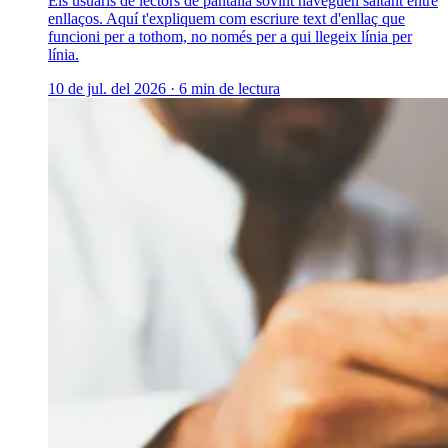
Els usuaris de lectors de pantalla sovint naveguen saltant entre
enllaços. Aquí t'expliquem com escriure text d'enllaç que
funcioni per a tothom, no només per a qui llegeix línia per
línia.
10 de jul. del 2026
·
6 min de lectura