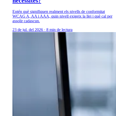
necessites?
Entén què signifiquen realment els nivells de conformitat
WCAG A, AA i AAA, quin nivell exigeix la llei i què cal per
assolir cadascun.
23 de jul. del 2026
·
8 min de lectura