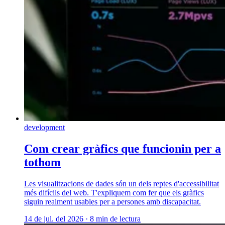
development
Com crear gràfics que funcionin per a
tothom
Les visualitzacions de dades són un dels reptes d'accessibilitat
més difícils del web. T'expliquem com fer que els gràfics
siguin realment usables per a persones amb discapacitat.
14 de jul. del 2026
·
8 min de lectura