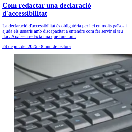
Com redactar una declaració
d'accessibilitat
La declaració d'accessibilitat és obligatòria per llei en molts països i
ajuda els usuaris amb discapacitat a entendre com fer servir el teu
lloc. Així se'n redacta una que funcioni.
24 de jul. del 2026
·
8 min de lectura