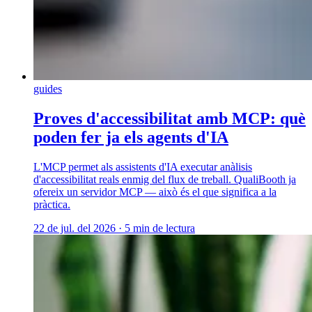
guides
Proves d'accessibilitat amb MCP: què
poden fer ja els agents d'IA
L'MCP permet als assistents d'IA executar anàlisis
d'accessibilitat reals enmig del flux de treball. QualiBooth ja
ofereix un servidor MCP — això és el que significa a la
pràctica.
22 de jul. del 2026
·
5 min de lectura