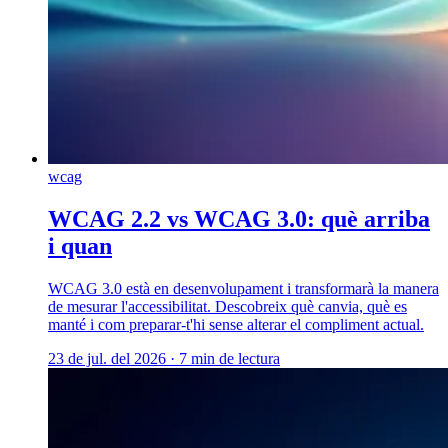
wcag
WCAG 2.2 vs WCAG 3.0: què arriba
i quan
WCAG 3.0 està en desenvolupament i transformarà la manera
de mesurar l'accessibilitat. Descobreix què canvia, què es
manté i com preparar-t'hi sense alterar el compliment actual.
23 de jul. del 2026
·
7 min de lectura