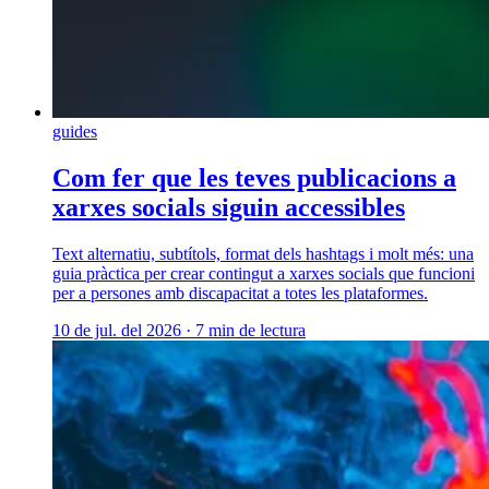
guides
Com fer que les teves publicacions a
xarxes socials siguin accessibles
Text alternatiu, subtítols, format dels hashtags i molt més: una
guia pràctica per crear contingut a xarxes socials que funcioni
per a persones amb discapacitat a totes les plataformes.
10 de jul. del 2026
·
7 min de lectura