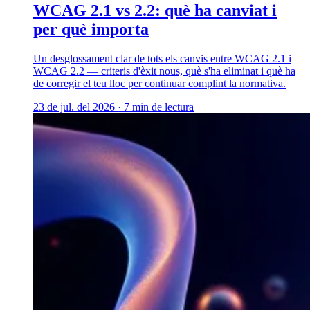
WCAG 2.1 vs 2.2: què ha canviat i
per què importa
Un desglossament clar de tots els canvis entre WCAG 2.1 i
WCAG 2.2 — criteris d'èxit nous, què s'ha eliminat i què ha
de corregir el teu lloc per continuar complint la normativa.
23 de jul. del 2026
·
7 min de lectura