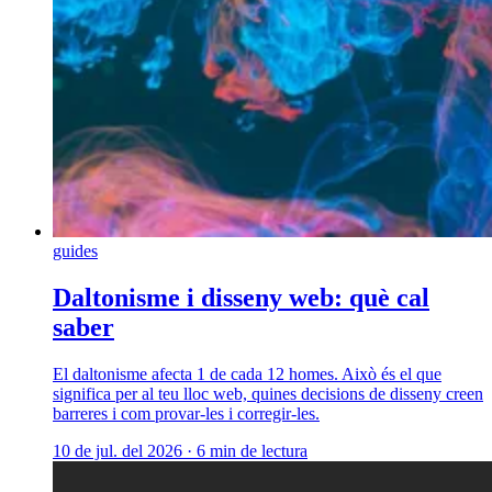
guides
Daltonisme i disseny web: què cal
saber
El daltonisme afecta 1 de cada 12 homes. Això és el que
significa per al teu lloc web, quines decisions de disseny creen
barreres i com provar-les i corregir-les.
10 de jul. del 2026
·
6 min de lectura