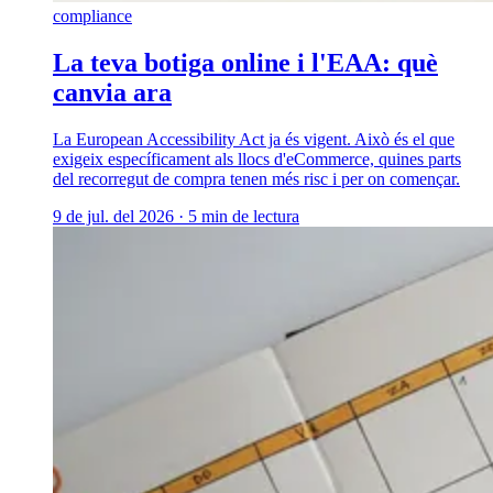
compliance
La teva botiga online i l'EAA: què
canvia ara
La European Accessibility Act ja és vigent. Això és el que
exigeix específicament als llocs d'eCommerce, quines parts
del recorregut de compra tenen més risc i per on començar.
9 de jul. del 2026
·
5 min de lectura