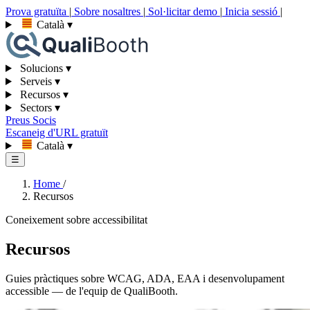
Prova gratuïta
|
Sobre nosaltres
|
Sol·licitar demo
|
Inicia sessió
|
Català
▾
Solucions
▾
Serveis
▾
Recursos
▾
Sectors
▾
Preus
Socis
Escaneig d'URL gratuït
Català
▾
☰
Home
/
Recursos
Coneixement sobre accessibilitat
Recursos
Guies pràctiques sobre WCAG, ADA, EAA i desenvolupament
accessible — de l'equip de QualiBooth.