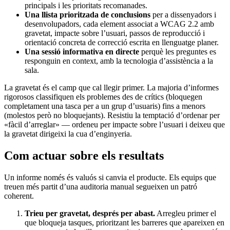
principals i les prioritats recomanades.
Una llista prioritzada de conclusions
per a dissenyadors i
desenvolupadors, cada element associat a WCAG 2.2 amb
gravetat, impacte sobre l’usuari, passos de reproducció i
orientació concreta de correcció escrita en llenguatge planer.
Una sessió informativa en directe
perquè les preguntes es
responguin en context, amb la tecnologia d’assistència a la
sala.
La gravetat és el camp que cal llegir primer. La majoria d’informes
rigorosos classifiquen els problemes des de crítics (bloquegen
completament una tasca per a un grup d’usuaris) fins a menors
(molestos però no bloquejants). Resistiu la temptació d’ordenar per
«fàcil d’arreglar» — ordeneu per impacte sobre l’usuari i deixeu que
la gravetat dirigeixi la cua d’enginyeria.
Com actuar sobre els resultats
Un informe només és valuós si canvia el producte. Els equips que
treuen més partit d’una auditoria manual segueixen un patró
coherent.
Trieu per gravetat, després per abast.
Arregleu primer el
que bloqueja tasques, prioritzant les barreres que apareixen en