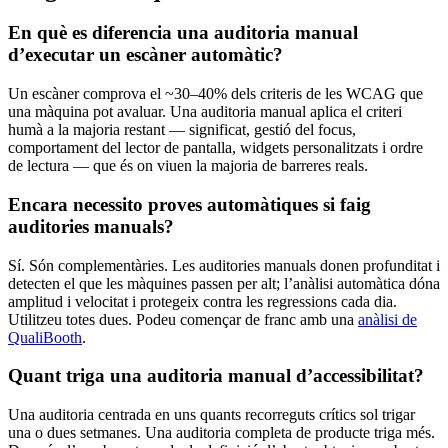
En què es diferencia una auditoria manual
d’executar un escàner automàtic?
Un escàner comprova el ~30–40% dels criteris de les WCAG que
una màquina pot avaluar. Una auditoria manual aplica el criteri
humà a la majoria restant — significat, gestió del focus,
comportament del lector de pantalla, widgets personalitzats i ordre
de lectura — que és on viuen la majoria de barreres reals.
Encara necessito proves automàtiques si faig
auditories manuals?
Sí. Són complementàries. Les auditories manuals donen profunditat i
detecten el que les màquines passen per alt; l’anàlisi automàtica dóna
amplitud i velocitat i protegeix contra les regressions cada dia.
Utilitzeu totes dues. Podeu començar de franc amb una
anàlisi de
QualiBooth
.
Quant triga una auditoria manual d’accessibilitat?
Una auditoria centrada en uns quants recorreguts crítics sol trigar
una o dues setmanes. Una auditoria completa de producte triga més.