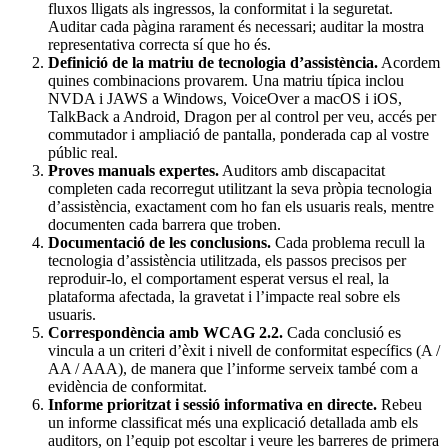
fluxos lligats als ingressos, la conformitat i la seguretat.
Auditar cada pàgina rarament és necessari; auditar la mostra
representativa correcta sí que ho és.
Definició de la matriu de tecnologia d’assistència.
Acordem
quines combinacions provarem. Una matriu típica inclou
NVDA i JAWS a Windows, VoiceOver a macOS i iOS,
TalkBack a Android, Dragon per al control per veu, accés per
commutador i ampliació de pantalla, ponderada cap al vostre
públic real.
Proves manuals expertes.
Auditors amb discapacitat
completen cada recorregut utilitzant la seva pròpia tecnologia
d’assistència, exactament com ho fan els usuaris reals, mentre
documenten cada barrera que troben.
Documentació de les conclusions.
Cada problema recull la
tecnologia d’assistència utilitzada, els passos precisos per
reproduir-lo, el comportament esperat versus el real, la
plataforma afectada, la gravetat i l’impacte real sobre els
usuaris.
Correspondència amb WCAG 2.2.
Cada conclusió es
vincula a un criteri d’èxit i nivell de conformitat específics (A /
AA / AAA), de manera que l’informe serveix també com a
evidència de conformitat.
Informe prioritzat i sessió informativa en directe.
Rebeu
un informe classificat més una explicació detallada amb els
auditors, on l’equip pot escoltar i veure les barreres de primera