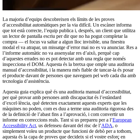
La majoria d’equips descobreixen els límits de les proves
d’accessibilitat automàtiques per la via difícil. Un escàner informa
que tot està correcte, l’equip publica i, després, un client que utilitza
un lector de pantalla escriu per dir que no ha pogut completar la
compra — el focus va saltar a algun lloc invisible, una finestra
modal el va atrapar, un missatge d’error mai no es va anunciar. Res a
l’informe automàtic no va assenyalar res d’això, perquè cap
d’aquestes errades no es pot detectar amb una regla que només
inspecciona el DOM. Aquesta és la bretxa que omple una auditoria
manual d’accessibilitat, i la manera més fiable de tancar-la és posar
el producte davant de persones que naveguen pel web cada dia amb
tecnologia d’assistència.
Aquesta guia explica què és una auditoria manual d’accessibilitat,
per què provar amb persones amb discapacitat és l’estàndard
d’excel·lència, què detecten exactament aquests experts que les
màquines no poden, com es duu a terme una auditoria rigorosa des
de la definició de l’abast fins a l’aprovació, i com convertir un
informe en correccions reals. Tant si us prepareu per a l’
European
Accessibility Act
, us defenseu davant del risc de l’
ADA
, o
simplement voleu un producte que funcioni de debò per a tothom,
aquesta és la capa de proves que decideix si el vostre esforç en