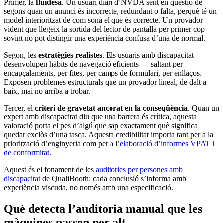
Primer, la
fluïdesa
. Un usuari diari d’NVDA sent en qüestió de
segons quan un anunci és incorrecte, redundant o falta, perquè té un
model interioritzat de com sona el que és correcte. Un provador
vident que llegeix la sortida del lector de pantalla per primer cop
sovint no pot distingir una experiència confusa d’una de normal.
Segon, les
estratègies realistes
. Els usuaris amb discapacitat
desenvolupen hàbits de navegació eficients — saltant per
encapçalaments, per fites, per camps de formulari, per enllaços.
Exposen problemes estructurals que un provador lineal, de dalt a
baix, mai no arriba a trobar.
Tercer, el
criteri de gravetat ancorat en la conseqüència
. Quan un
expert amb discapacitat diu que una barrera és crítica, aquesta
valoració porta el pes d’algú que sap exactament què significa
quedar exclòs d’una tasca. Aquesta credibilitat importa tant per a la
priorització d’enginyeria com per a l’
elaboració d’informes VPAT i
de conformitat
.
Aquest és el fonament de les
auditories per persones amb
discapacitat
de QualiBooth: cada conclusió s’informa amb
experiència viscuda, no només amb una especificació.
Què detecta l’auditoria manual que les
màquines passen per alt