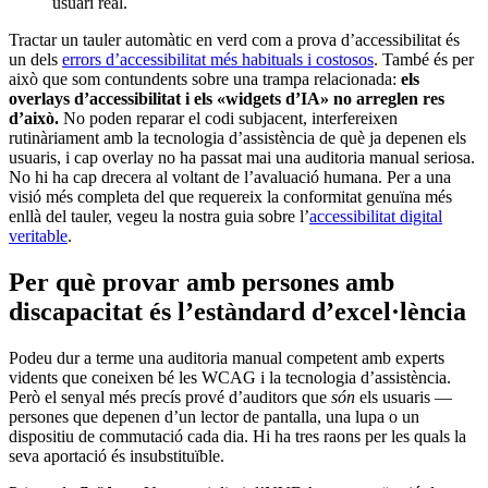
usuari real.
Tractar un tauler automàtic en verd com a prova d’accessibilitat és
un dels
errors d’accessibilitat més habituals i costosos
. També és per
això que som contundents sobre una trampa relacionada:
els
overlays d’accessibilitat i els «widgets d’IA» no arreglen res
d’això.
No poden reparar el codi subjacent, interfereixen
rutinàriament amb la tecnologia d’assistència de què ja depenen els
usuaris, i cap overlay no ha passat mai una auditoria manual seriosa.
No hi ha cap drecera al voltant de l’avaluació humana. Per a una
visió més completa del que requereix la conformitat genuïna més
enllà del tauler, vegeu la nostra guia sobre l’
accessibilitat digital
veritable
.
Per què provar amb persones amb
discapacitat és l’estàndard d’excel·lència
Podeu dur a terme una auditoria manual competent amb experts
vidents que coneixen bé les WCAG i la tecnologia d’assistència.
Però el senyal més precís prové d’auditors que
són
els usuaris —
persones que depenen d’un lector de pantalla, una lupa o un
dispositiu de commutació cada dia. Hi ha tres raons per les quals la
seva aportació és insubstituïble.