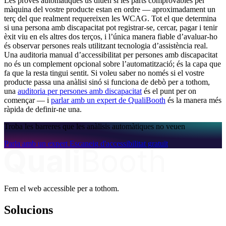
Les proves automàtiques us diuen si les parts comprovables per
màquina del vostre producte estan en ordre — aproximadament un
terç del que realment requereixen les WCAG. Tot el que determina
si una persona amb discapacitat pot registrar-se, cercar, pagar i tenir
èxit viu en els altres dos terços, i l’única manera fiable d’avaluar-ho
és observar persones reals utilitzant tecnologia d’assistència real.
Una auditoria manual d’accessibilitat per persones amb discapacitat
no és un complement opcional sobre l’automatització; és la capa que
fa que la resta tingui sentit. Si voleu saber no només si el vostre
producte passa una anàlisi sinó si funciona de debò per a tothom,
una
auditoria per persones amb discapacitat
és el punt per on
començar — i
parlar amb un expert de QualiBooth
és la manera més
ràpida de definir-ne una.
Troba les barreres que les anàlisis automàtiques no veuen
Parla amb un expert
Escaneig d'accessibilitat gratuït
Fem el web accessible per a tothom.
Solucions