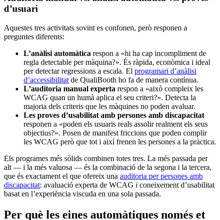
d’usuari
Aquestes tres activitats sovint es confonen, però responen a
preguntes diferents:
L’anàlisi automàtica
respon a «hi ha cap incompliment de
regla detectable per màquina?». És ràpida, econòmica i ideal
per detectar regressions a escala. El
programari d’anàlisi
d’accessibilitat
de QualiBooth ho fa de manera contínua.
L’auditoria manual experta
respon a «això compleix les
WCAG quan un humà aplica el seu criteri?». Detecta la
majoria dels criteris que les màquines no poden avaluar.
Les proves d’usabilitat amb persones amb discapacitat
responen a «poden els usuaris reals assolir realment els seus
objectius?». Posen de manifest friccions que poden complir
les WCAG però que tot i així frenen les persones a la pràctica.
Els programes més sòlids combinen totes tres. La més passada per
alt — i la més valuosa — és la combinació de la segona i la tercera,
que és exactament el que ofereix una
auditoria per persones amb
discapacitat
: avaluació experta de WCAG
i
coneixement d’usabilitat
basat en l’experiència viscuda en una sola passada.
Per què les eines automàtiques només et