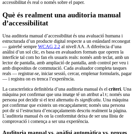
accessibilitat és real o només sobre el paper.
Què és realment una auditoria manual
d’accessibilitat
Una auditoria manual d’accessibilitat és una avaluació humana i
estructurada d’un producte digital respecte a un estàndard reconegut
— gairebé sempre
WCAG 2.2
al nivell AA. A diferència d’una
anàlisi d’un sol clic, es basa en avaluadors formats que operen la
interfície tal com ho fan els usuaris reals: només amb teclat, amb un
lector de pantalla, amb ampliació de pantalla, amb control per veu i
amb dispositius de commutació. Cada avaluador completa tasques
reals — registrar-se, iniciar sessió, cercar, emplenar formularis, pagar
— i registra on es trenca l’experiència.
La característica definitòria d’una auditoria manual és el
criteri
. Una
màquina pot confirmar que una imatge té un atribut
; només una
alt
persona pot decidir si el text alternatiu és
significatiu
. Una màquina
pot confirmar que existeix un encapçalament; només una persona
pot dir si l’estructura d’encapçalaments descriu realment la pàgina.
L’auditoria manual és on la conformitat deixa de ser una llista de
comprovació i comença a ser una experiència.
Auditoria manual vs. anàlisi automàtica vs. proves