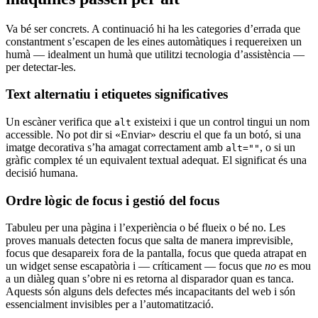
Va bé ser concrets. A continuació hi ha les categories d’errada que
constantment s’escapen de les eines automàtiques i requereixen un
humà — idealment un humà que utilitzi tecnologia d’assistència —
per detectar-les.
Text alternatiu i etiquetes significatives
Un escàner verifica que
existeixi i que un control tingui un nom
alt
accessible. No pot dir si «Enviar» descriu el que fa un botó, si una
imatge decorativa s’ha amagat correctament amb
, o si un
alt=""
gràfic complex té un equivalent textual adequat. El significat és una
decisió humana.
Ordre lògic de focus i gestió del focus
Tabuleu per una pàgina i l’experiència o bé flueix o bé no. Les
proves manuals detecten focus que salta de manera imprevisible,
focus que desapareix fora de la pantalla, focus que queda atrapat en
un widget sense escapatòria i — críticament — focus que
no
es mou
a un diàleg quan s’obre ni es retorna al disparador quan es tanca.
Aquests són alguns dels defectes més incapacitants del web i són
essencialment invisibles per a l’automatització.