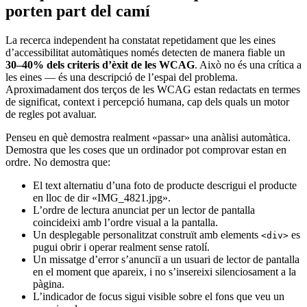
porten part del camí
La recerca independent ha constatat repetidament que les eines
d’accessibilitat automàtiques només detecten de manera fiable un
30–40% dels criteris d’èxit de les WCAG
. Això no és una crítica a
les eines — és una descripció de l’espai del problema.
Aproximadament dos terços de les WCAG estan redactats en termes
de significat, context i percepció humana, cap dels quals un motor
de regles pot avaluar.
Penseu en què demostra realment «passar» una anàlisi automàtica.
Demostra que les coses que un ordinador pot comprovar estan en
ordre. No demostra que:
El text alternatiu d’una foto de producte descrigui el producte
en lloc de dir «IMG_4821.jpg».
L’ordre de lectura anunciat per un lector de pantalla
coincideixi amb l’ordre visual a la pantalla.
Un desplegable personalitzat construït amb elements
es
<div>
pugui obrir i operar realment sense ratolí.
Un missatge d’error s’anunciï a un usuari de lector de pantalla
en el moment que apareix, i no s’insereixi silenciosament a la
pàgina.
L’indicador de focus sigui visible sobre el fons que veu un