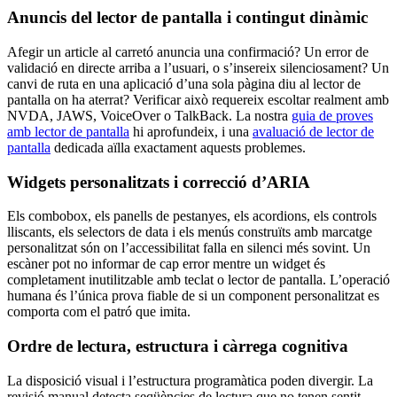
Anuncis del lector de pantalla i contingut dinàmic
Afegir un article al carretó anuncia una confirmació? Un error de
validació en directe arriba a l’usuari, o s’insereix silenciosament? Un
canvi de ruta en una aplicació d’una sola pàgina diu al lector de
pantalla on ha aterrat? Verificar això requereix escoltar realment amb
NVDA, JAWS, VoiceOver o TalkBack. La nostra
guia de proves
amb lector de pantalla
hi aprofundeix, i una
avaluació de lector de
pantalla
dedicada aïlla exactament aquests problemes.
Widgets personalitzats i correcció d’ARIA
Els combobox, els panells de pestanyes, els acordions, els controls
lliscants, els selectors de data i els menús construïts amb marcatge
personalitzat són on l’accessibilitat falla en silenci més sovint. Un
escàner pot no informar de cap error mentre un widget és
completament inutilitzable amb teclat o lector de pantalla. L’operació
humana és l’única prova fiable de si un component personalitzat es
comporta com el patró que imita.
Ordre de lectura, estructura i càrrega cognitiva
La disposició visual i l’estructura programàtica poden divergir. La
revisió manual detecta seqüències de lectura que no tenen sentit