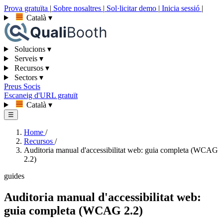
Prova gratuïta
|
Sobre nosaltres
|
Sol·licitar demo
|
Inicia sessió
|
Català
▾
Solucions
▾
Serveis
▾
Recursos
▾
Sectors
▾
Preus
Socis
Escaneig d'URL gratuït
Català
▾
☰
Home
/
Recursos
/
Auditoria manual d'accessibilitat web: guia completa (WCAG
2.2)
guides
Auditoria manual d'accessibilitat web:
guia completa (WCAG 2.2)