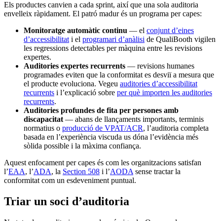
Els productes canvien a cada sprint, així que una sola auditoria
envelleix ràpidament. El patró madur és un programa per capes:
Monitoratge automàtic continu
— el
conjunt d’eines
d’accessibilitat
i el
programari d’anàlisi
de QualiBooth vigilen
les regressions detectables per màquina entre les revisions
expertes.
Auditories expertes recurrents
— revisions humanes
programades eviten que la conformitat es desviï a mesura que
el producte evoluciona. Vegeu
auditories d’accessibilitat
recurrents
i l’explicació sobre
per què importen les auditories
recurrents
.
Auditories profundes de fita per persones amb
discapacitat
— abans de llançaments importants, terminis
normatius o
producció de VPAT/ACR
, l’auditoria completa
basada en l’experiència viscuda us dóna l’evidència més
sòlida possible i la màxima confiança.
Aquest enfocament per capes és com les organitzacions satisfan
l’
EAA
, l’
ADA
, la
Section 508
i l’
AODA
sense tractar la
conformitat com un esdeveniment puntual.
Triar un soci d’auditoria