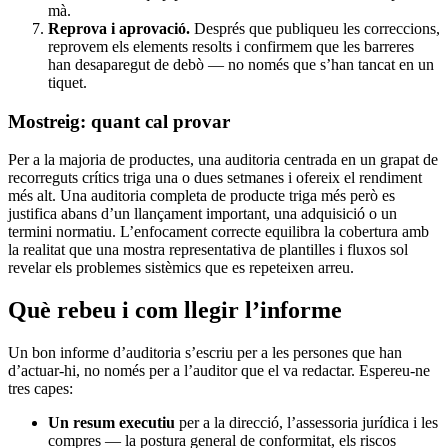
mà.
Reprova i aprovació.
Després que publiqueu les correccions,
reprovem els elements resolts i confirmem que les barreres
han desaparegut de debò — no només que s’han tancat en un
tiquet.
Mostreig: quant cal provar
Per a la majoria de productes, una auditoria centrada en un grapat de
recorreguts crítics triga una o dues setmanes i ofereix el rendiment
més alt. Una auditoria completa de producte triga més però es
justifica abans d’un llançament important, una adquisició o un
termini normatiu. L’enfocament correcte equilibra la cobertura amb
la realitat que una mostra representativa de plantilles i fluxos sol
revelar els problemes sistèmics que es repeteixen arreu.
Què rebeu i com llegir l’informe
Un bon informe d’auditoria s’escriu per a les persones que han
d’actuar-hi, no només per a l’auditor que el va redactar. Espereu-ne
tres capes:
Un resum executiu
per a la direcció, l’assessoria jurídica i les
compres — la postura general de conformitat, els riscos