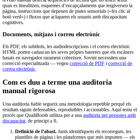
quan es linealitzen, esquemes d’encapçalaments que tergiversen la
pàgina, instruccions que depenen de pistes sensorials («fes clic al
botó verd») i fluxos que aclaparen els usuaris amb discapacitats
cognitives.
Documents, mitjans i correu electrònic
Els PDF, els subtítols, les audiodescripcions i el correu electrònic
HTML porten cadascun les seves pròpies barreres que els escàners
basats en navegador rarament cobreixen. Sovint necessiten una
correcció especialitzada — vegeu
correcció de PDF
i
correcció de
correu electrònic
.
Com es duu a terme una auditoria
manual rigorosa
Una auditoria fiable segueix una metodologia repetible perquè els
resultats siguin defensables, reproduïbles i accionables. Aquí teniu el
procés que QualiBooth utilitza per a una
auditoria per persones amb
discapacitat
, de principi a fi.
Definició de l’abast.
Junts identifiquem els recorreguts, les
plantilles de pàgina i les plataformes que més importen — els