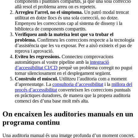
components i plantilles compartits, ja que una sola correcció
allà resol el problema arreu on es repeteix.
Arregleu l’arrel, no el símptoma.
Un patró modal trencat
utilitzat en dotze llocs és una sola correcció, no dotze.
Empenyeu les correccions cap al sistema de disseny i la
biblioteca de components compartits.
Verifiqueu amb la mateixa lent que va trobar el
problema.
Confirmeu les correccions respecte a la tecnologia
d’assistència que les va exposar. Per a això existeix el pas de
reprova i aprovació.
Eviteu les regressions.
Connecteu comprovacions
automàtiques al vostre pipeline amb la
integració
d’accessibilitat CI/CD
perquè un problema corregit no pugui
tornar silenciosament en el desplegament següent.
Construïu el múscul.
Utilitzeu l’auditoria com a moment
d’aprenentatge. La
consultoria d’accessibilitat
i la
millora del
procés d’accessibilitat
converteixen les correccions puntuals
en pràctiques duradores, de manera que la propera auditoria
comenci des d’una base molt més alta.
On encaixen les auditories manuals en un
programa continu
Una auditoria manual és una imatge profunda d’un moment concret.