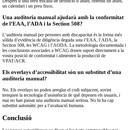
Després d’una breu trucada de definició d’abast, obteniu un abast,
un calendari i un preu fixos.
Una auditoria manual ajudarà amb la conformitat
de l’EAA, l’ADA i la Section 508?
L’auditoria manual per persones amb discapacitat és la forma més
sòlida d’evidència de diligència deguda sota l’EAA, l’ADA, la
Section 508, les WCAG i l’AODA. La metodologia documentada i
les conclusions associades a WCAG donen suport directament a la
vostra posició de conformitat i alimenten la producció de
VPAT/ACR.
Els overlays d’accessibilitat són un substitut d’una
auditoria manual?
No. Els overlays no poden arreglar el codi subjacent, sovint
trenquen la tecnologia d’assistència de què depenen els usuaris, i
mai no han passat una auditoria manual seriosa. No hi ha cap
substitut automàtic per a l’avaluació humana.
Conclusió