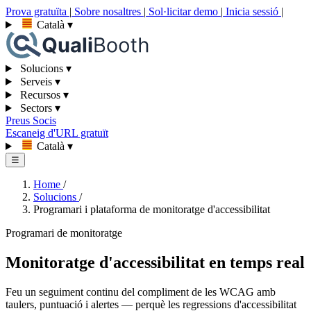
Prova gratuïta
|
Sobre nosaltres
|
Sol·licitar demo
|
Inicia sessió
|
Català
▾
Solucions
▾
Serveis
▾
Recursos
▾
Sectors
▾
Preus
Socis
Escaneig d'URL gratuït
Català
▾
☰
Home
/
Solucions
/
Programari i plataforma de monitoratge d'accessibilitat
Programari de monitoratge
Monitoratge d'accessibilitat en temps real
Feu un seguiment continu del compliment de les WCAG amb
taulers, puntuació i alertes — perquè les regressions d'accessibilitat