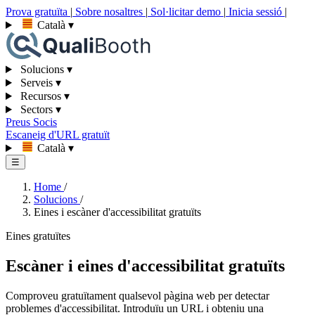
Prova gratuïta
|
Sobre nosaltres
|
Sol·licitar demo
|
Inicia sessió
|
Català
▾
Solucions
▾
Serveis
▾
Recursos
▾
Sectors
▾
Preus
Socis
Escaneig d'URL gratuït
Català
▾
☰
Home
/
Solucions
/
Eines i escàner d'accessibilitat gratuïts
Eines gratuïtes
Escàner i eines d'accessibilitat gratuïts
Comproveu gratuïtament qualsevol pàgina web per detectar
problemes d'accessibilitat. Introduïu un URL i obteniu una