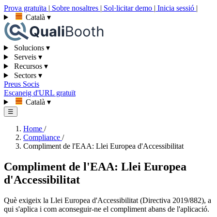
Prova gratuïta
|
Sobre nosaltres
|
Sol·licitar demo
|
Inicia sessió
|
Català
▾
Solucions
▾
Serveis
▾
Recursos
▾
Sectors
▾
Preus
Socis
Escaneig d'URL gratuït
Català
▾
☰
Home
/
Compliance
/
Compliment de l'EAA: Llei Europea d'Accessibilitat
Compliment de l'EAA: Llei Europea
d'Accessibilitat
Què exigeix la Llei Europea d'Accessibilitat (Directiva 2019/882), a
qui s'aplica i com aconseguir-ne el compliment abans de l'aplicació.