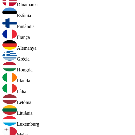
Dinamarca
Estònia
Finlàndia
França
Alemanya
Grècia
Hongria
Irlanda
Itàlia
Letònia
Lituània
Luxemburg
Malta