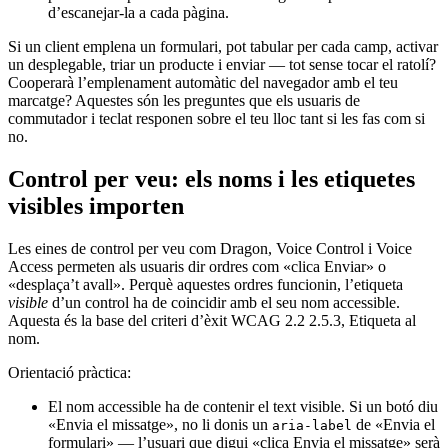
d’escanejar-la a cada pàgina.
Si un client emplena un formulari, pot tabular per cada camp, activar
un desplegable, triar un producte i enviar — tot sense tocar el ratolí?
Cooperarà l’emplenament automàtic del navegador amb el teu
marcatge? Aquestes són les preguntes que els usuaris de
commutador i teclat responen sobre el teu lloc tant si les fas com si
no.
Control per veu: els noms i les etiquetes
visibles importen
Les eines de control per veu com Dragon, Voice Control i Voice
Access permeten als usuaris dir ordres com «clica Enviar» o
«desplaça’t avall». Perquè aquestes ordres funcionin, l’etiqueta
visible
d’un control ha de coincidir amb el seu nom accessible.
Aquesta és la base del criteri d’èxit WCAG 2.2 2.5.3, Etiqueta al
nom.
Orientació pràctica:
El nom accessible ha de contenir el text visible. Si un botó diu
«Envia el missatge», no li donis un
de «Envia el
aria-label
formulari» — l’usuari que digui «clica Envia el missatge» serà