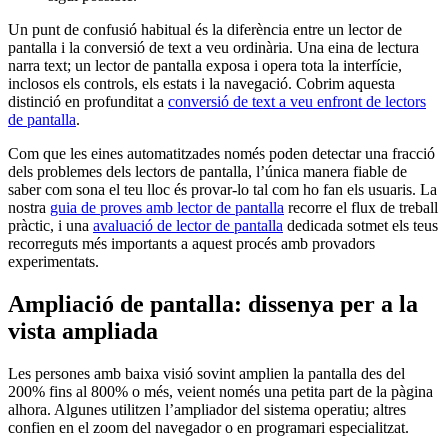
Un punt de confusió habitual és la diferència entre un lector de
pantalla i la conversió de text a veu ordinària. Una eina de lectura
narra text; un lector de pantalla exposa i opera tota la interfície,
inclosos els controls, els estats i la navegació. Cobrim aquesta
distinció en profunditat a
conversió de text a veu enfront de lectors
de pantalla
.
Com que les eines automatitzades només poden detectar una fracció
dels problemes dels lectors de pantalla, l’única manera fiable de
saber com sona el teu lloc és provar-lo tal com ho fan els usuaris. La
nostra
guia de proves amb lector de pantalla
recorre el flux de treball
pràctic, i una
avaluació de lector de pantalla
dedicada sotmet els teus
recorreguts més importants a aquest procés amb provadors
experimentats.
Ampliació de pantalla: dissenya per a la
vista ampliada
Les persones amb baixa visió sovint amplien la pantalla des del
200% fins al 800% o més, veient només una petita part de la pàgina
alhora. Algunes utilitzen l’ampliador del sistema operatiu; altres
confien en el zoom del navegador o en programari especialitzat.