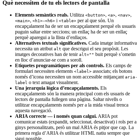
Què necessiten de tu els lectors de pantalla
Elements semàntics reals.
Utilitza
,
,
,
<button>
<a>
<nav>
,
–
i
per al que són. Un
<main>
<h1>
<h6>
<table>
encapçalament ha de ser un encapçalament perquè els usuaris
puguin saltar entre seccions; un enllaç ha de ser un enllaç
perquè aparegui a la llista d’enllaços.
Alternatives textuals significatives.
Cada imatge informativa
necessita un atribut
que descrigui el seu propòsit. Les
alt
imatges decoratives han de tenir
buit perquè s’ometin
alt=""
en lloc d’anunciar-se com a soroll.
Etiquetes programàtiques per als controls.
Els camps de
formulari necessiten elements
associats; els botons
<label>
només d’icona necessiten un nom accessible mitjançant
aria-
o text amagat visualment.
label
Una jerarquia lògica d’encapçalaments.
Els
encapçalaments són la manera principal com els usuaris de
lectors de pantalla fullegen una pàgina. Saltar nivells o
utilitzar encapçalaments només per a la mida visual trenca
aquesta navegació.
ARIA correcte — i només quan calgui.
ARIA pot
comunicar estats (expandit, seleccionat, desactivat) i rols per a
ginys personalitzats, però un mal ARIA és pitjor que cap. La
primera regla d’ARIA és utilitzar HTML natiu sempre que
sigui possible.