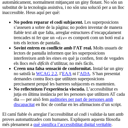
automàticament, normalment mitjançant un giny flotant. No són un
substitut de la tecnologia assistiva, i no són una solució per a un lloc
inaccessible. Heus aquí per què:
No poden reparar el codi subjacent.
Les superposicions
s’asseuen a sobre de la pàgina; no poden inventar de manera
fiable text alt que falta, arreglar estructures d’encapçalament
trencades ni fer que un
es comporti com un botó real a
<div>
tots els lectors de pantalla.
Sovint entren en conflicte amb l’AT real.
Molts usuaris de
lectors de pantalla informen que les superposicions
interfereixen amb les eines en què ja confien, fent de vegades
els llocs
més difícils
d’utilitzar, no més fàcils.
Creen una falsa sensació de conformitat.
Instal·lar un giny
no satisfà la
WCAG 2.2
, l’
EAA
ni l’
ADA
. S’han presentat
demandes contra llocs que utilitzen superposicions
precisament perquè les barreres subjacents es mantenien.
No reflecteixen l’experiència viscuda.
L’accessibilitat es
jutja en última instància per les persones que utilitzen AT cada
dia — per això fem
auditories per part de persones amb
discapacitat
en lloc de confiar en les afirmacions d’un script.
El camí fiable és arreglar l’accessibilitat
al codi
i validar-la tant amb
proves automatitzades com humanes. Expliquem aquesta filosofia
més plenament a
què significa l’accessibilitat digital veritable
.