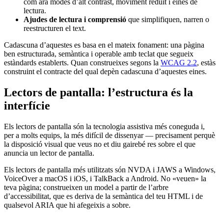
com ara modes d’alt contrast, moviment reduït i eines de
lectura.
Ajudes de lectura i comprensió
que simplifiquen, narren o
reestructuren el text.
Cadascuna d’aquestes es basa en el mateix fonament: una pàgina
ben estructurada, semàntica i operable amb teclat que segueix
estàndards establerts. Quan construeixes segons la
WCAG 2.2
, estàs
construint el contracte del qual depèn cadascuna d’aquestes eines.
Lectors de pantalla: l’estructura és la
interfície
Els lectors de pantalla són la tecnologia assistiva més coneguda i,
per a molts equips, la més difícil de dissenyar — precisament perquè
la disposició visual que veus no et diu gairebé res sobre el que
anuncia un lector de pantalla.
Els lectors de pantalla més utilitzats són NVDA i JAWS a Windows,
VoiceOver a macOS i iOS, i TalkBack a Android. No «veuen» la
teva pàgina; construeixen un model a partir de l’arbre
d’accessibilitat, que es deriva de la semàntica del teu HTML i de
qualsevol ARIA que hi afegeixis a sobre.