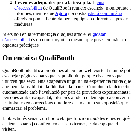
Les eines adequades per a la teva pila.
L’
eina
d’accessibilitat
de QualiBooth reuneix escaneig, monitoratge i
informes, mentre que
Agora
i la nostra
edició comunitària
ofereixen punts d’entrada per a equips en diferents etapes de
maduresa.
Si ets nou en la terminologia d’aquest article, el
glossari
d’accessibilitat
és un company útil a mesura que poses en pràctica
aquestes pràctiques.
On encaixa QualiBooth
QualiBooth identifica problemes al teu lloc web existent i també pot
escanejar pàgines abans que es publiquin, perquè els clients que
utilitzen qualsevol eina adaptativa tinguin una experiència fluida que
augmenti la usabilitat i la fidelitat a la marca. Combinem la detecció
automatitzada amb l’avaluació per part de provadors experimentats i
persones amb discapacitat, i després ajudem el teu equip a convertir
les troballes en correccions duradores — mai una superposició que
emmascari el problema.
L’objectiu és senzill: un lloc web que funcioni
amb
les eines en què
els teus usuaris ja confien, en els seus termes, cada cop que el
visiten.