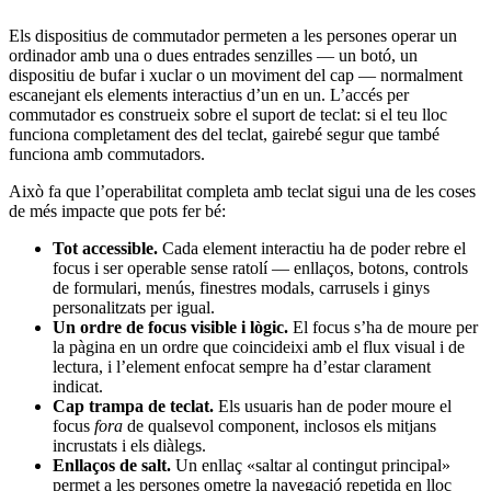
Els dispositius de commutador permeten a les persones operar un
ordinador amb una o dues entrades senzilles — un botó, un
dispositiu de bufar i xuclar o un moviment del cap — normalment
escanejant els elements interactius d’un en un. L’accés per
commutador es construeix sobre el suport de teclat: si el teu lloc
funciona completament des del teclat, gairebé segur que també
funciona amb commutadors.
Això fa que l’operabilitat completa amb teclat sigui una de les coses
de més impacte que pots fer bé:
Tot accessible.
Cada element interactiu ha de poder rebre el
focus i ser operable sense ratolí — enllaços, botons, controls
de formulari, menús, finestres modals, carrusels i ginys
personalitzats per igual.
Un ordre de focus visible i lògic.
El focus s’ha de moure per
la pàgina en un ordre que coincideixi amb el flux visual i de
lectura, i l’element enfocat sempre ha d’estar clarament
indicat.
Cap trampa de teclat.
Els usuaris han de poder moure el
focus
fora
de qualsevol component, inclosos els mitjans
incrustats i els diàlegs.
Enllaços de salt.
Un enllaç «saltar al contingut principal»
permet a les persones ometre la navegació repetida en lloc