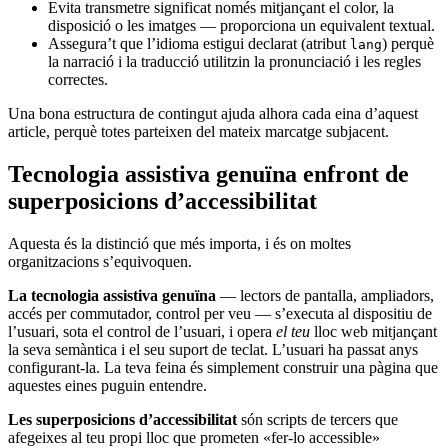
Evita transmetre significat només mitjançant el color, la
disposició o les imatges — proporciona un equivalent textual.
Assegura’t que l’idioma estigui declarat (atribut
) perquè
lang
la narració i la traducció utilitzin la pronunciació i les regles
correctes.
Una bona estructura de contingut ajuda alhora cada eina d’aquest
article, perquè totes parteixen del mateix marcatge subjacent.
Tecnologia assistiva genuïna enfront de
superposicions d’accessibilitat
Aquesta és la distinció que més importa, i és on moltes
organitzacions s’equivoquen.
La tecnologia assistiva genuïna
— lectors de pantalla, ampliadors,
accés per commutador, control per veu — s’executa al dispositiu de
l’usuari, sota el control de l’usuari, i opera
el teu
lloc web mitjançant
la seva semàntica i el seu suport de teclat. L’usuari ha passat anys
configurant-la. La teva feina és simplement construir una pàgina que
aquestes eines puguin entendre.
Les superposicions d’accessibilitat
són scripts de tercers que
afegeixes al teu propi lloc que prometen «fer-lo accessible»