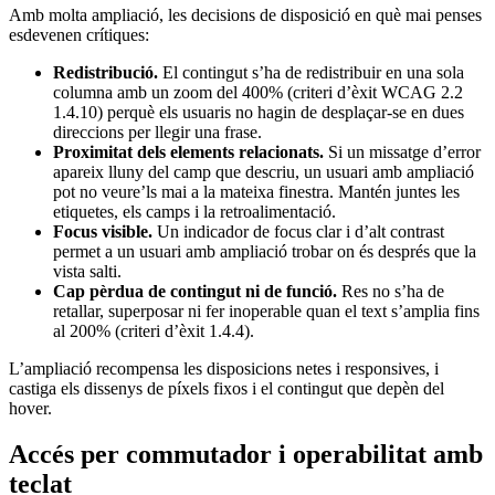
Amb molta ampliació, les decisions de disposició en què mai penses
esdevenen crítiques:
Redistribució.
El contingut s’ha de redistribuir en una sola
columna amb un zoom del 400% (criteri d’èxit WCAG 2.2
1.4.10) perquè els usuaris no hagin de desplaçar-se en dues
direccions per llegir una frase.
Proximitat dels elements relacionats.
Si un missatge d’error
apareix lluny del camp que descriu, un usuari amb ampliació
pot no veure’ls mai a la mateixa finestra. Mantén juntes les
etiquetes, els camps i la retroalimentació.
Focus visible.
Un indicador de focus clar i d’alt contrast
permet a un usuari amb ampliació trobar on és després que la
vista salti.
Cap pèrdua de contingut ni de funció.
Res no s’ha de
retallar, superposar ni fer inoperable quan el text s’amplia fins
al 200% (criteri d’èxit 1.4.4).
L’ampliació recompensa les disposicions netes i responsives, i
castiga els dissenys de píxels fixos i el contingut que depèn del
hover.
Accés per commutador i operabilitat amb
teclat