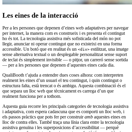
Les eines de la interacció
Per a les persones que depenen d’eines web adaptatives per navegar
per internet, la manera com es construeix i es presenta el contingut
ho és tot. La tecnologia assistiva més sofisticada del món no pot
llegir, anunciar ni operar contingut que no existeixi en una forma
accessible. Un botó que en realitat és un
estilitzat, una imatge
<div>
sense alternativa textual o un desplegable personalitzat sense suport
de teclat és simplement invisible — o pitjor, un carreró sense sortida
— per a les persones que depenen d’aquestes eines cada dia.
QualiBooth t’ajuda a entendre dues coses alhora: com interpreten
realment les eines d’un usuari el teu contingut, i quin contingut o
estructura falta, està trencat o és ambigu. Aquesta combinació és el
que separa un lloc web que tècnicament es carrega d’un que
realment funciona per a tothom.
Aquesta guia recorre les principals categories de tecnologia assistiva
i adaptativa, com espera cadascuna que es comporti un lloc web, i
els passos pràctics que pots fer per construir
amb
aquestes eines en
lloc de contra elles. També traça una línia clara entre la tecnologia
assistiva genuïna i les superposicions d’accessibilitat — perquè