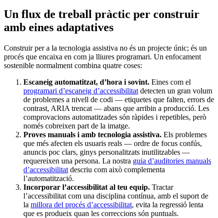
Un flux de treball pràctic per construir
amb eines adaptatives
Construir per a la tecnologia assistiva no és un projecte únic; és un
procés que encaixa en com ja lliures programari. Un enfocament
sostenible normalment combina quatre coses:
Escaneig automatitzat, d’hora i sovint.
Eines com el
programari d’escaneig d’accessibilitat
detecten un gran volum
de problemes a nivell de codi — etiquetes que falten, errors de
contrast, ARIA trencat — abans que arribin a producció. Les
comprovacions automatitzades són ràpides i repetibles, però
només cobreixen part de la imatge.
Proves manuals i amb tecnologia assistiva.
Els problemes
que més afecten els usuaris reals — ordre de focus confús,
anuncis poc clars, ginys personalitzats inutilitzables —
requereixen una persona. La nostra
guia d’auditories manuals
d’accessibilitat
descriu com això complementa
l’automatització.
Incorporar l’accessibilitat al teu equip.
Tractar
l’accessibilitat com una disciplina contínua, amb el suport de
la
millora del procés d’accessibilitat
, evita la regressió lenta
que es produeix quan les correccions són puntuals.