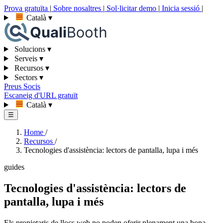
Prova gratuïta
|
Sobre nosaltres
|
Sol·licitar demo
|
Inicia sessió
|
Català
▾
Solucions
▾
Serveis
▾
Recursos
▾
Sectors
▾
Preus
Socis
Escaneig d'URL gratuït
Català
▾
☰
Home
/
Recursos
/
Tecnologies d'assistència: lectors de pantalla, lupa i més
guides
Tecnologies d'assistència: lectors de
pantalla, lupa i més
Els propietaris de llocs web no poden oferir plenament una bona