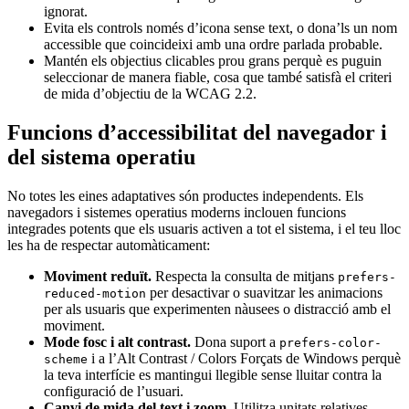
ignorat.
Evita els controls només d’icona sense text, o dona’ls un nom
accessible que coincideixi amb una ordre parlada probable.
Mantén els objectius clicables prou grans perquè es puguin
seleccionar de manera fiable, cosa que també satisfà el criteri
de mida d’objectiu de la WCAG 2.2.
Funcions d’accessibilitat del navegador i
del sistema operatiu
No totes les eines adaptatives són productes independents. Els
navegadors i sistemes operatius moderns inclouen funcions
integrades potents que els usuaris activen a tot el sistema, i el teu lloc
les ha de respectar automàticament:
Moviment reduït.
Respecta la consulta de mitjans
prefers-
per desactivar o suavitzar les animacions
reduced-motion
per als usuaris que experimenten nàusees o distracció amb el
moviment.
Mode fosc i alt contrast.
Dona suport a
prefers-color-
i a l’Alt Contrast / Colors Forçats de Windows perquè
scheme
la teva interfície es mantingui llegible sense lluitar contra la
configuració de l’usuari.
Canvi de mida del text i zoom.
Utilitza unitats relatives