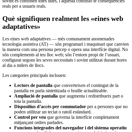
sovint es confonen totes dues, i aquesta confusió té conseqüències
reals per a usuaris reals.
Què signifiquen realment les «eines web
adaptatives»
Les eines web adaptatives — més comunament anomenades
tecnologia assistiva (AT) — són programari i maquinari que canvien
la manera com una persona percep o opera una interfície digital. No
són complements al teu lloc web; són l’entorn propi de l’usuari,
configurat segons les seves necessitats i sovint utilitzat durant hores
al dia a milers de llocs.
Les categories principals inclouen:
Lectors de pantalla
que converteixen el contingut de la
pantalla en parla sintetitzada o braille actualitzable.
Ampliació de pantalla
que augmenta i redistribueix part o
tota la pantalla.
Dispositius d’accés per commutador
per a persones que no
poden utilitzar un teclat o ratolí estàndard.
Control per veu
que governa la interfície completament
mitjançant ordres parlades.
Funcions integrades del navegador i del sistema operatiu