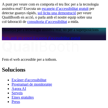
A punt per veure com es comporta el teu lloc per a la tecnologia
assistiva real? Executa un
escaneig d’accessibilitat gratuït
per
detectar guanys ràpids,
sol·licita una demostració
per veure
QualiBooth en acció, o parla amb el nostre equip sobre una
col·laboració de
consultoria d’accessibilitat
a mida.
Dissenya per a tecnologia assistiva real, no per a superposicions
Parla amb un expert
Escaneig d'accessibilitat gratuït
Fem el web accessible per a tothom.
Solucions
Escàner d'accessibilitat
Programari de monitoratge
Agora AI
Serveis
Eines gratuïtes
Preus