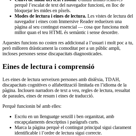
perquè l’escalat de text del navegador funcioni, en lloc de
bloquejar les mides en píxels.
Modes de lectura i eines de lectura.
Les vistes de lectura del
navegador i eines com Immersive Reader redueixen una
pàgina al seu contingut essencial — cosa que funciona molt
millor quan el teu HTML és semàntic i sense desordre.
Aquestes funcions no costen res addicional a l’usuari i molt poc a tu,
però milloren dràsticament la comoditat per a un públic ampli,
incloses persones sense discapacitats diagnosticades.
Eines de lectura i comprensió
Les eines de lectura serveixen persones amb dislèxia, TDAH,
discapacitats cognitives o alfabetització limitada en l’idioma de la
pàgina. Inclouen narradors de text a veu, regles de lectura, ressaltat
de paraules, eines de resum i eines de traducció.
Perquè funcionin bé amb elles:
Escriu en un llenguatge senzill i ben organitzat, amb
encapçalaments descriptius i paràgrafs curts.
Marca la pàgina perquè el contingut principal sigui clarament
identificable i l’ordre de lectura sigui correcte.