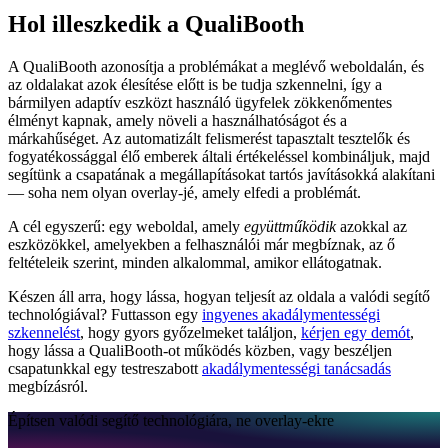
Hol illeszkedik a QualiBooth
A QualiBooth azonosítja a problémákat a meglévő weboldalán, és
az oldalakat azok élesítése előtt is be tudja szkennelni, így a
bármilyen adaptív eszközt használó ügyfelek zökkenőmentes
élményt kapnak, amely növeli a használhatóságot és a
márkahűséget. Az automatizált felismerést tapasztalt tesztelők és
fogyatékossággal élő emberek általi értékeléssel kombináljuk, majd
segítünk a csapatának a megállapításokat tartós javításokká alakítani
— soha nem olyan overlay-jé, amely elfedi a problémát.
A cél egyszerű: egy weboldal, amely
együttműködik
azokkal az
eszközökkel, amelyekben a felhasználói már megbíznak, az ő
feltételeik szerint, minden alkalommal, amikor ellátogatnak.
Készen áll arra, hogy lássa, hogyan teljesít az oldala a valódi segítő
technológiával? Futtasson egy
ingyenes akadálymentességi
szkennelést
, hogy gyors győzelmeket találjon,
kérjen egy demót
,
hogy lássa a QualiBooth-ot működés közben, vagy beszéljen
csapatunkkal egy testreszabott
akadálymentességi tanácsadás
megbízásról.
Építsen valódi segítő technológiára, ne overlay-ekre