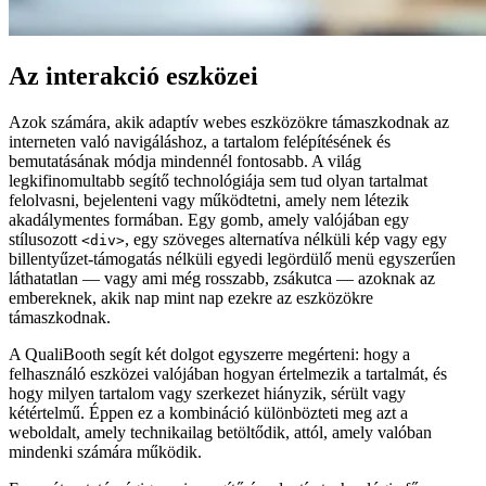
Az interakció eszközei
Azok számára, akik adaptív webes eszközökre támaszkodnak az
interneten való navigáláshoz, a tartalom felépítésének és
bemutatásának módja mindennél fontosabb. A világ
legkifinomultabb segítő technológiája sem tud olyan tartalmat
felolvasni, bejelenteni vagy működtetni, amely nem létezik
akadálymentes formában. Egy gomb, amely valójában egy
stílusozott
, egy szöveges alternatíva nélküli kép vagy egy
<div>
billentyűzet-támogatás nélküli egyedi legördülő menü egyszerűen
láthatatlan — vagy ami még rosszabb, zsákutca — azoknak az
embereknek, akik nap mint nap ezekre az eszközökre
támaszkodnak.
A QualiBooth segít két dolgot egyszerre megérteni: hogy a
felhasználó eszközei valójában hogyan értelmezik a tartalmát, és
hogy milyen tartalom vagy szerkezet hiányzik, sérült vagy
kétértelmű. Éppen ez a kombináció különbözteti meg azt a
weboldalt, amely technikailag betöltődik, attól, amely valóban
mindenki számára működik.