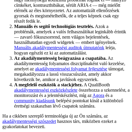
címkéket, kontraszthibákat, sérült ARIA-t — még mielőtt
elérnék az éles környezetet. Az automatizált ellenőrzések
gyorsak és megismételhetők, de a teljes képnek csak egy
részét fedik le.
Manuális és segítő technológiás tesztelés.
Azok a
problémák, amelyek a valós felhasználókat leginkább érintik
— zavaró fókuszsorrend, nem világos bejelentések,
használhatatlan egyedi widgetek — embert igényelnek.
Manuális akadálymentességi auditok útmutatónk
leírja,
hogyan egészíti ez ki az automatizálást.
Az akadálymentesség beágyazása a csapatába.
Az
akadálymentesség folyamatos diszciplínaként való kezelése,
amelyet az
akadálymentességi folyamat fejlesztése
támogat,
megakadályozza a lassú visszacsúszást, amely akkor
következik be, amikor a javítások egyszeriek.
A megfelelő eszközök a stackjéhez.
A QualiBooth
akadálymentességi eszközkészlete
összehozza a szkennelést, a
monitorozást és a jelentéskészítést, míg az
Agora
és a
community kiadásunk
belépési pontokat kínál a különböző
érettségi szakaszban lévő csapatok számára.
Ha a cikkben szereplő terminológia új az Ön számára, az
akadálymentességi szószedet
hasznos társ, miközben ezeket a
gyakorlatokat bevezeti.