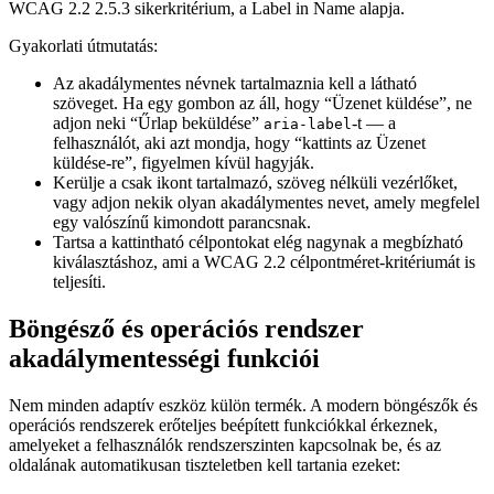
WCAG 2.2 2.5.3 sikerkritérium, a Label in Name alapja.
Gyakorlati útmutatás:
Az akadálymentes névnek tartalmaznia kell a látható
szöveget. Ha egy gombon az áll, hogy “Üzenet küldése”, ne
adjon neki “Űrlap beküldése”
-t — a
aria-label
felhasználót, aki azt mondja, hogy “kattints az Üzenet
küldése-re”, figyelmen kívül hagyják.
Kerülje a csak ikont tartalmazó, szöveg nélküli vezérlőket,
vagy adjon nekik olyan akadálymentes nevet, amely megfelel
egy valószínű kimondott parancsnak.
Tartsa a kattintható célpontokat elég nagynak a megbízható
kiválasztáshoz, ami a WCAG 2.2 célpontméret-kritériumát is
teljesíti.
Böngésző és operációs rendszer
akadálymentességi funkciói
Nem minden adaptív eszköz külön termék. A modern böngészők és
operációs rendszerek erőteljes beépített funkciókkal érkeznek,
amelyeket a felhasználók rendszerszinten kapcsolnak be, és az
oldalának automatikusan tiszteletben kell tartania ezeket: