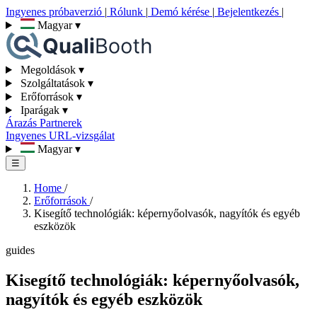
Ingyenes próbaverzió
|
Rólunk
|
Demó kérése
|
Bejelentkezés
|
Magyar
▾
Megoldások
▾
Szolgáltatások
▾
Erőforrások
▾
Iparágak
▾
Árazás
Partnerek
Ingyenes URL-vizsgálat
Magyar
▾
☰
Home
/
Erőforrások
/
Kisegítő technológiák: képernyőolvasók, nagyítók és egyéb
eszközök
guides
Kisegítő technológiák: képernyőolvasók,
nagyítók és egyéb eszközök