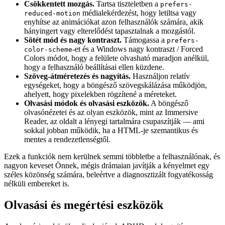
Csökkentett mozgás.
Tartsa tiszteletben a
prefers-
médialekérdezést, hogy letiltsa vagy
reduced-motion
enyhítse az animációkat azon felhasználók számára, akik
hányingert vagy elterelődést tapasztalnak a mozgástól.
Sötét mód és nagy kontraszt.
Támogassa a
prefers-
-et és a Windows nagy kontraszt / Forced
color-scheme
Colors módot, hogy a felülete olvasható maradjon anélkül,
hogy a felhasználó beállításai ellen küzdene.
Szöveg-átméretezés és nagyítás.
Használjon relatív
egységeket, hogy a böngésző szövegskálázása működjön,
ahelyett, hogy pixelekben rögzítené a méreteket.
Olvasási módok és olvasási eszközök.
A böngésző
olvasónézetei és az olyan eszközök, mint az Immersive
Reader, az oldalt a lényegi tartalmára csupaszítják — ami
sokkal jobban működik, ha a HTML-je szemantikus és
mentes a rendezetlenségtől.
Ezek a funkciók nem kerülnek semmi többletbe a felhasználónak, és
nagyon keveset Önnek, mégis drámaian javítják a kényelmet egy
széles közönség számára, beleértve a diagnosztizált fogyatékosság
nélküli embereket is.
Olvasási és megértési eszközök