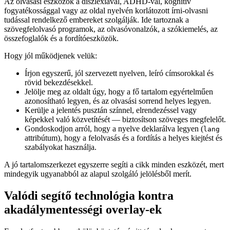
Az olvasási eszközök a diszlexiával, ADHD-val, kognitív
fogyatékossággal vagy az oldal nyelvén korlátozott írni-olvasni
tudással rendelkező embereket szolgálják. Ide tartoznak a
szövegfelolvasó programok, az olvasóvonalzók, a szókiemelés, az
összefoglalók és a fordítóeszközök.
Hogy jól működjenek velük:
Írjon egyszerű, jól szervezett nyelven, leíró címsorokkal és
rövid bekezdésekkel.
Jelölje meg az oldalt úgy, hogy a fő tartalom egyértelműen
azonosítható legyen, és az olvasási sorrend helyes legyen.
Kerülje a jelentés pusztán színnel, elrendezéssel vagy
képekkel való közvetítését — biztosítson szöveges megfelelőt.
Gondoskodjon arról, hogy a nyelve deklarálva legyen (
lang
attribútum), hogy a felolvasás és a fordítás a helyes kiejtést és
szabályokat használja.
A jó tartalomszerkezet egyszerre segíti a cikk minden eszközét, mert
mindegyik ugyanabból az alapul szolgáló jelölésből merít.
Valódi segítő technológia kontra
akadálymentességi overlay-ek