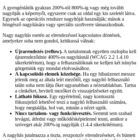
A gyengénlátók gyakran 200%-tól 800%-ig vagy még tovább
nagyítják a képernyőt, egyszerre csak az oldal egy kis szeletét látva.
Egyesek az operációs rendszer nagyítóját használják; mások a
böngésző nagyítására vagy speciális szoftverre támaszkodnak.
Nagy nagyítás esetén az elrendezéssel kapcsolatos döntések,
amelyekre soha nem gondol, kritikussá válnak:
Újrarendezés (reflow).
A tartalomnak egyetlen oszlopba kell
újrarendeződnie 400%-os nagyításnál (WCAG 2.2 1.4.10
sikerkritérium), hogy a felhasználóknak ne kelljen két irányba
görgetniük egy mondat elolvasásához.
A kapcsolódó elemek közelsége.
Ha egy hibaüzenet messze
jelenik meg az általa leírt mezőtől, egy nagyító felhasználó
talán soha nem látja őket ugyanabban a nézetablakban. Tartsa
a címkéket, beviteli mezőket és visszajelzéseket együtt.
Látható fókusz.
Egy egyértelmű, nagy kontrasztú
fókuszjelző lehetővé teszi a nagyító felhasználó számára,
hogy megtalálja, hol van, miután a nézet ugrik.
Nincs tartalom- vagy funkcióvesztés.
Semmit sem szabad
levágni, átfedni vagy működésképtelenné tenni, amikor a
szöveget akár 200%-ig nagyítják (1.4.4 sikerkritérium).
A nagyítás jutalmazza a tiszta, reszponzív elrendezéseket, és bünteti