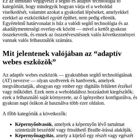
Ez az útmutató végigveszi a segítő és adaptív technológia fő
kategóriáit, hogy mindegyik hogyan várja el a weboldal
viselkedését, valamint azokat a gyakorlati lépéseket, amelyekkel
ezekkel az eszközökkel
együtt
építhet, nem pedig ellenük.
Egyértelmű határvonalat is húz a valódi segítő technológia és az
akadálymentességi overlay-ek között — mivel a kettőt gyakran
összekeverik, és ennek az összetévesztésnek valós következményei
vannak valós felhasználók számára.
Mit jelentenek valójában az “adaptív
webes eszközök”
Az adaptív webes eszközök — gyakrabban segítő technológiának
(AT) nevezve — olyan szoftverek és hardverek, amelyek
megváltoztatják, ahogyan egy ember egy digitális felületet érzékel
vagy működtet. Ezek nem a weboldalához hozzáadott kiegészítők;
ezek a felhasználó saját környezete, az ő igényeihez konfigurálva, és
gyakran napi órákon át használva több ezer oldalon.
A főbb kategóriák a következők:
Képernyőolvasók
, amelyek a képernyőn lévő tartalmat
szintetizált beszéddé vagy frissíthető Braille-írássá alakítják.
Képernyőnagyítás
, amely a kijelző egy részét vagy egészét