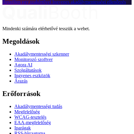
Beszéljen egy szakértővel
Ingyenes akadálymentességi ellenőrzés
Mindenki számára elérhetővé tesszük a webet.
Megoldások
Akadálymentességi szkenner
Monitorozó szoftver
Agora AI
Szolgáltatások
Ingyenes eszközök
Árazás
Erőforrások
Akadálymentességi tudás
Megfelelőség
WCAG-tesztelés
EAA-megfelelőség
Iparágak
RSS-hírcsatorna