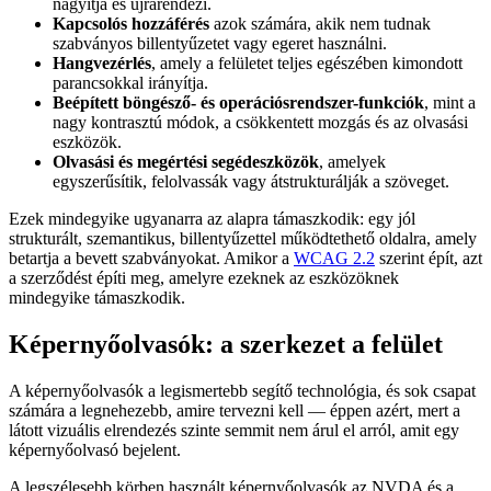
nagyítja és újrarendezi.
Kapcsolós hozzáférés
azok számára, akik nem tudnak
szabványos billentyűzetet vagy egeret használni.
Hangvezérlés
, amely a felületet teljes egészében kimondott
parancsokkal irányítja.
Beépített böngésző- és operációsrendszer-funkciók
, mint a
nagy kontrasztú módok, a csökkentett mozgás és az olvasási
eszközök.
Olvasási és megértési segédeszközök
, amelyek
egyszerűsítik, felolvassák vagy átstrukturálják a szöveget.
Ezek mindegyike ugyanarra az alapra támaszkodik: egy jól
strukturált, szemantikus, billentyűzettel működtethető oldalra, amely
betartja a bevett szabványokat. Amikor a
WCAG 2.2
szerint épít, azt
a szerződést építi meg, amelyre ezeknek az eszközöknek
mindegyike támaszkodik.
Képernyőolvasók: a szerkezet a felület
A képernyőolvasók a legismertebb segítő technológia, és sok csapat
számára a legnehezebb, amire tervezni kell — éppen azért, mert a
látott vizuális elrendezés szinte semmit nem árul el arról, amit egy
képernyőolvasó bejelent.
A legszélesebb körben használt képernyőolvasók az NVDA és a