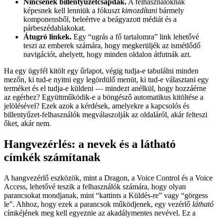
Nincsenek billentyűzetcsapdák.
A felhasználóknak
képesnek kell lenniük a fókuszt
kimozdítani
bármely
komponensből, beleértve a beágyazott médiát és a
párbeszédablakokat.
Átugró linkek.
Egy “ugrás a fő tartalomra” link lehetővé
teszi az emberek számára, hogy megkerüljék az ismétlődő
navigációt, ahelyett, hogy minden oldalon átfutnák azt.
Ha egy ügyfél kitölt egy űrlapot, végig tudja-e tabulálni minden
mezőn, ki tud-e nyitni egy legördülő menüt, ki tud-e választani egy
terméket és el tudja-e küldeni — mindezt anélkül, hogy hozzáérne
az egérhez? Együttműködik-e a böngésző automatikus kitöltése a
jelölésével? Ezek azok a kérdések, amelyekre a kapcsolós és
billentyűzet-felhasználók megválaszolják az oldaláról, akár felteszi
őket, akár nem.
Hangvezérlés: a nevek és a látható
címkék számítanak
A hangvezérlő eszközök, mint a Dragon, a Voice Control és a Voice
Access, lehetővé teszik a felhasználók számára, hogy olyan
parancsokat mondjanak, mint “kattints a Küldés-re” vagy “görgess
le”. Ahhoz, hogy ezek a parancsok működjenek, egy vezérlő
látható
címkéjének meg kell egyeznie az akadálymentes nevével. Ez a