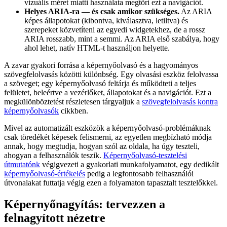
vizuális méret miatti használata megtöri ezt a navigációt.
Helyes ARIA-ra — és csak amikor szükséges.
Az ARIA
képes állapotokat (kibontva, kiválasztva, letiltva) és
szerepeket közvetíteni az egyedi widgetekhez, de a rossz
ARIA rosszabb, mint a semmi. Az ARIA első szabálya, hogy
ahol lehet, natív HTML-t használjon helyette.
A zavar gyakori forrása a képernyőolvasó és a hagyományos
szövegfelolvasás közötti különbség. Egy olvasási eszköz felolvassa
a szöveget; egy képernyőolvasó feltárja és működteti a teljes
felületet, beleértve a vezérlőket, állapotokat és a navigációt. Ezt a
megkülönböztetést részletesen tárgyaljuk a
szövegfelolvasás kontra
képernyőolvasók
cikkben.
Mivel az automatizált eszközök a képernyőolvasó-problémáknak
csak töredékét képesek felismerni, az egyetlen megbízható módja
annak, hogy megtudja, hogyan szól az oldala, ha úgy teszteli,
ahogyan a felhasználók teszik.
Képernyőolvasó-tesztelési
útmutatónk
végigvezeti a gyakorlati munkafolyamatot, egy dedikált
képernyőolvasó-értékelés
pedig a legfontosabb felhasználói
útvonalakat futtatja végig ezen a folyamaton tapasztalt tesztelőkkel.
Képernyőnagyítás: tervezzen a
felnagyított nézetre