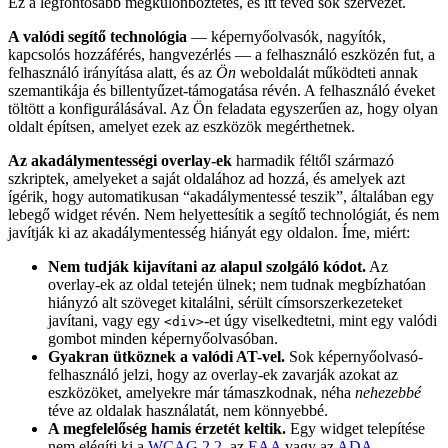
Ez a legfontosabb megkülönböztetés, és itt téved sok szervezet.
A valódi segítő technológia
— képernyőolvasók, nagyítók,
kapcsolós hozzáférés, hangvezérlés — a felhasználó eszközén fut, a
felhasználó irányítása alatt, és az
Ön
weboldalát működteti annak
szemantikája és billentyűzet-támogatása révén. A felhasználó éveket
töltött a konfigurálásával. Az Ön feladata egyszerűen az, hogy olyan
oldalt építsen, amelyet ezek az eszközök megérthetnek.
Az akadálymentességi overlay-ek
harmadik féltől származó
szkriptek, amelyeket a saját oldalához ad hozzá, és amelyek azt
ígérik, hogy automatikusan “akadálymentessé teszik”, általában egy
lebegő widget révén. Nem helyettesítik a segítő technológiát, és nem
javítják ki az akadálymentesség hiányát egy oldalon. Íme, miért:
Nem tudják kijavítani az alapul szolgáló kódot.
Az
overlay-ek az oldal tetején ülnek; nem tudnak megbízhatóan
hiányzó alt szöveget kitalálni, sérült címsorszerkezeteket
javítani, vagy egy
-et úgy viselkedtetni, mint egy valódi
<div>
gombot minden képernyőolvasóban.
Gyakran ütköznek a valódi AT-vel.
Sok képernyőolvasó-
felhasználó jelzi, hogy az overlay-ek zavarják azokat az
eszközöket, amelyekre már támaszkodnak, néha
nehezebbé
téve az oldalak használatát, nem könnyebbé.
A megfelelőség hamis érzetét keltik.
Egy widget telepítése
nem elégíti ki a
WCAG 2.2
, az
EAA
vagy az
ADA