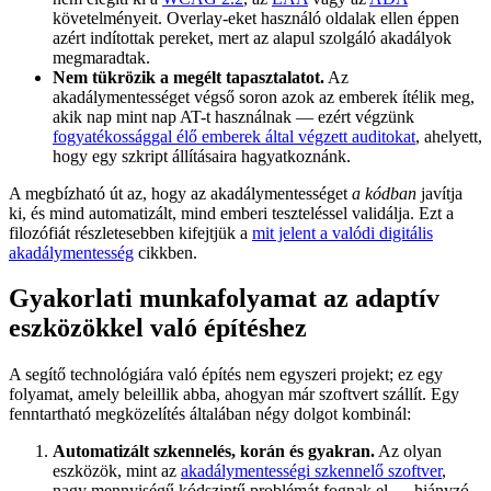
követelményeit. Overlay-eket használó oldalak ellen éppen
azért indítottak pereket, mert az alapul szolgáló akadályok
megmaradtak.
Nem tükrözik a megélt tapasztalatot.
Az
akadálymentességet végső soron azok az emberek ítélik meg,
akik nap mint nap AT-t használnak — ezért végzünk
fogyatékossággal élő emberek által végzett auditokat
, ahelyett,
hogy egy szkript állításaira hagyatkoznánk.
A megbízható út az, hogy az akadálymentességet
a kódban
javítja
ki, és mind automatizált, mind emberi teszteléssel validálja. Ezt a
filozófiát részletesebben kifejtjük a
mit jelent a valódi digitális
akadálymentesség
cikkben.
Gyakorlati munkafolyamat az adaptív
eszközökkel való építéshez
A segítő technológiára való építés nem egyszeri projekt; ez egy
folyamat, amely beleillik abba, ahogyan már szoftvert szállít. Egy
fenntartható megközelítés általában négy dolgot kombinál:
Automatizált szkennelés, korán és gyakran.
Az olyan
eszközök, mint az
akadálymentességi szkennelő szoftver
,
nagy mennyiségű kódszintű problémát fognak el — hiányzó