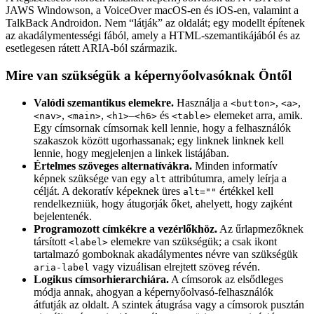
JAWS Windowson, a VoiceOver macOS-en és iOS-en, valamint a
TalkBack Androidon. Nem “látják” az oldalát; egy modellt építenek
az akadálymentességi fából, amely a HTML-szemantikájából és az
esetlegesen rátett ARIA-ból származik.
Mire van szükségük a képernyőolvasóknak Öntől
Valódi szemantikus elemekre.
Használja a
,
,
<button>
<a>
,
,
–
és
elemeket arra, amik.
<nav>
<main>
<h1>
<h6>
<table>
Egy címsornak címsornak kell lennie, hogy a felhasználók
szakaszok között ugorhassanak; egy linknek linknek kell
lennie, hogy megjelenjen a linkek listájában.
Értelmes szöveges alternatívákra.
Minden informatív
képnek szüksége van egy
attribútumra, amely leírja a
alt
célját. A dekoratív képeknek üres
értékkel kell
alt=""
rendelkezniük, hogy átugorják őket, ahelyett, hogy zajként
bejelentenék.
Programozott címkékre a vezérlőkhöz.
Az űrlapmezőknek
társított
elemekre van szükségük; a csak ikont
<label>
tartalmazó gomboknak akadálymentes névre van szükségük
vagy vizuálisan elrejtett szöveg révén.
aria-label
Logikus címsorhierarchiára.
A címsorok az elsődleges
módja annak, ahogyan a képernyőolvasó-felhasználók
átfutják az oldalt. A szintek átugrása vagy a címsorok pusztán