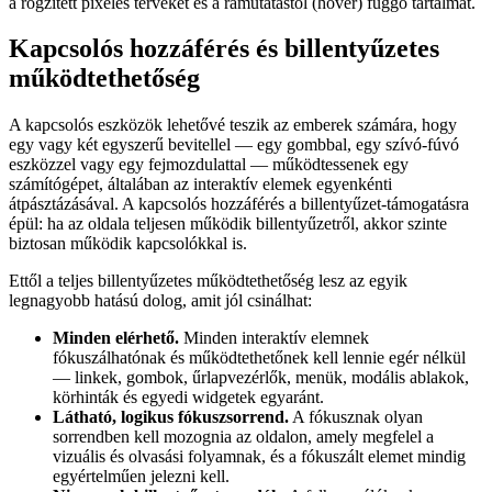
a rögzített pixeles terveket és a rámutatástól (hover) függő tartalmat.
Kapcsolós hozzáférés és billentyűzetes
működtethetőség
A kapcsolós eszközök lehetővé teszik az emberek számára, hogy
egy vagy két egyszerű bevitellel — egy gombbal, egy szívó-fúvó
eszközzel vagy egy fejmozdulattal — működtessenek egy
számítógépet, általában az interaktív elemek egyenkénti
átpásztázásával. A kapcsolós hozzáférés a billentyűzet-támogatásra
épül: ha az oldala teljesen működik billentyűzetről, akkor szinte
biztosan működik kapcsolókkal is.
Ettől a teljes billentyűzetes működtethetőség lesz az egyik
legnagyobb hatású dolog, amit jól csinálhat:
Minden elérhető.
Minden interaktív elemnek
fókuszálhatónak és működtethetőnek kell lennie egér nélkül
— linkek, gombok, űrlapvezérlők, menük, modális ablakok,
körhinták és egyedi widgetek egyaránt.
Látható, logikus fókuszsorrend.
A fókusznak olyan
sorrendben kell mozognia az oldalon, amely megfelel a
vizuális és olvasási folyamnak, és a fókuszált elemet mindig
egyértelműen jelezni kell.