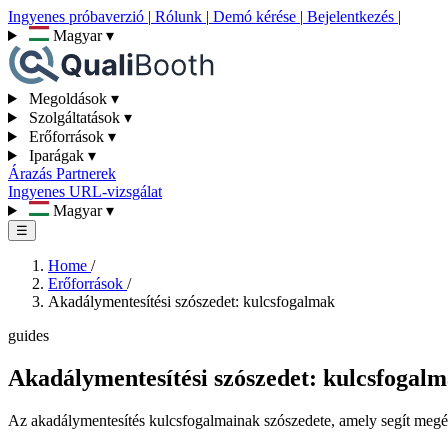
Ingyenes próbaverzió
|
Rólunk
|
Demó kérése
|
Bejelentkezés
|
Magyar
▾
Megoldások
▾
Szolgáltatások
▾
Erőforrások
▾
Iparágak
▾
Árazás
Partnerek
Ingyenes URL-vizsgálat
Magyar
▾
☰
Home
/
Erőforrások
/
Akadálymentesítési szószedet: kulcsfogalmak
guides
Akadálymentesítési szószedet: kulcsfogal
Az akadálymentesítés kulcsfogalmainak szószedete, amely segít megérte