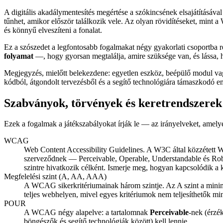
A digitális akadálymentesítés megértése a szókincsének elsajátításával
tűnhet, amikor először találkozik vele. Az olyan rövidítéseket, mint
és könnyű elveszíteni a fonalat.
Ez a szószedet a legfontosabb fogalmakat négy gyakorlati csoportba
folyamat
—, hogy gyorsan megtalálja, amire szüksége van, és lássa, 
Megjegyzés, mielőtt belekezdene: egyetlen eszköz, beépülő modul va
kódból, átgondolt tervezésből és a segítő technológiára támaszkodó e
Szabványok, törvények és keretrendszerek
Ezek a fogalmak a játékszabályokat írják le — az irányelveket, amelye
WCAG
Web Content Accessibility Guidelines. A W3C által közzétett 
szerveződnek — Perceivable, Operable, Understandable és Ro
szintre hivatkozik célként. Ismerje meg, hogyan kapcsolódik a 
Megfelelési szint (A, AA, AAA)
A WCAG sikerkritériumainak három szintje. Az A szint a minim
teljes webhelyen, mivel egyes kritériumok nem teljesíthetők min
POUR
A WCAG négy alapelve: a tartalomnak
Perceivable
-nek (érzé
böngészők és segítő technológiák között) kell lennie.