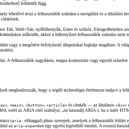
ködtethető felülettől függ.
mely lehetővé teszi a felhasználók számára a navigálást és a diktálást
ó címkének.
n Tab, Shift+Tab, nyílbillentyűk, Enter és szóköz. Elengedhetetlen az
y kattintáskor működik, akkor a billentyűzet-felhasználók számára nem 
ást vagy a megértést befolyásoló állapotokat foglalja magában. A világ
esítést.
ni. A felhasználók nagyításra, magas kontrasztra vagy egyedi színekre
lyek meghatározzák, hogy a segítő technológia értelmezni tudja-e a felül
,
,
,
és címkék — az általános
nav>
<main>
<button>
<article>
<div>
kedést, ezért az ARIA első szabálya: „ne használj ARIA-t, ha a natív HT
lmaza (
előtaggal) plusz szerepek, amelyek a felhasználói felület e
aria-
ldául az
egy egyéni legördülő menün. A rosszul használ
aria-expanded