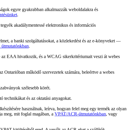
íróságok egyre gyakrabban alkalmazzák weboldalakra és
ntésünket
.
k tegyék akadálymentessé elektronikus és információs
lmet, a banki szolgáltatásokat, a közlekedést és az e-könyveket —
 útmutatónkban
.
re az EAA hivatkozik, és a WCAG sikerkritériumait veszi át webes
g az Ontarióban működő szervezetek számára, beleértve a webes
szabványok szélesebb körét.
ó technikákat és az oktatási anyagokat.
készítésére használnak, leírva, hogyan felel meg egy termék az olyan
a meg, mit foglal magában, a
VPAT/ACR-útmutatónkban
, vagy
 VPAT kitöltéséből ered. A vevők az ACR-eket a szállítók