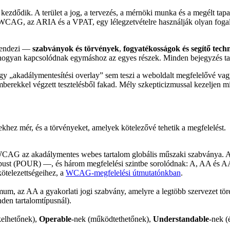
 kezdődik. A terület a jog, a tervezés, a mérnöki munka és a megélt tap
 a WCAG, az ARIA és a VPAT, egy lélegzetvételre használják olyan foga
 rendezi —
szabványok és törvények
,
fogyatékosságok és segítő tech
hogyan kapcsolódnak egymáshoz az egyes részek. Minden bejegyzés tartal
gy „akadálymentesítési overlay” sem teszi a weboldalt megfelelővé va
mberekkel végzett tesztelésből fakad. Mély szkepticizmussal kezeljen m
khez mér, és a törvényeket, amelyek kötelezővé tehetik a megfelelést.
WCAG az akadálymentes webes tartalom globális műszaki szabványa. A j
bust (POUR) —, és három megfelelési szintbe sorolódnak: A, AA és 
kötelezettségeihez, a
WCAG-megfelelési útmutatónkban
.
um, az AA a gyakorlati jogi szabvány, amelyre a legtöbb szervezet t
den tartalomtípusnál).
kelhetőnek),
Operable
-nek (működtethetőnek),
Understandable
-nek (