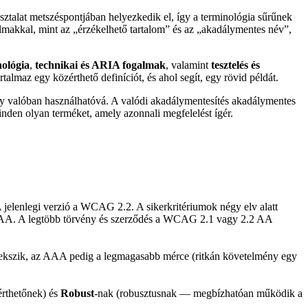
asztalat metszéspontjában helyezkedik el, így a terminológia sűrűnek
lmakkal, mint az „érzékelhető tartalom” és az „akadálymentes név”,
nológia
,
technikai és ARIA fogalmak
, valamint
tesztelés és
maz egy közérthető definíciót, és ahol segít, egy rövid példát.
gy valóban használhatóvá. A valódi akadálymentesítés akadálymentes
inden olyan terméket, amely azonnali megfelelést ígér.
elenlegi verzió a WCAG 2.2. A sikerkritériumok négy elv alatt
AAA. A legtöbb törvény és szerződés a WCAG 2.1 vagy 2.2 AA
örekszik, az AAA pedig a legmagasabb mérce (ritkán követelmény egy
érthetőnek) és
Robust
-nak (robusztusnak — megbízhatóan működik a