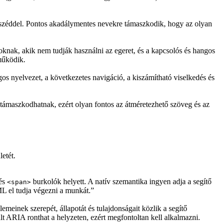
 beszéddel. Pontos akadálymentes nevekre támaszkodik, hogy az olyan
oknak, akik nem tudják használni az egeret, és a kapcsolós és hangos
működik.
os nyelvezet, a következetes navigáció, a kiszámítható viselkedés és
 támaszkodhatnak, ezért olyan fontos az átméretezhető szöveg és az
etét.
és
burkolók helyett. A natív szemantika ingyen adja a segítő
<span>
ML el tudja végezni a munkát.”
lemeinek szerepét, állapotát és tulajdonságait közlik a segítő
t ARIA ronthat a helyzeten, ezért megfontoltan kell alkalmazni.