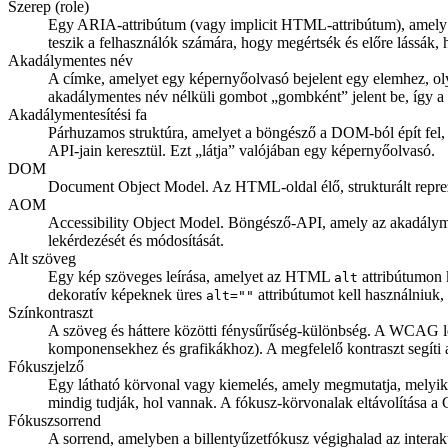
Szerep (role)
Egy ARIA-attribútum (vagy implicit HTML-attribútum), amely
teszik a felhasználók számára, hogy megértsék és előre lássák, 
Akadálymentes név
A címke, amelyet egy képernyőolvasó bejelent egy elemhez, oly
akadálymentes név nélküli gombot „gombként” jelent be, így a f
Akadálymentesítési fa
Párhuzamos struktúra, amelyet a böngésző a DOM-ból épít fel, és
API-jain keresztül. Ezt „látja” valójában egy képernyőolvasó.
DOM
Document Object Model. Az HTML-oldal élő, strukturált reprez
AOM
Accessibility Object Model. Böngésző-API, amely az akadályment
lekérdezését és módosítását.
Alt szöveg
Egy kép szöveges leírása, amelyet az HTML
attribútumon 
alt
dekoratív képeknek üres
attribútumot kell használniuk, 
alt=""
Színkontraszt
A szöveg és háttere közötti fénysűrűség-különbség. A WCAG legal
komponensekhez és grafikákhoz). A megfelelő kontraszt segíti a
Fókuszjelző
Egy látható körvonal vagy kiemelés, amely megmutatja, melyik 
mindig tudják, hol vannak. A fókusz-körvonalak eltávolítása a C
Fókuszsorrend
A sorrend, amelyben a billentyűzetfókusz végighalad az interakt