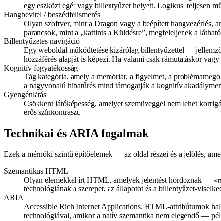
egy eszközt egér vagy billentyűzet helyett. Logikus, teljesen mű
Hangbevitel / beszédfelismerés
Olyan szoftver, mint a Dragon vagy a beépített hangvezérlés, a
parancsok, mint a „kattints a Küldésre”, megfeleljenek a láthat
Billentyűzetes navigáció
Egy weboldal működtetése kizárólag billentyűzettel — jellemzőe
hozzáférés alapját is képezi. Ha valami csak rámutatáskor vag
Kognitív fogyatékosság
Tág kategória, amely a memóriát, a figyelmet, a problémamegold
a nagyvonalú hibatűrés mind támogatják a kognitív akadályment
Gyengénlátás
Csökkent látóképesség, amelyet szemüveggel nem lehet korrigál
erős színkontraszt.
Technikai és ARIA fogalmak
Ezek a mérnöki szintű építőelemek — az oldal részei és a jelölés, ame
Szemantikus HTML
Olyan elemekkel írt HTML, amelyek jelentést hordoznak —
<
technológiának a szerepet, az állapotot és a billentyűzet-visel
ARIA
Accessible Rich Internet Applications. HTML-attribútumok ha
technológiával, amikor a natív szemantika nem elegendő — pé