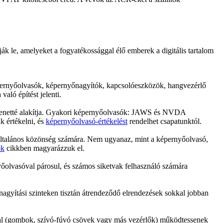
ák le, amelyeket a fogyatékossággal élő emberek a digitális tartalom
épernyőolvasók, képernyőnagyítók, kapcsolóeszközök, hangvezérlő
való építést jelenti.
kimenetté alakítja. Gyakori képernyőolvasók: JAWS és NVDA
k értékelni, és
képernyőolvasó-értékelést
rendelhet csapatunktól.
z általános közönség számára. Nem ugyanaz, mint a képernyőolvasó,
ók
cikkben magyarázzuk el.
yőolvasóval párosul, és számos siketvak felhasználó számára
nagyítási szinteken tisztán átrendeződő elrendezések sokkal jobban
óval (gombok, szívó-fúvó csövek vagy más vezérlők) működtessenek