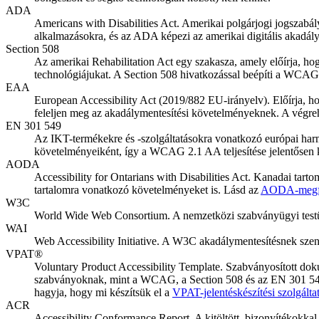
ADA
Americans with Disabilities Act. Amerikai polgárjogi jogszabál
alkalmazásokra, és az ADA képezi az amerikai digitális akadál
Section 508
Az amerikai Rehabilitation Act egy szakasza, amely előírja, ho
technológiájukat. A Section 508 hivatkozással beépíti a WCAG
EAA
European Accessibility Act (2019/882 EU-irányelv). Előírja, ho
feleljen meg az akadálymentesítési követelményeknek. A végre
EN 301 549
Az IKT-termékekre és -szolgáltatásokra vonatkozó európai harm
követelményeiként, így a WCAG 2.1 AA teljesítése jelentősen
AODA
Accessibility for Ontarians with Disabilities Act. Kanadai ta
tartalomra vonatkozó követelményeket is. Lásd az
AODA-megfel
W3C
World Wide Web Consortium. A nemzetközi szabványügyi testüle
WAI
Web Accessibility Initiative. A W3C akadálymentesítésnek szent
VPAT®
Voluntary Product Accessibility Template. Szabványosított dok
szabványoknak, mint a WCAG, a Section 508 és az EN 301 549.
hagyja, hogy mi készítsük el a
VPAT-jelentéskészítési szolgálta
ACR
Accessibility Conformance Report. A kitöltött, bizonyítékokka