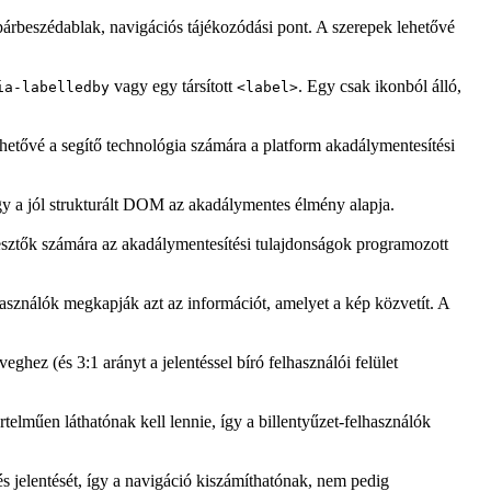
árbeszédablak, navigációs tájékozódási pont. A szerepek lehetővé
vagy egy társított
. Egy csak ikonból álló,
ia-labelledby
<label>
érhetővé a segítő technológia számára a platform akadálymentesítési
y a jól strukturált DOM az akadálymentes élmény alapja.
lesztők számára az akadálymentesítési tulajdonságok programozott
asználók megkapják azt az információt, amelyet a kép közvetít. A
hez (és 3:1 arányt a jelentéssel bíró felhasználói felület
lműen láthatónak kell lennie, így a billentyűzet-felhasználók
és jelentését, így a navigáció kiszámíthatónak, nem pedig