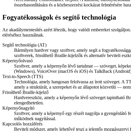
összehasonlítására és a közbeszerzési kockázat felmérésére hasz
Fogyatékosságok és segítő technológia
Az akadálymentesítés azért létezik, hogy valódi embereket szolgáljon.
eléréséhez használnak.
Segítő technológia (AT)
Bármilyen hardver vagy szoftver, amely segít a fogyatékosság
szoftverek, frissíthető Braille-kijelzők és alternatív beviteli es
Képernyőolvasó
Szoftver, amely a képernyőn lévő tartalmat — szöveget, képek
(Windows), VoiceOver (macOS és iOS) és TalkBack (Android
Text-to-Speech (TTS)
Technológia, amely hangosan felolvassa az írott szöveget. A T
amely a struktúrát, a szerepeket és az állapotot közvetíti — ne
Frissíthető Braille-kijelző
Hardvereszköz, amely a képernyőn lévő szöveget tapintható Brai
elengedhetetlen.
Képernyőnagyító
Szoftver, amely a képernyő egy részét nagyítja a gyengénlátó f
működnek nagyítással.
Kapcsolós hozzáférés
Beviteli módszer, amely lehetővé teszi a jelentős mozgásszer