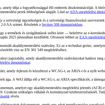
y, amely tiltja a fogyatékossággal élő emberek diszkriminációját. A b
ymentesítési perek többségének alapját. Lásd az
ADA-megfelelési átteki
gy a szövetségi ügynökségek és a szövetségi finanszírozású szervezete
 2.0 AA szintet. Részletek a
Section 508 útmutatónkban
.
gy a termékek és szolgáltatások széles köre — beleértve az e-kereskede
hajtás 2025 júniusában kezdődött. Olvasson többet az
EAA-megfelelési
onizált akadálymentesítési szabvány. Ez az a technikai gerinc, amely
 közelebb visz az EN 301 549 megfeleléséhez.
rtományi jogszabály, amely akadálymentesítési szabványokat határoz me
elési útmutatónkat
.
t, amely fejleszti és közzéteszi a WCAG-t, az ARIA-t és a nyílt web
elt ága. A WAI állítja elő a WCAG-t, az ARIA-specifikációt, a támogat
umentum, amelyet egy akadálymentesítési megfelelési jelentés (ACR) el
 Gyakran szükséges vállalati és kormányzati közbeszerzéseknél. Tudj
tásaink
révén.
l alátámasztott dokumentum, amely egy adott termékverzióra vonatkozó