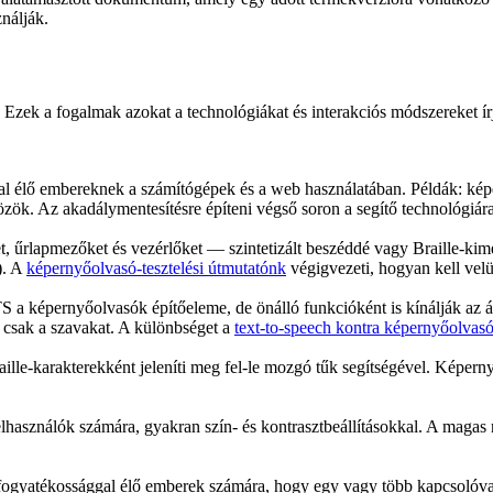
nálják.
 Ezek a fogalmak azokat a technológiákat és interakciós módszereket írj
gal élő embereknek a számítógépek és a web használatában. Példák: k
zközök. Az akadálymentesítésre építeni végső soron a segítő technológiára 
et, űrlapmezőket és vezérlőket — szintetizált beszéddé vagy Braille-
). A
képernyőolvasó-tesztelési útmutatónk
végigvezeti, hogyan kell velü
TS a képernyőolvasók építőeleme, de önálló funkcióként is kínálják a
m csak a szavakat. A különbséget a
text-to-speech kontra képernyőolvas
lle-karakterekként jeleníti meg fel-le mozgó tűk segítségével. Képern
elhasználók számára, gyakran szín- és kontrasztbeállításokkal. A magas 
vi fogyatékossággal élő emberek számára, hogy egy vagy több kapcsol