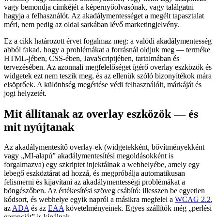
vagy bemondja címkéjét a képernyőolvasónak, vagy találgatni
hagyja a felhasználót. Az akadálymentességet a megélt tapasztalat
méri, nem pedig az oldal sarkában lévő marketingjelvény.
Ez a cikk határozott érvet fogalmaz meg: a valódi akadálymentesség
abból fakad, hogy a problémákat a forrásnál oldjuk meg — terméke
HTML-jében, CSS-ében, JavaScriptjében, tartalmában és
tervezésében. Az azonnali megfelelőséget ígérő overlay eszközök és
widgetek ezt nem teszik meg, és az ellenük szóló bizonyítékok mára
elsöprőek. A különbség megértése védi felhasználóit, márkáját és
jogi helyzetét.
Mit állítanak az overlay eszközök — és
mit nyújtanak
Az akadálymentesítő overlay-ek (widgetekként, bővítményekként
vagy „MI-alapú” akadálymentesítési megoldásokként is
forgalmazva) egy szkriptet injektálnak a webhelyébe, amely egy
lebegő eszköztárat ad hozzá, és megpróbálja automatikusan
felismerni és kijavítani az akadálymentességi problémákat a
böngészőben. Az értékesítési szöveg csábító: illesszen be egyetlen
kódsort, és webhelye egyik napról a másikra megfelel a
WCAG 2.2
,
az
ADA
és az
EAA
követelményeinek. Egyes szállítók még „perlési
garanciát” is kínálnak.