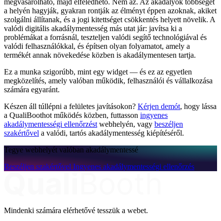
megvásárolható, majd elfeledhető. Nem az. Az akadályok többségét
a helyén hagyják, gyakran rontják az élményt éppen azoknak, akiket
szolgálni állítanak, és a jogi kitettséget csökkentés helyett növelik. A
valódi digitális akadálymentesség más utat jár: javítsa ki a
problémákat a forrásnál, teszteljen valódi segítő technológiával és
valódi felhasználókkal, és építsen olyan folyamatot, amely a
termékét annak növekedése közben is akadálymentesen tartja.
Ez a munka szigorúbb, mint egy widget — és ez az egyetlen
megközelítés, amely valóban működik, felhasználói és vállalkozása
számára egyaránt.
Készen áll túllépni a felületes javításokon?
Kérjen demót
, hogy lássa
a QualiBoothot működés közben, futtasson
ingyenes
akadálymentességi ellenőrzést
webhelyén, vagy
beszéljen
szakértővel
a valódi, tartós akadálymentesség kiépítéséről.
Tegye webhelyét valóban akadálymentessé
Beszéljen szakértővel
Ingyenes akadálymentességi ellenőrzés
Mindenki számára elérhetővé tesszük a webet.