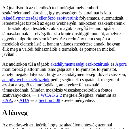
A QualiBooth az ellenőrző technológiát mély emberi
szakértelemmel párosítja, így gyorsaságot és tartalmat is kap.
Akadálymentességi ellenőrző szoftverünk
folyamatos, automatizált
lefedettséget biztosít az egész webhelyén, miközben szakembereink
— köztük olyan tesztelők, akik maguk is segítő technológiára
támaszkodnak — elvégzik azt a kontextusfüggő munkát, amelyre
egyetlen algoritmus sem képes. Az eredmény nem csupán a
megjelölt elemek listája, hanem világos megértése annak, hogyan
élik meg a valódi felhasználók a termékét, és pontosan mit kell
javítani.
Az auditokon túl a tágabb
akadálymentességi eszköztárunk
és
Agora
monitorozó platformunk támogatja azt a folyamatos folyamatot,
amely megakadályozza, hogy az akadálymentesség idővel csússzon,
adaptív webes eszközeink
pedig segítenek csapatának megérteni
azokat a segítő technológiákat, amelyekre felhasználói
támaszkodnak. Minden megbízás visszakapcsolódik a fontos
szabványokhoz — a
WCAG 2.2
megfelelőséghez, valamint az
EAA
, az
ADA
és a
Section 508
követelményeihez.
A lényeg
Az overlay-ek azt ígérik, hogy az akadálymentesség azonnal