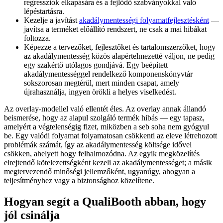
regressziók elkapására és a fejlődő szabványokkal való
lépéstartásra.
Kezelje a javítást
akadálymentességi folyamatfejlesztésként
—
javítsa a terméket előállító rendszert, ne csak a mai hibákat
foltozza.
Képezze a tervezőket, fejlesztőket és tartalomszerzőket, hogy
az akadálymentesség közös alapértelmezetté váljon, ne pedig
egy szakértő utólagos gondjává. Egy beépített
akadálymentességgel rendelkező komponenskönyvtár
sokszorosan megtérül, mert minden csapat, amely
újrahasználja, ingyen örökli a helyes viselkedést.
Az overlay-modellel való ellentét éles. Az overlay annak állandó
beismerése, hogy az alapul szolgáló termék hibás — egy tapasz,
amelyért a végtelenségig fizet, miközben a seb soha nem gyógyul
be. Egy valódi folyamat folyamatosan csökkenti az eleve létrehozott
problémák számát, így az akadálymentesség költsége idővel
csökken, ahelyett hogy felhalmozódna. Az egyik megközelítés
elrejtendő kötelezettségként kezeli az akadálymentességet; a másik
megtervezendő minőségi jellemzőként, ugyanúgy, ahogyan a
teljesítményhez vagy a biztonsághoz közelítene.
Hogyan segít a QualiBooth abban, hogy
jól csinálja