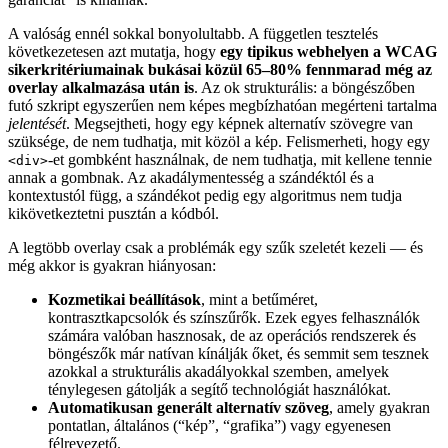
A valóság ennél sokkal bonyolultabb. A független tesztelés
következetesen azt mutatja, hogy
egy tipikus webhelyen a WCAG
sikerkritériumainak bukásai közül 65–80% fennmarad még az
overlay alkalmazása után is
. Az ok strukturális: a böngészőben
futó szkript egyszerűen nem képes megbízhatóan megérteni tartalma
jelentését
. Megsejtheti, hogy egy képnek alternatív szövegre van
szüksége, de nem tudhatja, mit közöl a kép. Felismerheti, hogy egy
-et gombként használnak, de nem tudhatja, mit kellene tennie
<div>
annak a gombnak. Az akadálymentesség a szándéktól és a
kontextustól függ, a szándékot pedig egy algoritmus nem tudja
kikövetkeztetni pusztán a kódból.
A legtöbb overlay csak a problémák egy szűk szeletét kezeli — és
még akkor is gyakran hiányosan:
Kozmetikai beállítások
, mint a betűméret,
kontrasztkapcsolók és színszűrők. Ezek egyes felhasználók
számára valóban hasznosak, de az operációs rendszerek és
böngészők már natívan kínálják őket, és semmit sem tesznek
azokkal a strukturális akadályokkal szemben, amelyek
ténylegesen gátolják a segítő technológiát használókat.
Automatikusan generált alternatív szöveg
, amely gyakran
pontatlan, általános (“kép”, “grafika”) vagy egyenesen
félrevezető.