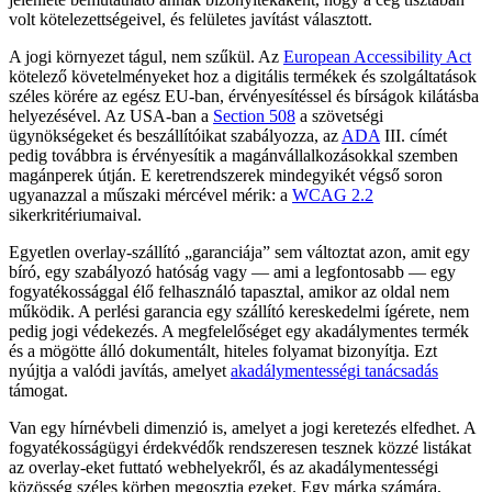
volt kötelezettségeivel, és felületes javítást választott.
A jogi környezet tágul, nem szűkül. Az
European Accessibility Act
kötelező követelményeket hoz a digitális termékek és szolgáltatások
széles körére az egész EU-ban, érvényesítéssel és bírságok kilátásba
helyezésével. Az USA-ban a
Section 508
a szövetségi
ügynökségeket és beszállítóikat szabályozza, az
ADA
III. címét
pedig továbbra is érvényesítik a magánvállalkozásokkal szemben
magánperek útján. E keretrendszerek mindegyikét végső soron
ugyanazzal a műszaki mércével mérik: a
WCAG 2.2
sikerkritériumaival.
Egyetlen overlay-szállító „garanciája” sem változtat azon, amit egy
bíró, egy szabályozó hatóság vagy — ami a legfontosabb — egy
fogyatékossággal élő felhasználó tapasztal, amikor az oldal nem
működik. A perlési garancia egy szállító kereskedelmi ígérete, nem
pedig jogi védekezés. A megfelelőséget egy akadálymentes termék
és a mögötte álló dokumentált, hiteles folyamat bizonyítja. Ezt
nyújtja a valódi javítás, amelyet
akadálymentességi tanácsadás
támogat.
Van egy hírnévbeli dimenzió is, amelyet a jogi keretezés elfedhet. A
fogyatékosságügyi érdekvédők rendszeresen tesznek közzé listákat
az overlay-eket futtató webhelyekről, és az akadálymentességi
közösség széles körben megosztja ezeket. Egy márka számára,