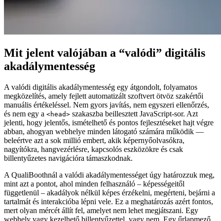
Mit jelent valójában a “valódi” digitális
akadálymentesség
A valódi digitális akadálymentesség egy átgondolt, folyamatos
megközelítés, amely fejlett automatizált szoftvert ötvöz szakértői
manuális értékeléssel. Nem gyors javítás, nem egyszeri ellenőrzés,
és nem egy a
szakaszba beillesztett JavaScript-sor. Azt
<head>
jelenti, hogy jelentős, ismételhető és pontos fejlesztéseket hajt végre
abban, ahogyan webhelye minden látogató számára működik —
beleértve azt a sok millió embert, akik képernyőolvasókra,
nagyítókra, hangvezérlésre, kapcsolós eszközökre és csak
billentyűzetes navigációra támaszkodnak.
A QualiBoothnál a valódi akadálymentességet úgy határozzuk meg,
mint azt a pontot, ahol minden felhasználó – képességeitől
függetlenül – akadályok nélkül képes érzékelni, megérteni, bejárni a
tartalmát és interakcióba lépni vele. Ez a meghatározás azért fontos,
mert olyan mércét állít fel, amelyet nem lehet megjátszani. Egy
webhely vagy kezelhető billentyűzettel, vagy nem. Egy űrlapmező