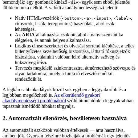
bemondják; egy gombnak kinéző
egyik sem ebből jelentős
<div>
többletmunka nélkül. A valódi akadálymentesség azt jelenti:
Natív HTML-vezérlők (
,
,
,
,
<button>
<a>
<input>
<label>
címsorok, listák, tereppontok) használata, ahol csak
lehetséges.
Az
ARIA
alkalmazása csak ott, ahol a natív szemantika
elégtelen, és annak helyes alkalmazása.
Logikus címsorszerkezet és olvasási sorrend kiépítése, a teljes
billentyűzetes kezelhetőség biztosítása, látható fókuszjelzők
biztosítása, valamint valóban leíró alternatív szöveg és
linkszöveg írása.
Tervezés megfelelő színkontrasztra, átméretezhető szövegre és
olyan tartalomra, amely a funkció elvesztése nélkül
rendeződik át.
A legkárosabb akadályok közül sok egyben a leggyakoribb és a
legjobban megelőzhető is.
Az elkerülendő gyakori
akadálymentességi problémákról
szóló útmutatónk a leggyakrabban
tapasztalt ismétlődő hibákat tárgyalja.
2. Automatizált ellenőrzés, becsületesen használva
Az automatizált eszközök valóban értékesek — arra használva,
amiben jók. Gyorsan felszínre hozhatják a problémák egy jelentős