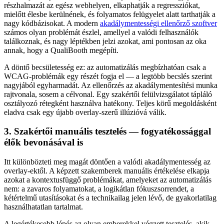
részhalmazát az egész webhelyen, elkaphatják a regressziókat,
mielőtt élesbe kerülnének, és folyamatos felügyelet alatt tarthatják a
nagy kódbázisokat. A modern
akadálymentességi ellenőrző szoftver
számos olyan problémát észlel, amellyel a valódi felhasználók
találkoznak, és nagy léptékben jelzi azokat, ami pontosan az oka
annak, hogy a QualiBooth megépíti.
A döntő becsületesség ez: az automatizálás megbízhatóan csak a
WCAG-problémák egy részét fogja el — a legtöbb becslés szerint
nagyjából egyharmadát. Az ellenőrzés az akadálymentesítési munka
rajtvonala, sosem a célvonal. Egy szakértői felülvizsgálatot tápláló
osztályozó rétegként használva hatékony. Teljes körű megoldásként
eladva csak egy újabb overlay-szerű illúzióvá válik.
3. Szakértői manuális tesztelés — fogyatékossággal
élők bevonásával is
Itt különbözteti meg magát döntően a valódi akadálymentesség az
overlay-ektől. A képzett szakemberek manuális értékelése elkapja
azokat a kontextusfüggő problémákat, amelyeket az automatizálás
nem: a zavaros folyamatokat, a logikátlan fókuszsorrendet, a
kétértelmű utasításokat és a technikailag jelen lévő, de gyakorlatilag
használhatatlan tartalmat.
A legértékesebb lépés az olyan emberekkel végzett tesztelés, akik