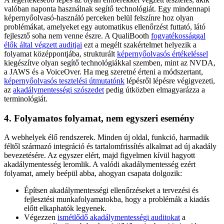
valóban naponta használnak segítő technológiát. Egy mindennapi
képernyőolvasó-használó perceken belül felszínre hoz olyan
problémákat, amelyeket egy automatikus ellenőrzést futtató, látó
fejlesztő soha nem venne észre. A QualiBooth
fogyatékossággal
élők által végzett auditjai
ezt a megélt szakértelmet helyezik a
folyamat középpontjába, strukturált
képernyőolvasós értékeléssel
kiegészítve olyan segítő technológiákkal szemben, mint az NVDA,
a JAWS és a VoiceOver. Ha meg szeretné érteni a módszertant,
képernyőolvasós tesztelési útmutatónk
lépésről lépésre végigvezeti,
az
akadálymentességi szószedet
pedig útközben elmagyarázza a
terminológiát.
4. Folyamatos folyamat, nem egyszeri esemény
A webhelyek élő rendszerek. Minden új oldal, funkció, harmadik
féltől származó integráció és tartalomfrissítés alkalmat ad új akadály
bevezetésére. Az egyszer elért, majd figyelmen kívül hagyott
akadálymentesség leromlik. A valódi akadálymentesség ezért
folyamat, amely beépül abba, ahogyan csapata dolgozik:
Építsen akadálymentességi ellenőrzéseket a tervezési és
fejlesztési munkafolyamatokba, hogy a problémák a kiadás
előtt elkaphatók legyenek.
Végezzen
ismétlődő akadálymentességi auditokat
a