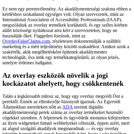
Ez nem egy peremvélemény. Az akadálymentességi szakma ebben a
kérdésben szokatlanul egységes volt. Olyan szervezetek, mint az
International Association of Accessibility Professionals (IAAP),
megszólaltak az overlay termékek korlátairól, és egy széles körben
aláírt közösségi nyilatkozat arra kéri a szervezeteket, hogy ne
használják őket. Független források, mint az
OverlayFalseClaims.com
, részletesen dokumentálják a szállítói
marketing és a mért teljesítmény közötti szakadékot. Amikor azok a
szakértők, akik megélhetésként építenek akadálymentes
technológiát, óva intik egy termékkategóriától, az olyan jelzés,
amelyre érdemes hallgatni.
Az overlay eszközök növelik a jogi
kockázatot ahelyett, hogy csökkentenék
Talán a legkárosabb mítosz az, hogy egy overlay megvédi Önt a
perektől. Ennek az ellenkezője bizonyult igaznak. Az Egyesült
Államokban meredeken nőtt az
ADA
szerinti digitális
akadálymentességi perek száma az overlay termékeket
használó
cégekkel szemben. A felperesek és ügyvédeik mostanra kifejezetten
az ilyen widgeteket futtató webhelyeket célozzák, éppen azért, mert
az alapul szolgáló akadályok megmaradnak — és egy overlay
jelenléte bemutatható annak bizonyítékaként, hogy a cég tisztában