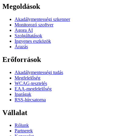
Megoldások
Akadálymentességi szkenner
Monitorozó szoftver
Agora AI
Szolgáltatások
Ingyenes eszközök
Árazás
Erőforrások
Akadálymentességi tudás
Megfelelőség
WCAG-tesztelés
EAA-megfelelőség
Iparágak
RSS-hírcsatorna
Vállalat
Rólunk
Partnerek