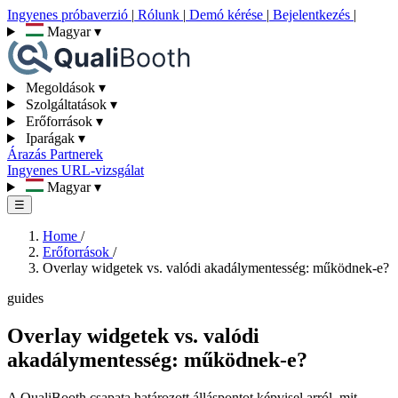
Ingyenes próbaverzió
|
Rólunk
|
Demó kérése
|
Bejelentkezés
|
Magyar
▾
Megoldások
▾
Szolgáltatások
▾
Erőforrások
▾
Iparágak
▾
Árazás
Partnerek
Ingyenes URL-vizsgálat
Magyar
▾
☰
Home
/
Erőforrások
/
Overlay widgetek vs. valódi akadálymentesség: működnek-e?
guides
Overlay widgetek vs. valódi
akadálymentesség: működnek-e?
A QualiBooth csapata határozott álláspontot képvisel arról, mit