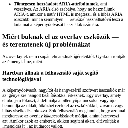
Tömegesen hozzáadott ARIA-attribútumok
, ami
veszélyes. Az ARIA első szabálya, hogy ne használjunk
ARIA-t, amikor a natív HTML is megteszi, és a hibás ARIA
rosszabb, mint a semmilyen —
kevésbé
használhatóvá teszi a
tartalmat a képernyőolvasót használók számára.
Miért buknak el az overlay eszközök —
és teremtenek új problémákat
Az overlay-ek nem csupán elmaradnak ígéreteiktől. Gyakran rontják
az élményt. Íme, miért.
Harcban állnak a felhasználó saját segítő
technológiájával
A képernyőolvasót, nagyítót és hangvezérlő szoftvert használók már
az igényeikre hangolt beállításokkal érkeznek. Egy overlay, amely
elrabolja a fókuszt, átdefiniálja a billentyűparancsokat vagy újra
bemondja az oldalt, ütközhet ezekkel az eszközökkel, zavaros vagy
hibás viselkedést okozva. Sok felhasználó megtanulta, hogy azonnal
megkeresse az overlay
kikapcsolásának
módját, amint észreveszi
azt. Amikor azok az emberek, akiken segíteni akart, eltávolítják a
„megoldását”, az kudarcot vallott.