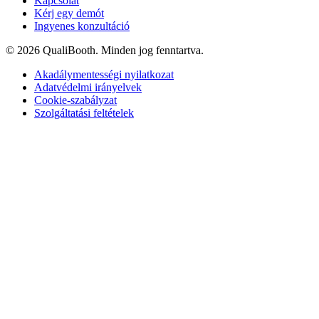
Kapcsolat
Kérj egy demót
Ingyenes konzultáció
© 2026 QualiBooth. Minden jog fenntartva.
Akadálymentességi nyilatkozat
Adatvédelmi irányelvek
Cookie-szabályzat
Szolgáltatási feltételek