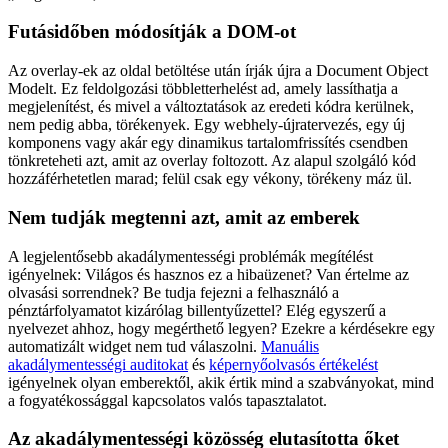
Futásidőben módosítják a DOM-ot
Az overlay-ek az oldal betöltése után írják újra a Document Object
Modelt. Ez feldolgozási többletterhelést ad, amely lassíthatja a
megjelenítést, és mivel a változtatások az eredeti kódra kerülnek,
nem pedig abba, törékenyek. Egy webhely-újratervezés, egy új
komponens vagy akár egy dinamikus tartalomfrissítés csendben
tönkreteheti azt, amit az overlay foltozott. Az alapul szolgáló kód
hozzáférhetetlen marad; felül csak egy vékony, törékeny máz ül.
Nem tudják megtenni azt, amit az emberek
A legjelentősebb akadálymentességi problémák megítélést
igényelnek: Világos és hasznos ez a hibaüzenet? Van értelme az
olvasási sorrendnek? Be tudja fejezni a felhasználó a
pénztárfolyamatot kizárólag billentyűzettel? Elég egyszerű a
nyelvezet ahhoz, hogy megérthető legyen? Ezekre a kérdésekre egy
automatizált widget nem tud válaszolni.
Manuális
akadálymentességi auditokat
és
képernyőolvasós értékelést
igényelnek olyan emberektől, akik értik mind a szabványokat, mind
a fogyatékossággal kapcsolatos valós tapasztalatot.
Az akadálymentességi közösség elutasította őket