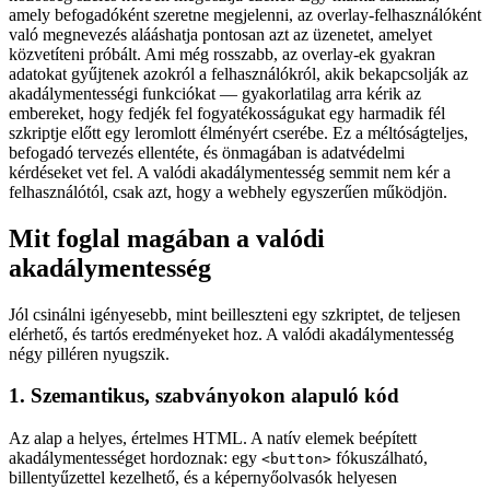
amely befogadóként szeretne megjelenni, az overlay-felhasználóként
való megnevezés alááshatja pontosan azt az üzenetet, amelyet
közvetíteni próbált. Ami még rosszabb, az overlay-ek gyakran
adatokat gyűjtenek azokról a felhasználókról, akik bekapcsolják az
akadálymentességi funkciókat — gyakorlatilag arra kérik az
embereket, hogy fedjék fel fogyatékosságukat egy harmadik fél
szkriptje előtt egy leromlott élményért cserébe. Ez a méltóságteljes,
befogadó tervezés ellentéte, és önmagában is adatvédelmi
kérdéseket vet fel. A valódi akadálymentesség semmit nem kér a
felhasználótól, csak azt, hogy a webhely egyszerűen működjön.
Mit foglal magában a valódi
akadálymentesség
Jól csinálni igényesebb, mint beilleszteni egy szkriptet, de teljesen
elérhető, és tartós eredményeket hoz. A valódi akadálymentesség
négy pilléren nyugszik.
1. Szemantikus, szabványokon alapuló kód
Az alap a helyes, értelmes HTML. A natív elemek beépített
akadálymentességet hordoznak: egy
fókuszálható,
<button>
billentyűzettel kezelhető, és a képernyőolvasók helyesen