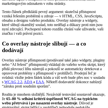
marketingovým odznakem v rohu stránky.
Tento článek předkládá pevný argument: skutečná přístupnost
vzniká řešením problémů u zdroje — v HTML, CSS, JavaScriptu,
obsahu a designu vašeho produktu. Overlay nástroje a widgety,
které slibují okamžitý soulad, toto nedělají a důkazy proti nim jsou
nyní zdrcující. Pochopení tohoto rozdílu chrání vaše uživatele, vaši
značku i vaši právní pozici.
Co overlay nástroje slibují — a co
dodávají
Overlay nástroje přístupnosti (prodávané také jako widgety, pluginy
nebo “AI řešení” přístupnosti) vkládají do vašeho webu skript, který
přidá plovoucí lištu nástrojů a pokouší se automaticky detekovat a
opravovat problémy s přístupností v prohlížeči. Prodejní řeč je
svůdná: vložte jeden řádek kódu a váš web bude přes noc v souladu
s
WCAG 2.2
,
ADA
a
EAA
. Někteří dodavatelé dokonce nabízejí
“záruku proti soudním sporům”.
Realita je mnohem složitější. Nezávislé testování soustavně ukazuje,
že
65–80 % selhání kritérií úspěšnosti WCAG na typickém
webu přetrvává i po nasazení overlay nástroje
. Důvod je
strukturální: skript běžící v prohlížeči jednoduše nedokáže