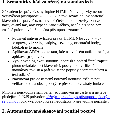
1. Sémantický kód založený na standardech
Základem je správné, smysluplné HTML. Nativní prvky nesou
vestavěnou přístupnost:
je fokusovatelné, ovladatelné
<button>
klávesnicí a správně oznamované čtečkami obrazovky;
<div>
nastylovaný tak, aby vypadal jako tlačítko, není nic z toho bez
značné práce navíc. Skutečná přístupnost znamená:
Používat nativní ovládací prvky HTML (
,
,
<button>
<a>
,
, nadpisy, seznamy, orientační body),
<input>
<label>
kdekoli je to možné.
Aplikovat
ARIA
pouze tam, kde nativní sémantika nestačí, a
aplikovat ji správně.
Vybudovat logickou strukturu nadpisů a pořadí čtení, zajistit
plnou ovladatelnost klávesnicí, poskytnout viditelné
indikátory fokusu a psát skutečně popisný alternativní text a
text odkazů.
Navrhovat pro dostatečný barevný kontrast, měnitelnou
velikost textu a obsah, který se přeskupí bez ztráty funkce.
Mnohé z nejškodlivějších bariér jsou zároveň nejčastější a nejlépe
předejitelné. Náš průvodce
běžnými problémy s přístupností, kterým
se vyhnout
pokrývá opakující se nedostatky, které vidíme nejčastěji.
2. Automatizované skenování použité poctivě