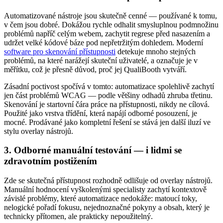
Automatizované nástroje jsou skutečně cenné — používané k tomu,
v čem jsou dobré. Dokážou rychle odhalit smysluplnou podmnožinu
problémů napříč celým webem, zachytit regrese před nasazením a
udržet velké kódové báze pod nepřetržitým dohledem. Moderní
software pro skenování přístupnosti
detekuje mnoho stejných
problémů, na které narážejí skuteční uživatelé, a označuje je v
měřítku, což je přesně důvod, proč jej QualiBooth vytváří.
Zásadní poctivost spočívá v tomto: automatizace spolehlivě zachytí
jen část problémů WCAG — podle většiny odhadů zhruba třetinu.
Skenování je startovní čára práce na přístupnosti, nikdy ne cílová.
Použité jako vrstva třídění, která napájí odborné posouzení, je
mocné. Prodávané jako kompletní řešení se stává jen další iluzí ve
stylu overlay nástrojů.
3. Odborné manuální testování — i lidmi se
zdravotním postižením
Zde se skutečná přístupnost rozhodně odlišuje od overlay nástrojů.
Manuální hodnocení vyškolenými specialisty zachytí kontextově
závislé problémy, které automatizace nedokáže: matoucí toky,
nelogické pořadí fokusu, nejednoznačné pokyny a obsah, který je
technicky přítomen, ale prakticky nepoužitelný.