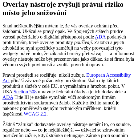
Overlay nástroje zvyšují právní riziko
místo jeho snižování
Snad nejškodlivějším mýtem je, že vás overlay ochrání před
žalobami. Ukázal se pravý opak. Ve Spojených státech prudce
vzrostl počet žalob o digitální přístupnost podle
ADA
podaných
proti firmám, které overlay produkty
používají
. Žalobci a jejich
advokáti se nyní specificky zaměřují na weby provozující tyto
widgety právě proto, že základní bariéry přetrvávají — a přítomnost
overlay nástroje může být prezentována jako důkaz, že si firma byla
vědoma svých povinností a zvolila povrchní opravu.
Právní prostředí se rozšiřuje, nikoli zužuje.
European Accessibility
Act
přináší závazné požadavky pro širokou škálu digitálních
produktů a služeb v celé EU, s vymáháním a hrozbou pokut. V
USA
Section 508
upravuje federální úřady a jejich dodavatele a
ADA
Title III je nadále vymáhán vůči soukromým firmám
prostřednictvím soukromých žalob. Každý z těchto rámců je
nakonec poměřován stejným technickým měřítkem: kritérii
úspěšnosti
WCAG 2.2
.
Žádná “záruka” dodavatele overlay nástroje nemění to, co soudce,
regulátor nebo — co je nejdůležitější — uživatel se zdravotním
postižením zažije, když stránka nefunguje. Záruka proti soudním