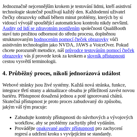
Jednoznačně nejcennějším krokem je testování lidmi, kteří asistivní
technologie skutečně používají každý den. Každodenní uživatel
čtečky obrazovky odhalí během minut problémy, kterých by si
vidoucí vývojář spouštějící automatickou kontrolu nikdy nevšiml.
Audity od lidí se zdravotním postižením
společnosti QualiBooth
staví tuto prožitou odbornost do středu procesu, doplněnou
strukturovaným
hodnocením pomocí čteček obrazovky
vůči
asistivním technologiím jako NVDA, JAWS a VoiceOver. Pokud
chcete porozumět metodice, náš
průvodce testováním pomocí čteček
obrazovky
vás jí provede krok za krokem a
slovník přístupnosti
cestou vysvětlí terminologii.
4. Průběžný proces, nikoli jednorázová událost
Webové stránky jsou živé systémy. Každá nová stránka, funkce,
integrace třetí strany a aktualizace obsahu je příležitostí zavést novou
bariéru. Přístupnost dosažená jednou a poté ignorovaná chátrá.
Skutečná přístupnost je proto proces zabudovaný do způsobu,
jakým váš tým pracuje:
Zabudujte kontroly přístupnosti do návrhových a vývojových
workflow, aby se problémy zachytily před vydáním.
Provádějte
opakované audity přístupnosti
pro zachycení
regresí a udržení kroku s vyvíjejícími se standardy.