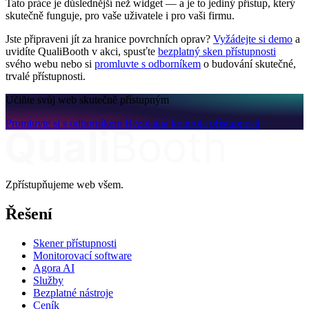
Tato práce je důslednější než widget — a je to jediný přístup, který
skutečně funguje, pro vaše uživatele i pro vaši firmu.
Jste připraveni jít za hranice povrchních oprav?
Vyžádejte si demo
a
uvidíte QualiBooth v akci, spusťte
bezplatný sken přístupnosti
svého webu nebo si
promluvte s odborníkem
o budování skutečné,
trvalé přístupnosti.
Učiňte svůj web skutečně přístupným
Promluvte si s odborníkem
Bezplatná kontrola přístupnosti
Zpřístupňujeme web všem.
Řešení
Skener přístupnosti
Monitorovací software
Agora AI
Služby
Bezplatné nástroje
Ceník