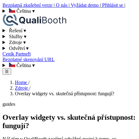
Bezplatná zkušební verze
|
O nás
|
Vyžádat demo
|
Přihlásit se
|
Čeština
▾
Řešení
▾
Služby
▾
Zdroje
▾
Odvětví
▾
Ceník
Partneři
Bezplatné skenování URL
Čeština
▾
☰
Home
/
Zdroje
/
Overlay widgety vs. skutečná přístupnost: fungují?
guides
Overlay widgety vs. skutečná přístupnost:
fungují?
Náš tým v QualiBooth zaujímá odvážný postoj k tomu, co