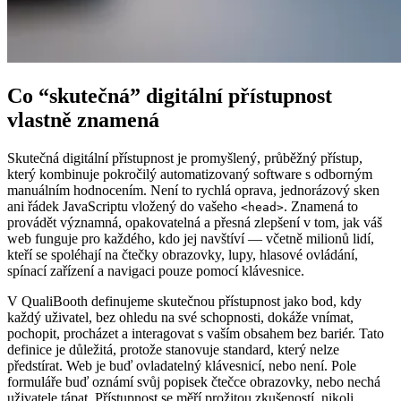
Co “skutečná” digitální přístupnost
vlastně znamená
Skutečná digitální přístupnost je promyšlený, průběžný přístup,
který kombinuje pokročilý automatizovaný software s odborným
manuálním hodnocením. Není to rychlá oprava, jednorázový sken
ani řádek JavaScriptu vložený do vašeho
. Znamená to
<head>
provádět významná, opakovatelná a přesná zlepšení v tom, jak váš
web funguje pro každého, kdo jej navštíví — včetně milionů lidí,
kteří se spoléhají na čtečky obrazovky, lupy, hlasové ovládání,
spínací zařízení a navigaci pouze pomocí klávesnice.
V QualiBooth definujeme skutečnou přístupnost jako bod, kdy
každý uživatel, bez ohledu na své schopnosti, dokáže vnímat,
pochopit, procházet a interagovat s vaším obsahem bez bariér. Tato
definice je důležitá, protože stanovuje standard, který nelze
předstírat. Web je buď ovladatelný klávesnicí, nebo není. Pole
formuláře buď oznámí svůj popisek čtečce obrazovky, nebo nechá
uživatele tápat. Přístupnost se měří prožitou zkušeností, nikoli