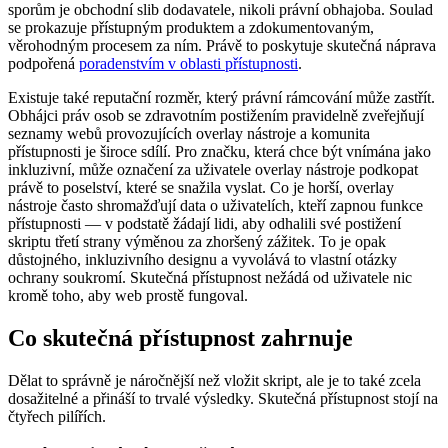
sporům je obchodní slib dodavatele, nikoli právní obhajoba. Soulad
se prokazuje přístupným produktem a zdokumentovaným,
věrohodným procesem za ním. Právě to poskytuje skutečná náprava
podpořená
poradenstvím v oblasti přístupnosti
.
Existuje také reputační rozměr, který právní rámcování může zastřít.
Obhájci práv osob se zdravotním postižením pravidelně zveřejňují
seznamy webů provozujících overlay nástroje a komunita
přístupnosti je široce sdílí. Pro značku, která chce být vnímána jako
inkluzivní, může označení za uživatele overlay nástroje podkopat
právě to poselství, které se snažila vyslat. Co je horší, overlay
nástroje často shromažďují data o uživatelích, kteří zapnou funkce
přístupnosti — v podstatě žádají lidi, aby odhalili své postižení
skriptu třetí strany výměnou za zhoršený zážitek. To je opak
důstojného, inkluzivního designu a vyvolává to vlastní otázky
ochrany soukromí. Skutečná přístupnost nežádá od uživatele nic
kromě toho, aby web prostě fungoval.
Co skutečná přístupnost zahrnuje
Dělat to správně je náročnější než vložit skript, ale je to také zcela
dosažitelné a přináší to trvalé výsledky. Skutečná přístupnost stojí na
čtyřech pilířích.