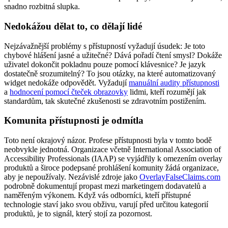
snadno rozbitná slupka.
Nedokážou dělat to, co dělají lidé
Nejzávažnější problémy s přístupností vyžadují úsudek: Je toto
chybové hlášení jasné a užitečné? Dává pořadí čtení smysl? Dokáže
uživatel dokončit pokladnu pouze pomocí klávesnice? Je jazyk
dostatečně srozumitelný? To jsou otázky, na které automatizovaný
widget nedokáže odpovědět. Vyžadují
manuální audity přístupnosti
a
hodnocení pomocí čteček obrazovky
lidmi, kteří rozumějí jak
standardům, tak skutečné zkušenosti se zdravotním postižením.
Komunita přístupnosti je odmítla
Toto není okrajový názor. Profese přístupnosti byla v tomto bodě
neobvykle jednotná. Organizace včetně International Association of
Accessibility Professionals (IAAP) se vyjádřily k omezením overlay
produktů a široce podepsané prohlášení komunity žádá organizace,
aby je nepoužívaly. Nezávislé zdroje jako
OverlayFalseClaims.com
podrobně dokumentují propast mezi marketingem dodavatelů a
naměřeným výkonem. Když vás odborníci, kteří přístupné
technologie staví jako svou obživu, varují před určitou kategorií
produktů, je to signál, který stojí za pozornost.