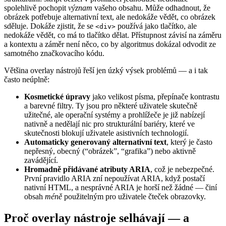
spolehlivě pochopit
význam
vašeho obsahu. Může odhadnout, že
obrázek potřebuje alternativní text, ale nedokáže vědět, co obrázek
sděluje. Dokáže zjistit, že se
používá jako tlačítko, ale
<div>
nedokáže vědět, co má to tlačítko dělat. Přístupnost závisí na záměru
a kontextu a záměr není něco, co by algoritmus dokázal odvodit ze
samotného značkovacího kódu.
Většina overlay nástrojů řeší jen úzký výsek problémů — a i tak
často neúplně:
Kosmetické úpravy
jako velikost písma, přepínače kontrastu
a barevné filtry. Ty jsou pro některé uživatele skutečně
užitečné, ale operační systémy a prohlížeče je již nabízejí
nativně a nedělají nic pro strukturální bariéry, které ve
skutečnosti blokují uživatele asistivních technologií.
Automaticky generovaný alternativní text
, který je často
nepřesný, obecný (“obrázek”, “grafika”) nebo aktivně
zavádějící.
Hromadně přidávané atributy ARIA
, což je nebezpečné.
První pravidlo ARIA zní nepoužívat ARIA, když postačí
nativní HTML, a nesprávné ARIA je horší než žádné — činí
obsah
méně
použitelným pro uživatele čteček obrazovky.
Proč overlay nástroje selhávají — a