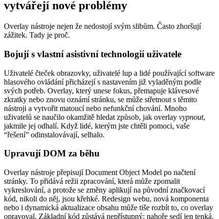
vytvářejí nové problémy
Overlay nástroje nejen že nedostojí svým slibům. Často zhoršují
zážitek. Tady je proč.
Bojují s vlastní asistivní technologií uživatele
Uživatelé čteček obrazovky, uživatelé lup a lidé používající software
hlasového ovládání přicházejí s nastavením již vyladěným podle
svých potřeb. Overlay, který unese fokus, přemapuje klávesové
zkratky nebo znovu oznámí stránku, se může střetnout s těmito
nástroji a vytvořit matoucí nebo nefunkční chování. Mnoho
uživatelů se naučilo okamžitě hledat způsob, jak overlay
vypnout
,
jakmile jej odhalí. Když lidé, kterým jste chtěli pomoci, vaše
“řešení” odinstalovávají, selhalo.
Upravují DOM za běhu
Overlay nástroje přepisují Document Object Model po načtení
stránky. To přidává režii zpracování, která může zpomalit
vykreslování, a protože se změny aplikují na původní značkovací
kód, nikoli do něj, jsou křehké. Redesign webu, nová komponenta
nebo i dynamická aktualizace obsahu může tiše rozbít to, co overlay
opravoval. Základní kód zůstává nepřístupný; nahoře sedí jen tenká,