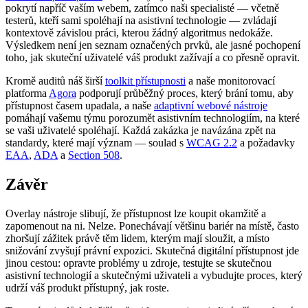
pokrytí napříč vaším webem, zatímco naši specialisté — včetně
testerů, kteří sami spoléhají na asistivní technologie — zvládají
kontextově závislou práci, kterou žádný algoritmus nedokáže.
Výsledkem není jen seznam označených prvků, ale jasné pochopení
toho, jak skuteční uživatelé váš produkt zažívají a co přesně opravit.
Kromě auditů náš širší
toolkit přístupnosti
a naše monitorovací
platforma
Agora
podporují průběžný proces, který brání tomu, aby
přístupnost časem upadala, a naše
adaptivní webové nástroje
pomáhají vašemu týmu porozumět asistivním technologiím, na které
se vaši uživatelé spoléhají. Každá zakázka je navázána zpět na
standardy, které mají význam — soulad s
WCAG 2.2
a požadavky
EAA
,
ADA
a
Section 508
.
Závěr
Overlay nástroje slibují, že přístupnost lze koupit okamžitě a
zapomenout na ni. Nelze. Ponechávají většinu bariér na místě, často
zhoršují zážitek právě těm lidem, kterým mají sloužit, a místo
snižování zvyšují právní expozici. Skutečná digitální přístupnost jde
jinou cestou: opravte problémy u zdroje, testujte se skutečnou
asistivní technologií a skutečnými uživateli a vybudujte proces, který
udrží váš produkt přístupný, jak roste.