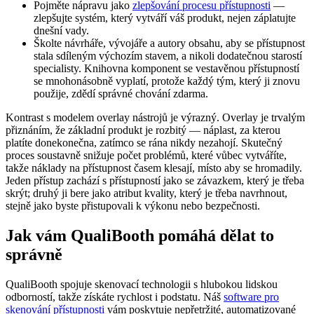
Pojměte nápravu jako
zlepšování procesu přístupnosti
—
zlepšujte systém, který vytváří váš produkt, nejen záplatujte
dnešní vady.
Školte návrháře, vývojáře a autory obsahu, aby se přístupnost
stala sdíleným výchozím stavem, a nikoli dodatečnou starostí
specialisty. Knihovna komponent se vestavěnou přístupností
se mnohonásobně vyplatí, protože každý tým, který ji znovu
použije, zdědí správné chování zdarma.
Kontrast s modelem overlay nástrojů je výrazný. Overlay je trvalým
přiznáním, že základní produkt je rozbitý — náplast, za kterou
platíte donekonečna, zatímco se rána nikdy nezahojí. Skutečný
proces soustavně snižuje počet problémů, které vůbec vytváříte,
takže náklady na přístupnost časem klesají, místo aby se hromadily.
Jeden přístup zachází s přístupností jako se závazkem, který je třeba
skrýt; druhý ji bere jako atribut kvality, který je třeba navrhnout,
stejně jako byste přistupovali k výkonu nebo bezpečnosti.
Jak vám QualiBooth pomáhá dělat to
správně
QualiBooth spojuje skenovací technologii s hlubokou lidskou
odborností, takže získáte rychlost i podstatu. Náš
software pro
skenování přístupnosti
vám poskytuje nepřetržité, automatizované