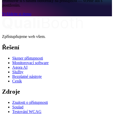
Promluvte si s našimi odborníky na přístupnost — včetně lidí s
postižením.
Vyžádejte si demo
Zpřístupňujeme web všem.
Řešení
Skener přístupnosti
Monitorovací software
Agora AI
Služby
Bezplatné nástroje
Ceník
Zdroje
Znalosti o přístupnosti
Soulad
Testování WCAG