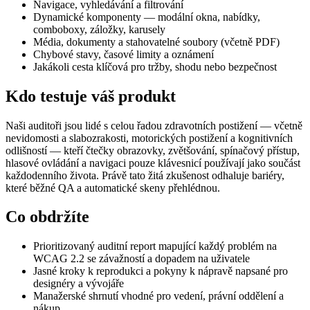
Navigace, vyhledávání a filtrování
Dynamické komponenty — modální okna, nabídky,
comboboxy, záložky, karusely
Média, dokumenty a stahovatelné soubory (včetně PDF)
Chybové stavy, časové limity a oznámení
Jakákoli cesta klíčová pro tržby, shodu nebo bezpečnost
Kdo testuje váš produkt
Naši auditoři jsou lidé s celou řadou zdravotních postižení — včetně
nevidomosti a slabozrakosti, motorických postižení a kognitivních
odlišností — kteří čtečky obrazovky, zvětšování, spínačový přístup,
hlasové ovládání a navigaci pouze klávesnicí používají jako součást
každodenního života. Právě tato žitá zkušenost odhaluje bariéry,
které běžné QA a automatické skeny přehlédnou.
Co obdržíte
Prioritizovaný auditní report mapující každý problém na
WCAG 2.2 se závažností a dopadem na uživatele
Jasné kroky k reprodukci a pokyny k nápravě napsané pro
designéry a vývojáře
Manažerské shrnutí vhodné pro vedení, právní oddělení a
nákup