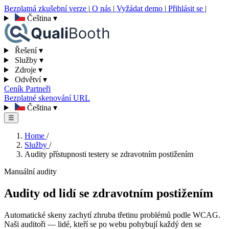
Bezplatná zkušební verze
|
O nás
|
Vyžádat demo
|
Přihlásit se
|
Čeština
▾
Řešení
▾
Služby
▾
Zdroje
▾
Odvětví
▾
Ceník
Partneři
Bezplatné skenování URL
Čeština
▾
☰
Home
/
Služby
/
Audity přístupnosti testery se zdravotním postižením
Manuální audity
Audity od lidí se zdravotním postižením
Automatické skeny zachytí zhruba třetinu problémů podle WCAG.
Naši auditoři — lidé, kteří se po webu pohybují každý den se