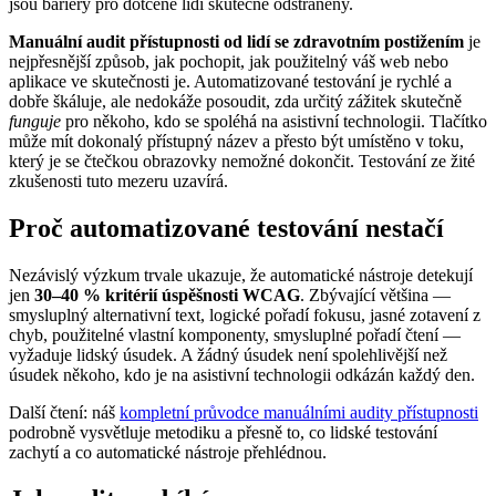
jsou bariéry pro dotčené lidi skutečně odstraněny.
Manuální audit přístupnosti od lidí se zdravotním postižením
je
nejpřesnější způsob, jak pochopit, jak použitelný váš web nebo
aplikace ve skutečnosti je. Automatizované testování je rychlé a
dobře škáluje, ale nedokáže posoudit, zda určitý zážitek skutečně
funguje
pro někoho, kdo se spoléhá na asistivní technologii. Tlačítko
může mít dokonalý přístupný název a přesto být umístěno v toku,
který je se čtečkou obrazovky nemožné dokončit. Testování ze žité
zkušenosti tuto mezeru uzavírá.
Proč automatizované testování nestačí
Nezávislý výzkum trvale ukazuje, že automatické nástroje detekují
jen
30–40 % kritérií úspěšnosti WCAG
. Zbývající většina —
smysluplný alternativní text, logické pořadí fokusu, jasné zotavení z
chyb, použitelné vlastní komponenty, smysluplné pořadí čtení —
vyžaduje lidský úsudek. A žádný úsudek není spolehlivější než
úsudek někoho, kdo je na asistivní technologii odkázán každý den.
Další čtení: náš
kompletní průvodce manuálními audity přístupnosti
podrobně vysvětluje metodiku a přesně to, co lidské testování
zachytí a co automatické nástroje přehlédnou.