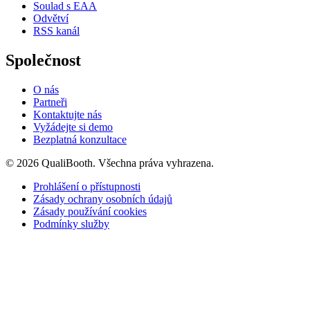
Soulad s EAA
Odvětví
RSS kanál
Společnost
O nás
Partneři
Kontaktujte nás
Vyžádejte si demo
Bezplatná konzultace
© 2026 QualiBooth. Všechna práva vyhrazena.
Prohlášení o přístupnosti
Zásady ochrany osobních údajů
Zásady používání cookies
Podmínky služby