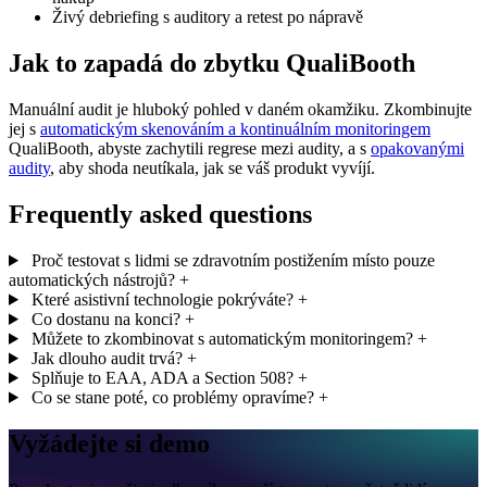
Živý debriefing s auditory a retest po nápravě
Jak to zapadá do zbytku QualiBooth
Manuální audit je hluboký pohled v daném okamžiku. Zkombinujte
jej s
automatickým skenováním a kontinuálním monitoringem
QualiBooth, abyste zachytili regrese mezi audity, a s
opakovanými
audity
, aby shoda neutíkala, jak se váš produkt vyvíjí.
Frequently asked questions
Proč testovat s lidmi se zdravotním postižením místo pouze
automatických nástrojů?
+
Které asistivní technologie pokrýváte?
+
Co dostanu na konci?
+
Můžete to zkombinovat s automatickým monitoringem?
+
Jak dlouho audit trvá?
+
Splňuje to EAA, ADA a Section 508?
+
Co se stane poté, co problémy opravíme?
+
Vyžádejte si demo