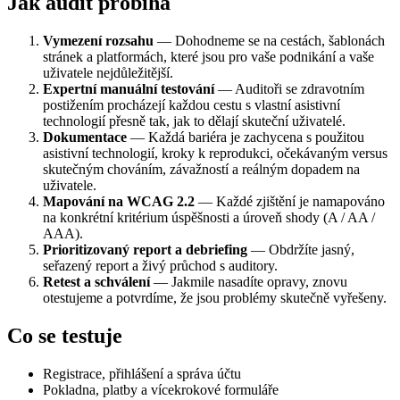
Jak audit probíhá
Vymezení rozsahu
— Dohodneme se na cestách, šablonách
stránek a platformách, které jsou pro vaše podnikání a vaše
uživatele nejdůležitější.
Expertní manuální testování
— Auditoři se zdravotním
postižením procházejí každou cestu s vlastní asistivní
technologií přesně tak, jak to dělají skuteční uživatelé.
Dokumentace
— Každá bariéra je zachycena s použitou
asistivní technologií, kroky k reprodukci, očekávaným versus
skutečným chováním, závažností a reálným dopadem na
uživatele.
Mapování na WCAG 2.2
— Každé zjištění je namapováno
na konkrétní kritérium úspěšnosti a úroveň shody (A / AA /
AAA).
Prioritizovaný report a debriefing
— Obdržíte jasný,
seřazený report a živý průchod s auditory.
Retest a schválení
— Jakmile nasadíte opravy, znovu
otestujeme a potvrdíme, že jsou problémy skutečně vyřešeny.
Co se testuje
Registrace, přihlášení a správa účtu
Pokladna, platby a vícekrokové formuláře