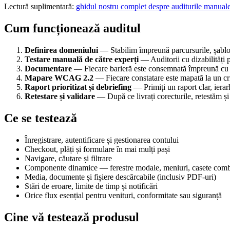
Lectură suplimentară:
ghidul nostru complet despre auditurile manuale 
Cum funcționează auditul
Definirea domeniului
— Stabilim împreună parcursurile, șabloan
Testare manuală de către experți
— Auditorii cu dizabilități p
Documentare
— Fiecare barieră este consemnată împreună cu tehn
Mapare WCAG 2.2
— Fiecare constatare este mapată la un cri
Raport prioritizat și debriefing
— Primiți un raport clar, ierar
Retestare și validare
— După ce livrați corecturile, retestăm ș
Ce se testează
Înregistrare, autentificare și gestionarea contului
Checkout, plăți și formulare în mai mulți pași
Navigare, căutare și filtrare
Componente dinamice — ferestre modale, meniuri, casete combo,
Media, documente și fișiere descărcabile (inclusiv PDF-uri)
Stări de eroare, limite de timp și notificări
Orice flux esențial pentru venituri, conformitate sau siguranță
Cine vă testează produsul