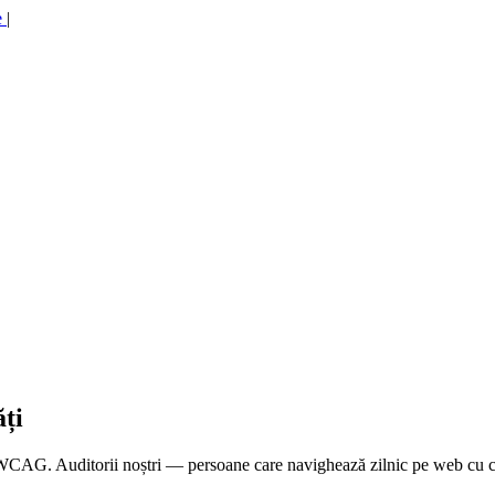
e
|
ăți
 WCAG. Auditorii noștri — persoane care navighează zilnic pe web cu cit