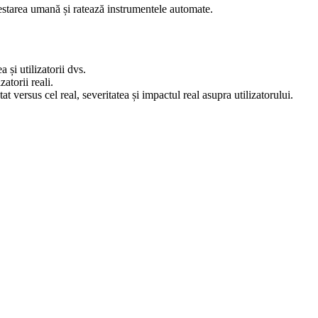
testarea umană și ratează instrumentele automate.
și utilizatorii dvs.
atorii reali.
versus cel real, severitatea și impactul real asupra utilizatorului.