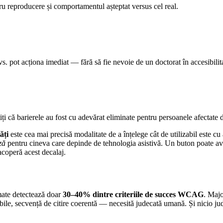
tru reproducere și comportamentul așteptat versus cel real.
dvs. pot acționa imediat — fără să fie nevoie de un doctorat în accesibilit
iți că barierele au fost cu adevărat eliminate pentru persoanele afectate d
ăți
este cea mai precisă modalitate de a înțelege cât de utilizabil este cu 
ză
pentru cineva care depinde de tehnologia asistivă. Un buton poate avea
 acoperă acest decalaj.
mate detectează doar
30–40% dintre criteriile de succes WCAG
. Majo
abile, secvență de citire coerentă — necesită judecată umană. Și nicio ju