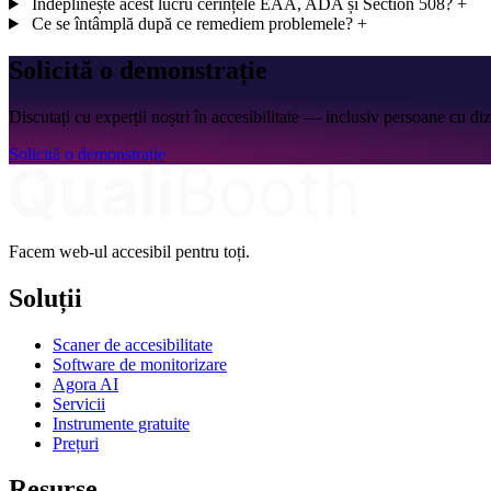
Îndeplinește acest lucru cerințele EAA, ADA și Section 508?
+
Ce se întâmplă după ce remediem problemele?
+
Solicită o demonstrație
Discutați cu experții noștri în accesibilitate — inclusiv persoane cu diza
Solicită o demonstrație
Facem web-ul accesibil pentru toți.
Soluții
Scaner de accesibilitate
Software de monitorizare
Agora AI
Servicii
Instrumente gratuite
Prețuri
Resurse