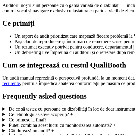
Auditorii noștri sunt persoane cu o gamă variată de dizabilități — inclus
control vocal și navigare exclusiv cu tastatura ca parte a vieții de zi c
Ce primiți
Un raport de audit prioritizat care mapează fiecare problemă la
Pași clari de reproducere și îndrumări de remediere scrise pentru
Un rezumat executiv potrivit pentru conducere, departamentul jur
Un debriefing live împreună cu auditorii și o retestare după rem
Cum se integrează cu restul QualiBooth
Un audit manual reprezintă o perspectivă profundă, la un moment dat
recurente
, pentru a împiedica abaterea conformității pe măsură ce pro
Frequently asked questions
De ce să testez cu persoane cu dizabilități în loc de doar instrume
Ce tehnologii asistive acoperiți?
+
Ce primesc la final?
+
Puteți combina acest lucru cu monitorizarea automată?
+
Cât durează un audit?
+