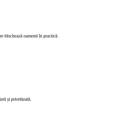
care blochează oamenii în practică.
ă și prioritizată.