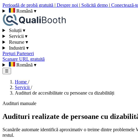
Perioadă de probă gratuită
|
Despre noi
|
Solicită demo
|
Conectează-t
Română
▾
Soluții
▾
Servicii
▾
Resurse
▾
Industrii
▾
Prețuri
Parteneri
Scanare URL gratuită
Română
▾
☰
Home
/
Servicii
/
Audituri de accesibilitate cu persoane cu dizabilități
Audituri manuale
Audituri realizate de persoane cu dizabilit
Scanările automate identifică aproximativ o treime dintre problemele
restul.