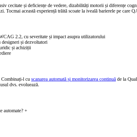
iv cecitate și deficiențe de vedere, dizabilități motorii și diferențe cog
u zi. Tocmai această experiență trăită scoate la iveală barierele pe care 
 WCAG 2.2, cu severitate și impact asupra utilizatorului
 designeri și dezvoltatori
idic și achiziții
ediere
. Combinați-l cu
scanarea automată și monitorizarea continuă
de la Quali
dusul dvs. evoluează.
nte automate?
+