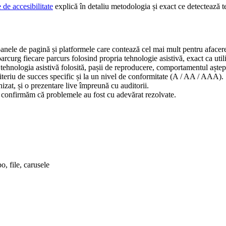
de accesibilitate
explică în detaliu metodologia și exact ce detectează 
ele de pagină și platformele care contează cel mai mult pentru afacerea 
arcurg fiecare parcurs folosind propria tehnologie asistivă, exact ca utiliz
ologia asistivă folosită, pașii de reproducere, comportamentul așteptat 
teriu de succes specific și la un nivel de conformitate (A / AA / AAA).
hizat, și o prezentare live împreună cu auditorii.
i confirmăm că problemele au fost cu adevărat rezolvate.
 file, carusele