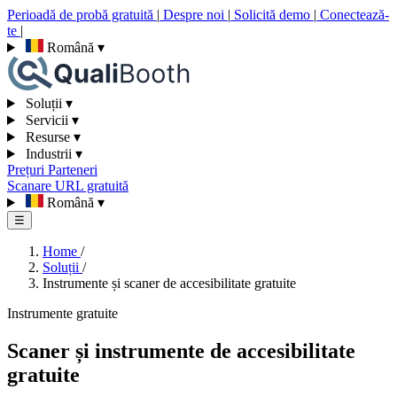
Perioadă de probă gratuită
|
Despre noi
|
Solicită demo
|
Conectează-
te
|
Română
▾
Soluții
▾
Servicii
▾
Resurse
▾
Industrii
▾
Prețuri
Parteneri
Scanare URL gratuită
Română
▾
☰
Home
/
Soluții
/
Instrumente și scaner de accesibilitate gratuite
Instrumente gratuite
Scaner și instrumente de accesibilitate
gratuite