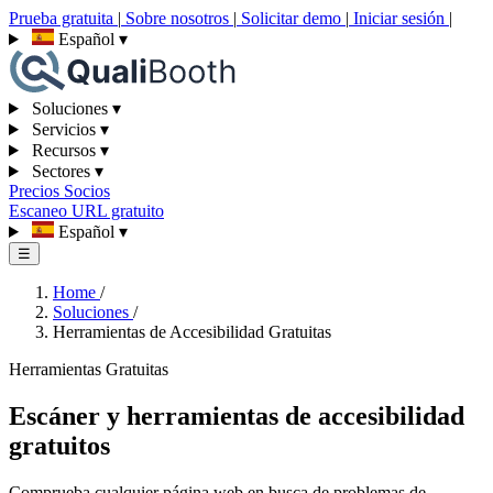
Prueba gratuita
|
Sobre nosotros
|
Solicitar demo
|
Iniciar sesión
|
Español
▾
Soluciones
▾
Servicios
▾
Recursos
▾
Sectores
▾
Precios
Socios
Escaneo URL gratuito
Español
▾
☰
Home
/
Soluciones
/
Herramientas de Accesibilidad Gratuitas
Herramientas Gratuitas
Escáner y herramientas de accesibilidad
gratuitos
Comprueba cualquier página web en busca de problemas de