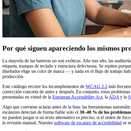
Por qué siguen apareciendo los mismos pro
La mayoría de las barreras no son exóticas. Año tras año, las auditoría
etiqueta, trampas de teclado y estructura defectuosa. Se repiten por
diseñador elige un color de marca — y nada en el flujo de trabajo habit
producción.
Este catálogo recorre los incumplimientos de
WCAG 2.2
más frecuent
corrección concreta de antes y después. En conjunto, estos problemas 
presentadas en virtud de la
European Accessibility Act
, la
ADA
y la
S
Algo que conviene aclarar antes de la lista: las herramientas automát
escáneres detectan de forma fiable solo el
30–40 % de los problem
no pueden juzgar si un texto alternativo es
preciso
, si el orden de foc
la revisión manual. Nuestro
software de escaneo de accesibilidad
se e