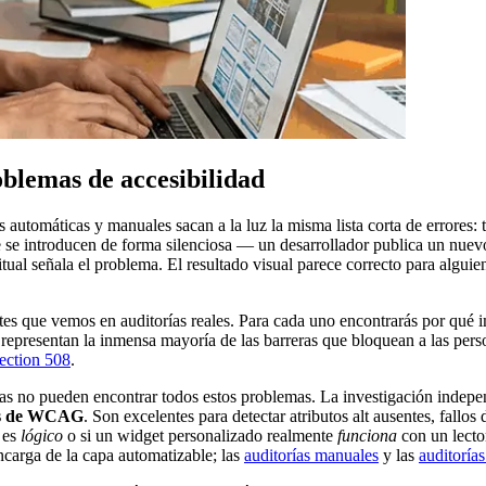
blemas de accesibilidad
s automáticas y manuales sacan a la luz la misma lista corta de errores: 
que se introducen de forma silenciosa — un desarrollador publica un n
ual señala el problema. El resultado visual parece correcto para alguien
es que vemos en auditorías reales. Para cada uno encontrarás por qué imp
representan la inmensa mayoría de las barreras que bloquean a las pers
ection 508
.
icas no pueden encontrar todos estos problemas. La investigación indep
as de WCAG
. Son excelentes para detectar atributos alt ausentes, fallos
o es
lógico
o si un widget personalizado realmente
funciona
con un lecto
ncarga de la capa automatizable; las
auditorías manuales
y las
auditoría