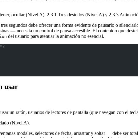
tener, ocultar (Nivel A), 2.3.1 Tres destellos (Nivel A) y 2.3.3 Animaci
tres segundos debe ofrecer una forma evidente de pausarlo o silenciarl
nas — necesita un control de pausa accesible. El contenido que deste
del usuario para atenuar la animación no esencial.
ion
*/
n usar
ar un ratón, usuarios de lectores de pantalla (que navegan con el tec
clado (Nivel A).
tanas modales, selectores de fecha, arrastrar y soltar — debe ser total