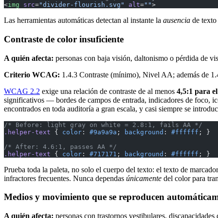
<
img
 src
=
"divider-flourish.svg"
 alt
=
""
>
Las herramientas automáticas detectan al instante la
ausencia
de texto 
Contraste de color insuficiente
A quién afecta:
personas con baja visión, daltonismo o pérdida de visi
Criterio WCAG:
1.4.3 Contraste (mínimo), Nivel AA; además de 1.4.
WCAG 2.2
exige una relación de contraste de al menos
4,5:1 para e
significativos — bordes de campos de entrada, indicadores de foco, i
encontrados en toda auditoría a gran escala, y casi siempre se introduc
/* Before: light gray on white = 2.8:1, fails AA */
.helper-text
 { 
color
: 
#9a9a9a
; 
background
: 
#ffffff
; }
/* After: 4.6:1, passes AA */
.helper-text
 { 
color
: 
#717171
; 
background
: 
#ffffff
; }
Prueba toda la paleta, no solo el cuerpo del texto: el texto de marcado
infractores frecuentes. Nunca dependas
únicamente
del color para tra
Medios y movimiento que se reproducen automática
A quién afecta:
personas con trastornos vestibulares, discapacidades 