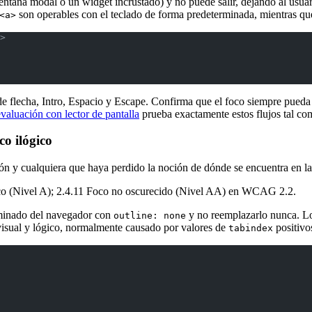
ntana modal o un widget incrustado) y no puede salir, dejando al usuar
son operables con el teclado de forma predeterminada, mientras qu
<a>
>
de flecha, Intro, Espacio y Escape. Confirma que el foco siempre pued
evaluación con lector de pantalla
prueba exactamente estos flujos tal com
co ilógico
ión y cualquiera que haya perdido la noción de dónde se encuentra en la
oco (Nivel A); 2.4.11 Foco no oscurecido (Nivel AA) en WCAG 2.2.
erminado del navegador con
y no reemplazarlo nunca. Los
outline: none
visual y lógico, normalmente causado por valores de
positivo
tabindex