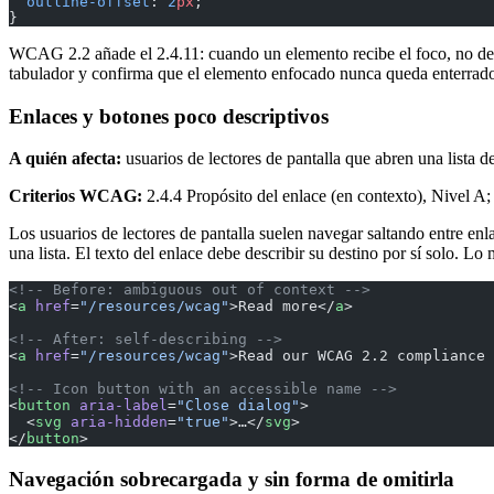
  outline-offset
: 
2
px
;
}
WCAG 2.2 añade el 2.4.11: cuando un elemento recibe el foco, no deb
tabulador y confirma que el elemento enfocado nunca queda enterrad
Enlaces y botones poco descriptivos
A quién afecta:
usuarios de lectores de pantalla que abren una lista 
Criterios WCAG:
2.4.4 Propósito del enlace (en contexto), Nivel A;
Los usuarios de lectores de pantalla suelen navegar saltando entre en
una lista. El texto del enlace debe describir su destino por sí solo. L
<!-- Before: ambiguous out of context -->
<
a
 href
=
"/resources/wcag"
>Read more</
a
>
<!-- After: self-describing -->
<
a
 href
=
"/resources/wcag"
>Read our WCAG 2.2 compliance 
<!-- Icon button with an accessible name -->
<
button
 aria-label
=
"Close dialog"
>
  <
svg
 aria-hidden
=
"true"
>…</
svg
>
</
button
>
Navegación sobrecargada y sin forma de omitirla