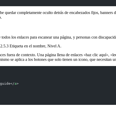
e quedar completamente oculto detrás de encabezados fijos, banners de
o.
de todos los enlaces para escanear una página, y personas con discapacid
 2.5.3 Etiqueta en el nombre, Nivel A.
laces fuera de contexto. Una página llena de enlaces «haz clic aquí», 
o mismo se aplica a los botones que solo tienen un icono, que necesitan 
guide</
a
>