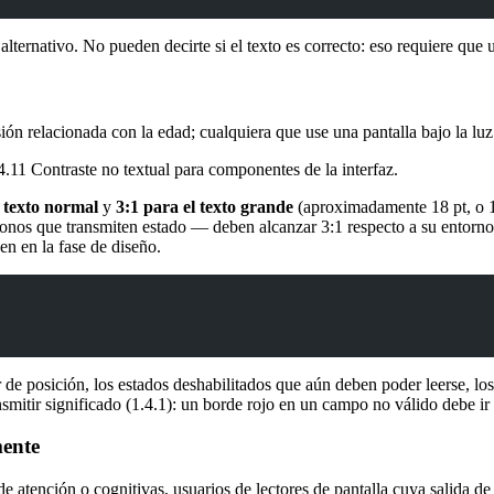
alternativo. No pueden decirte si el texto es correcto: eso requiere que 
ón relacionada con la edad; cualquiera que use una pantalla bajo la luz 
11 Contraste no textual para componentes de la interfaz.
l texto normal
y
3:1 para el texto grande
(aproximadamente 18 pt, o 14
conos que transmiten estado — deben alcanzar 3:1 respecto a su entorno
en en la fase de diseño.
r de posición, los estados deshabilitados que aún deben poder leerse, lo
nsmitir significado (1.4.1): un borde rojo en un campo no válido debe i
mente
de atención o cognitivas, usuarios de lectores de pantalla cuya salida 