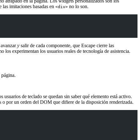
io atrapado en la página. Los widgets personalizados son los
e las imitaciones basadas en
no lo son.
<div>
a avanzar
y
salir de cada componente, que Escape cierre las
o los experimentan los usuarios reales de tecnología de asistencia.
 página.
 usuarios de teclado se quedan sin saber qué elemento está activo.
s o por un orden del DOM que difiere de la disposición renderizada.