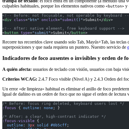
trampa de teclado
: el foco entra en un componente (a menudo una ve
culpables habituales, porque los elementos nativos como
y
<button>
<!-- Before: not focusable, not operable by keyboard --
<
div
 class
=
"btn"
 onclick
=
"
submit
()"
>Submit</
div
>
<!-- After: native element, free keyboard support -->
<
button
 type
=
"submit"
>Submit</
button
>
Recorre tus recorridos clave usando solo Tab, Mayús+Tab, las teclas 
superposiciones y que nada requiera un puntero. Nuestro servicio de
Indicadores de foco ausentes o invisibles y orden de fo
A quién afecta:
usuarios de teclado con visión, usuarios con baja vis
Criterios WCAG:
2.4.7 Foco visible (Nivel A) y 2.4.3 Orden del f
Un error «de limpieza» habitual es eliminar el anillo de foco predet
Igual de dañino es un
orden
de foco que no sigue el orden de lectura 
/* Before: focus ring deleted, keyboard users lost */
:focus
 { 
outline
: 
none
; }
/* After: a clear, high-contrast indicator */
:focus-visible
 {
  outline
: 
3
px
 solid
 #0b5cff
;