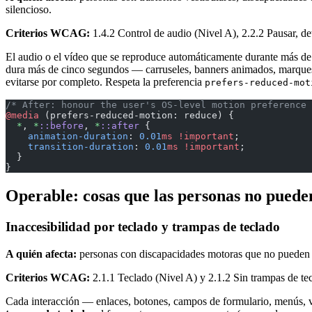
silencioso.
Criterios WCAG:
1.4.2 Control de audio (Nivel A), 2.2.2 Pausar, de
El audio o el vídeo que se reproduce automáticamente durante más de 
dura más de cinco segundos — carruseles, banners animados, marquesi
evitarse por completo. Respeta la preferencia
prefers-reduced-mot
/* After: honour the user's OS-level motion preference 
@media
 (prefers-reduced-motion: reduce) {
  *
, 
*
::before
, 
*
::after
 {
    animation-duration
: 
0.01
ms
 !important
;
    transition-duration
: 
0.01
ms
 !important
;
  }
}
Operable: cosas que las personas no puede
Inaccesibilidad por teclado y trampas de teclado
A quién afecta:
personas con discapacidades motoras que no pueden us
Criterios WCAG:
2.1.1 Teclado (Nivel A) y 2.1.2 Sin trampas de te
Cada interacción — enlaces, botones, campos de formulario, menús, ven