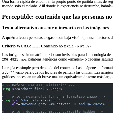
Una forma rápida de encontrar tu propio punto de partida antes de seg
usando solo el teclado. Allí donde la experiencia se derrumbe, habrás
Perceptible: contenido que las personas no
Texto alternativo ausente o inexacto en las imágenes
A quién afecta:
personas ciegas o con baja visión que usan lectores d
Criterio WCAG:
1.1.1 Contenido no textual (Nivel A).
Las imágenes sin un atributo
son invisibles para la tecnología de 
alt
, palabras genéricas como «imagen» o cadenas saturad
IMG_4821.jpg
La regla es simple pero depende del contexto. Las imágenes informati
vacío para que los lectores de pantalla las omitan. Las imág
alt=""
gráficos, necesitan un alt breve más un equivalente de texto más largo
<!-- Before: useless, misleading -->
<
img
 src
=
"chart-final-v2.png"
>
<!-- After: meaningful for an informative image -->
<
img
 src
=
"chart-final-v2.png"
     alt
=
"Revenue grew 24% between Q1 and Q4 2025"
>
<!-- After: decorative image, correctly hidden -->