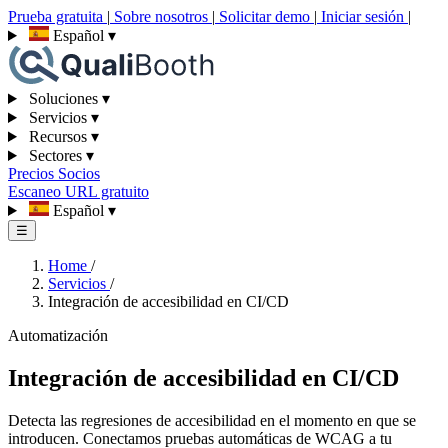
Prueba gratuita
|
Sobre nosotros
|
Solicitar demo
|
Iniciar sesión
|
Español
▾
Soluciones
▾
Servicios
▾
Recursos
▾
Sectores
▾
Precios
Socios
Escaneo URL gratuito
Español
▾
☰
Home
/
Servicios
/
Integración de accesibilidad en CI/CD
Automatización
Integración de accesibilidad en CI/CD
Detecta las regresiones de accesibilidad en el momento en que se
introducen. Conectamos pruebas automáticas de WCAG a tu