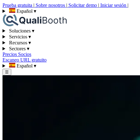
Prueba gratuita
|
Sobre nosotros
|
Solicitar demo
|
Iniciar sesión
|
Español
▾
Soluciones
▾
Servicios
▾
Recursos
▾
Sectores
▾
Precios
Socios
Escaneo URL gratuito
Español
▾
☰