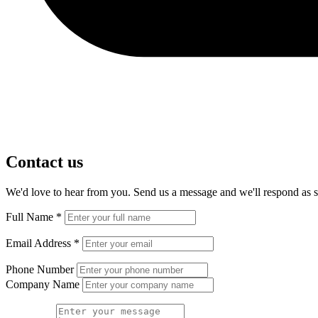
Contact us
We'd love to hear from you. Send us a message and we'll respond as s
Full Name
*
Email Address
*
Phone Number
Company Name