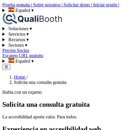
Prueba gratuita
|
Sobre nosotros
|
Solicitar demo
|
Iniciar sesión
|
Español
▾
Soluciones
▾
Servicios
▾
Recursos
▾
Sectores
▾
Precios
Socios
Escaneo URL gratuito
Español
▾
☰
Home
/
Solicita una consulta gratuita
Habla con un experto
Solicita una consulta gratuita
La accesibilidad aporta valor. Para todos.
Experiencia en accesibilidad web