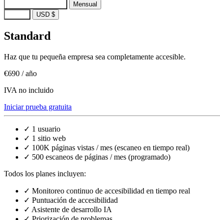
Anual
Ahorra ~17%
Mensual
EUR €
USD $
Standard
Haz que tu pequeña empresa sea completamente accesible.
€690
/ año
IVA no incluido
Iniciar prueba gratuita
✓
1 usuario
✓
1 sitio web
✓
100K páginas vistas / mes (escaneo en tiempo real)
✓
500 escaneos de páginas / mes (programado)
Todos los planes incluyen:
✓
Monitoreo continuo de accesibilidad en tiempo real
✓
Puntuación de accesibilidad
✓
Asistente de desarrollo IA
✓
Priorización de problemas