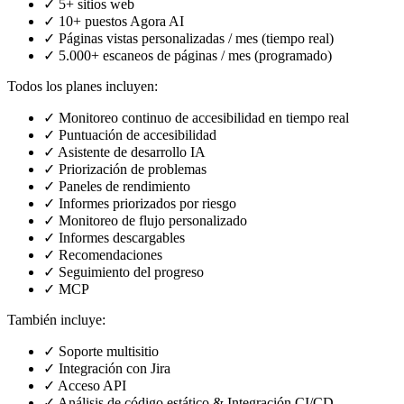
✓
5+ sitios web
✓
10+ puestos Agora AI
✓
Páginas vistas personalizadas / mes (tiempo real)
✓
5.000+ escaneos de páginas / mes (programado)
Todos los planes incluyen:
✓
Monitoreo continuo de accesibilidad en tiempo real
✓
Puntuación de accesibilidad
✓
Asistente de desarrollo IA
✓
Priorización de problemas
✓
Paneles de rendimiento
✓
Informes priorizados por riesgo
✓
Monitoreo de flujo personalizado
✓
Informes descargables
✓
Recomendaciones
✓
Seguimiento del progreso
✓
MCP
También incluye:
✓
Soporte multisitio
✓
Integración con Jira
✓
Acceso API
✓
Análisis de código estático & Integración CI/CD