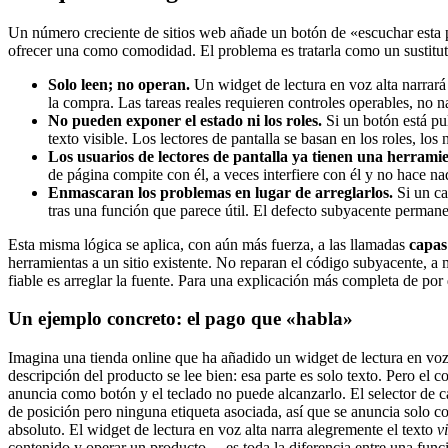
Un número creciente de sitios web añade un botón de «escuchar esta p
ofrecer una como comodidad. El problema es tratarla como un sustituto 
Solo leen; no operan.
Un widget de lectura en voz alta narrará 
la compra. Las tareas reales requieren controles operables, no n
No pueden exponer el estado ni los roles.
Si un botón está pul
texto visible. Los lectores de pantalla se basan en los roles, lo
Los usuarios de lectores de pantalla ya tienen una herramie
de página compite con él, a veces interfiere con él y no hace na
Enmascaran los problemas en lugar de arreglarlos.
Si un cam
tras una función que parece útil. El defecto subyacente permane
Esta misma lógica se aplica, con aún más fuerza, a las llamadas
capas
herramientas a un sitio existente. No reparan el código subyacente, a
fiable es arreglar la fuente. Para una explicación más completa de por 
Un ejemplo concreto: el pago que «habla»
Imagina una tienda online que ha añadido un widget de lectura en voz a
descripción del producto se lee bien: esa parte es solo texto. Pero el c
anuncia como botón y el teclado no puede alcanzarlo. El selector de ca
de posición pero ninguna etiqueta asociada, así que se anuncia solo c
absoluto. El widget de lectura en voz alta narra alegremente el texto
v
contenido y operar un producto— es toda la diferencia entre una func