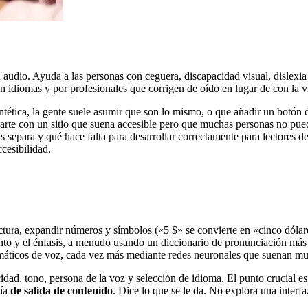
en audio. Ayuda a las personas con ceguera, discapacidad visual, disle
 idiomas y por profesionales que corrigen de oído en lugar de con la vi
ética, la gente suele asumir que son lo mismo, o que añadir un botón de
jarte con un sitio que suena accesible pero que muchas personas no pue
s separa y qué hace falta para desarrollar correctamente para lectores d
cesibilidad.
ctura, expandir números y símbolos («5 $» se convierte en «cinco dólare
nto y el énfasis, a menudo usando un diccionario de pronunciación más 
máticos de voz, cada vez más mediante redes neuronales que suenan muc
dad, tono, persona de la voz y selección de idioma. El punto crucial 
gía
de salida de contenido
. Dice lo que se le da. No explora una interf