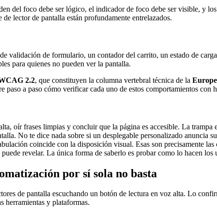
den del foco debe ser lógico, el indicador de foco debe ser visible, y l
e de lector de pantalla están profundamente entrelazados.
 validación de formulario, un contador del carrito, un estado de carga—
bles para quienes no pueden ver la pantalla.
WCAG 2.2
, que constituyen la columna vertebral técnica de la
Europea
re paso a paso cómo verificar cada uno de estos comportamientos con he
ta, oír frases limpias y concluir que la página es accesible. La trampa 
talla. No te dice nada sobre si un desplegable personalizado anuncia sus
ulación coincide con la disposición visual. Esas son precisamente las co
 puede revelar. La única forma de saberlo es probar como lo hacen los u
matización por sí sola no basta
ores de pantalla escuchando un botón de lectura en voz alta. Lo confirm
as herramientas y plataformas.