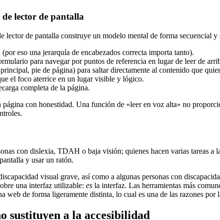
e lector de pantalla
lector de pantalla construye un modelo mental de forma secuencial y se
 (por eso una jerarquía de encabezados correcta importa tanto).
rmulario para navegar por puntos de referencia en lugar de leer de arri
rincipal, pie de página) para saltar directamente al contenido que quie
e el foco aterrice en un lugar visible y lógico.
ecarga completa de la página.
 página con honestidad. Una función de «leer en voz alta» no proporci
ntroles.
onas con dislexia, TDAH o baja visión; quienes hacen varias tareas a 
pantalla y usar un ratón.
 discapacidad visual grave, así como a algunas personas con discapacid
obre una interfaz utilizable:
es
la interfaz. Las herramientas más comun
 web de forma ligeramente distinta, lo cual es una de las razones por l
o sustituyen a la accesibilidad