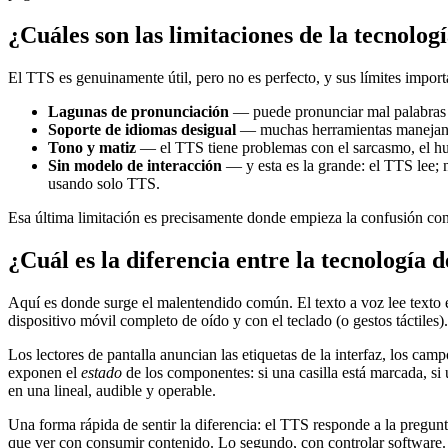
¿Cuáles son las limitaciones de la tecnolo
El TTS es genuinamente útil, pero no es perfecto, y sus límites impor
Lagunas de pronunciación
— puede pronunciar mal palabras p
Soporte de idiomas desigual
— muchas herramientas manejan bi
Tono y matiz
— el TTS tiene problemas con el sarcasmo, el hum
Sin modelo de interacción
— y esta es la grande: el TTS lee; 
usando solo TTS.
Esa última limitación es precisamente donde empieza la confusión con 
¿Cuál es la diferencia entre la tecnología d
Aquí es donde surge el malentendido común. El texto a voz lee texto e
dispositivo móvil completo de oído y con el teclado (o gestos táctiles).
Los lectores de pantalla anuncian las etiquetas de la interfaz, los cam
exponen el
estado
de los componentes: si una casilla está marcada, si 
en una lineal, audible y operable.
Una forma rápida de sentir la diferencia: el TTS responde a la pregun
que ver con consumir contenido. Lo segundo, con controlar software.