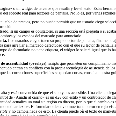
ágina» o un widget de terceros que resalta y lee el texto. Estas herram
del soporte real para lectores de pantalla. No lo es, por varias razones
tu tabla de precios, pero no puede permitir que un usuario ciego selecci
arración.
sado, si un campo es obligatorio, si una sección está plegada o si acaba
s nombres y los estados del marcado para anunciarlo.
nta.
Los usuarios ciegos traen su propio lector de pantalla, finamente 
da para arreglar el marcado defectuoso con el que su lector de pantalla s
po de formulario no tiene etiqueta, el widget lo saltará igual que lo har
ce.
 de accesibilidad (overlays)
: scripts que prometen un cumplimiento in
 menudo entran en conflicto con la propia tecnología de asistencia de 
qué las correcciones superficiales se quedan cortas, consulta nuestra gu
lta y está convencida de que el sitio ya es accesible. Una clienta ciega
ontrol de «Añadir al carrito» es un
con estilo y un controlador de cli
div
ntidad actualiza un total sin región en directo, por lo que el cambio e
omo «editar texto». El formulario de envío muestra un error en rojo visu
isible
y no cambia nada de esto. La clienta puede oír el texto de marke
ión de comodidad y la accesibilidad.