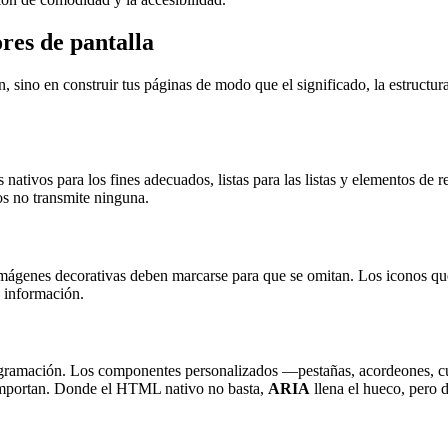
res de pantalla
n, sino en construir tus páginas de modo que el significado, la estructu
s nativos para los fines adecuados, listas para las listas y elementos de
os no transmite ninguna.
as imágenes decorativas deben marcarse para que se omitan. Los iconos q
a información.
ogramación. Los componentes personalizados —pestañas, acordeones, c
comportan. Donde el HTML nativo no basta,
ARIA
llena el hueco, pero 