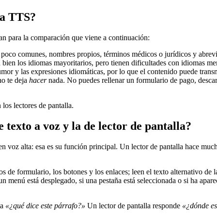
gía TTS?
tan para la comparación que viene a continuación:
oco comunes, nombres propios, términos médicos o jurídicos y abrevi
en los idiomas mayoritarios, pero tienen dificultades con idiomas me
or y las expresiones idiomáticas, por lo que el contenido puede transm
no te deja
hacer
nada. No puedes rellenar un formulario de pago, desca
los lectores de pantalla.
e texto a voz y la de lector de pantalla?
n voz alta: esa es su función principal. Un lector de pantalla hace muc
pos de formulario, los botones y los enlaces; leen el texto alternativo d
un menú está desplegado, si una pestaña está seleccionada o si ha apare
ta
«¿qué dice este párrafo?»
Un lector de pantalla responde
«¿dónde es